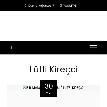
Skip
Cuma, Ağustos 7
YUSUFiYE
to
content
Lütfi Kireçci
30
Mar