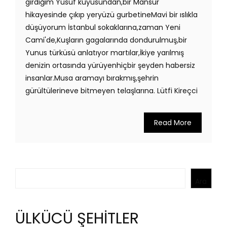
girdiğim Yusuf kuyusundan,bir Mansur
hikayesinde çıkıp yeryüzü gurbetineMavi bir ıslıkla
düşüyorum İstanbul sokaklarına,zaman Yeni
Cami'de,Kuşların gagalarında dondurulmuş,bir
Yunus türküsü anlatıyor martılar,İkiye yarılmış
denizin ortasında yürüyenhiçbir şeyden habersiz
insanlar.Musa aramayı bırakmış,şehrin
gürültülerineve bitmeyen telaşlarına. Lütfi Kireçci
Read More
Ara
Ara
ÜLKÜCÜ ŞEHİTLER