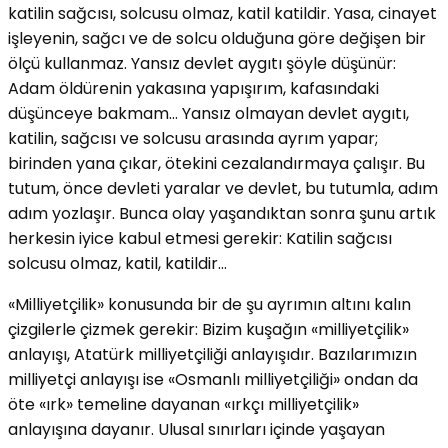
katilin sağcısı, solcusu olmaz, katil katildir. Yasa, cinayet
işleyenin, sağcı ve de solcu olduğuna göre değişen bir
ölçü kullanmaz. Yansız devlet aygıtı şöyle düşünür:
Adam öldürenin yakasına yapışırım, kafasındaki
düşünceye bakmam… Yansız olmayan devlet aygıtı,
katilin, sağcısı ve solcusu arasında ayrım yapar;
birinden yana çıkar, ötekini cezalandırmaya çalışır. Bu
tutum, önce devleti yaralar ve devlet, bu tutumla, adım
adım yozlaşır. Bunca olay yaşandıktan sonra şunu artık
herkesin iyice kabul etmesi gerekir: Katilin sağcısı
solcusu olmaz, katil, katildir…
«Milliyetçilik» konusunda bir de şu ayrımın altını kalın
çizgilerle çizmek gerekir: Bizim kuşağın «milliyetçilik»
anlayışı, Atatürk milliyetçiliği anlayışıdır. Bazılarımızın
milliyetçi anlayışı ise «Osmanlı milliyetçiliği» ondan da
öte «ırk» temeline dayanan «ırkçı milliyetçilik»
anlayışına dayanır. Ulusal sınırları içinde yaşayan