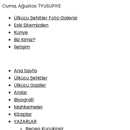
Skip
Cuma, Ağustos 7
YUSUFiYE
to
Ülkücü Şehitler Foto Galerisi
content
Eski Sitemizden
Künye
Biz Kimiz?
İletişim
Ana Sayfa
Ülkücü Şehitler
Ülkücü Gaziler
Anılar
Biyografi
Mahkemeler
Kitaplar
YAZARLAR
Recep Küçükizsiz