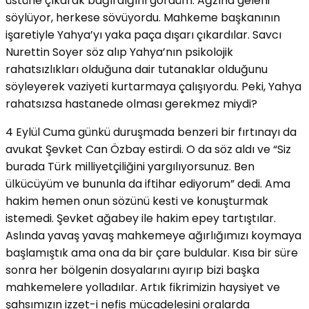
üstüne çıkarak bağırdığını gördüm. Ağzına geleni
söylüyor, herkese sövüyordu. Mahkeme başkanının
işaretiyle Yahya’yı yaka paça dışarı çıkardılar. Savcı
Nurettin Soyer söz alıp Yahya’nın psikolojik
rahatsızlıkları olduğuna dair tutanaklar olduğunu
söyleyerek vaziyeti kurtarmaya çalışıyordu. Peki, Yahya
rahatsızsa hastanede olması gerekmez miydi?
4 Eylül Cuma günkü duruşmada benzeri bir fırtınayı da
avukat Şevket Can Özbay estirdi. O da söz aldı ve “Siz
burada Türk milliyetçiliğini yargılıyorsunuz. Ben
ülkücüyüm ve bununla da iftihar ediyorum” dedi. Ama
hakim hemen onun sözünü kesti ve konuşturmak
istemedi. Şevket ağabey ile hakim epey tartıştılar.
Aslında yavaş yavaş mahkemeye ağırlığımızı koymaya
başlamıştık ama ona da bir çare buldular. Kısa bir süre
sonra her bölgenin dosyalarını ayırıp bizi başka
mahkemelere yolladılar. Artık fikrimizin haysiyet ve
şahsımızın izzet-i nefis mücadelesini oralarda