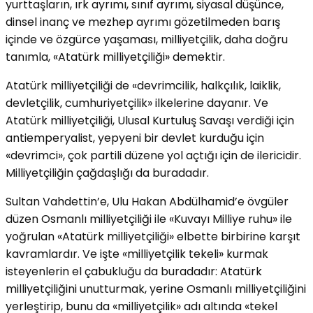
yurttaşların, ırk ayrımı, sınıf ayrımı, siyasal düşünce,
dinsel inanç ve mezhep ayrımı gözetilmeden barış
içinde ve özgürce yaşaması, milliyetçilik, daha doğru
tanımla, «Atatürk milliyetçiliği» demektir.
Atatürk milliyetçiliği de «devrimcilik, halkçılık, laiklik,
devletçilik, cumhuriyetçilik» ilkelerine dayanır. Ve
Atatürk milliyetçiliği, Ulusal Kurtuluş Savaşı verdiği için
antiemperyalist, yepyeni bir devlet kurduğu için
«devrimci», çok partili düzene yol açtığı için de ilericidir.
Milliyetçiliğin çağdaşlığı da buradadır.
Sultan Vahdettin’e, Ulu Hakan Abdülhamid’e övgüler
düzen Osmanlı milliyetçiliği ile «Kuvayı Milliye ruhu» ile
yoğrulan «Atatürk milliyetçiliği» elbette birbirine karşıt
kavramlardır. Ve işte «milliyetçilik tekeli» kurmak
isteyenlerin el çabukluğu da buradadır: Atatürk
milliyetçiliğini unutturmak, yerine Osmanlı milliyetçiliğini
yerleştirip, bunu da «milliyetçilik» adı altında «tekel