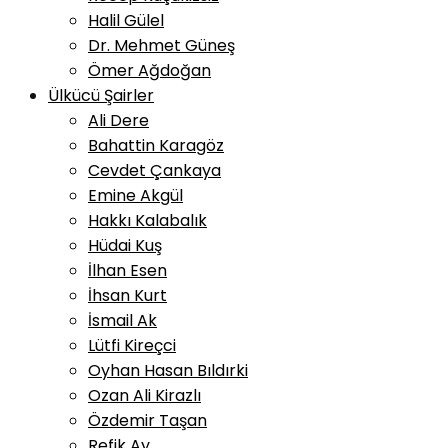
Halil Gülel
Dr. Mehmet Güneş
Ömer Ağdoğan
Ülkücü Şairler
Ali Dere
Bahattin Karagöz
Cevdet Çankaya
Emine Akgül
Hakkı Kalabalık
Hüdai Kuş
İlhan Esen
İhsan Kurt
İsmail Ak
Lütfi Kireçci
Oyhan Hasan Bıldırki
Ozan Ali Kirazlı
Özdemir Taşan
Refik Ay