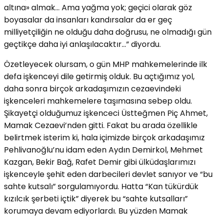
altına» almak… Ama yağma yok; geçici olarak göz
boyasalar da insanları kandırsalar da er geç
milliyetçiliğin ne olduğu daha doğrusu, ne olmadığı gün
geçtikçe daha iyi anlaşılacaktır…” diyordu.
Özetleyecek olursam, o gün MHP mahkemelerinde ilk
defa işkenceyi dile getirmiş olduk. Bu açtığımız yol,
daha sonra birçok arkadaşımızın cezaevindeki
işkenceleri mahkemelere taşımasına sebep oldu.
Şikayetçi olduğumuz işkenceci Üstteğmen Piç Ahmet,
Mamak Cezaevi’nden gitti. Fakat bu arada özellikle
belirtmek isterim ki, hala içimizde birçok arkadaşımız
Pehlivanoğlu’nu idam eden Aydın Demirkol, Mehmet
Kazgan, Bekir Bağ, Rafet Demir gibi ülküdaşlarımızı
işkenceyle şehit eden darbecileri devlet sanıyor ve “bu
sahte kutsalı” sorgulamıyordu. Hatta “Kan tükürdük
kızılcık şerbeti içtik” diyerek bu “sahte kutsalları”
korumaya devam ediyorlardı. Bu yüzden Mamak