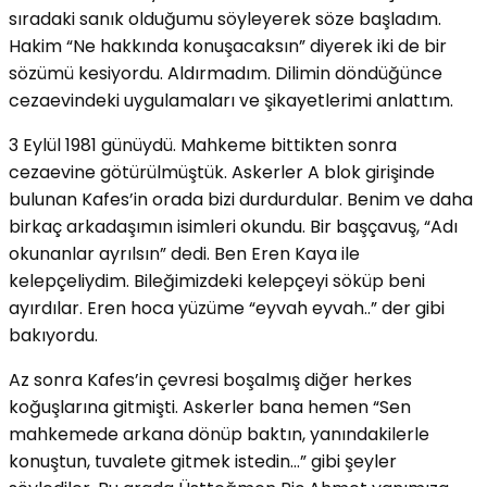
sıradaki sanık olduğumu söyleyerek söze başladım.
Hakim “Ne hakkında konuşacaksın” diyerek iki de bir
sözümü kesiyordu. Aldırmadım. Dilimin döndüğünce
cezaevindeki uygulamaları ve şikayetlerimi anlattım.
3 Eylül 1981 günüydü. Mahkeme bittikten sonra
cezaevine götürülmüştük. Askerler A blok girişinde
bulunan Kafes’in orada bizi durdurdular. Benim ve daha
birkaç arkadaşımın isimleri okundu. Bir başçavuş, “Adı
okunanlar ayrılsın” dedi. Ben Eren Kaya ile
kelepçeliydim. Bileğimizdeki kelepçeyi söküp beni
ayırdılar. Eren hoca yüzüme “eyvah eyvah..” der gibi
bakıyordu.
Az sonra Kafes’in çevresi boşalmış diğer herkes
koğuşlarına gitmişti. Askerler bana hemen “Sen
mahkemede arkana dönüp baktın, yanındakilerle
konuştun, tuvalete gitmek istedin…” gibi şeyler