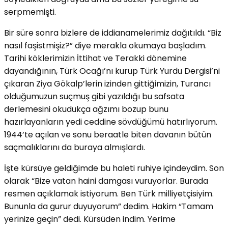
serpmemişti.
Bir süre sonra bizlere de iddianamelerimiz dağıtıldı. “Biz
nasıl faşistmişiz?” diye merakla okumaya başladım.
Tarihi köklerimizin İttihat ve Terakki dönemine
dayandığının, Türk Ocağı’nı kurup Türk Yurdu Dergisi’ni
çıkaran Ziya Gökalp’lerin izinden gittiğimizin, Turancı
olduğumuzun suçmuş gibi yazıldığı bu safsata
derlemesini okudukça ağzımı bozup bunu
hazırlayanların yedi ceddine sövdüğümü hatırlıyorum.
1944’te açılan ve sonu beraatle biten davanın bütün
saçmalıklarını da buraya almışlardı.
İşte kürsüye geldiğimde bu haleti ruhiye içindeydim. Son
olarak “Bize vatan haini damgası vuruyorlar. Burada
resmen açıklamak istiyorum. Ben Türk milliyetçisiyim.
Bununla da gurur duyuyorum” dedim. Hakim “Tamam
yerinize geçin” dedi. Kürsüden indim. Yerime