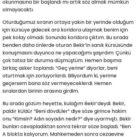
okunmasına bir başlandı mı artık söz almak mümkün
olmayacaktı.
Oturduğumuz sıranın ortaya yakın bir yerinde olduğum
için kürsüye gidecek ara koridora ulaşmak benim için
pek kolay olmadı. Sonunda koridora çıktım. Bu sırada
benden daha önlerde oturan Bekir’in sanık kürsüsünde
konuşmasını duyunca ne yapacağımı şaşırdım. Çünkü
çok tatsız bir duruma düşmüştüm. Hemen başıma
birkaç asker toplandı. “Geç yerine” diyorlar, beni
oturtmak için zorluyorlardı. Biliyordum ki, yerime
geçersem bana söz vermeyeceklerdi. Hemen
sıralardan birinin arasına girdim.
Bu arada gözüm heyette, kulağım Bekir’deydi. Bekir,
paldır küldür “Beni dövdüler” diye söze girince hakim
onu “Kimsin? Adın soyadın nedir?” diye uyarmıştı. Bekir
bunları cevapladıktan sonra tekrar söze başladı. “Ben
A blokta kalıyorum. Mahkemeden sonra cezaevine