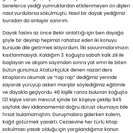
Senelerce yediği yumruklardan etkilenmeyen ön dişleri
nasıl vurdularsa sökülmüştü. Nasıl bir dayak yediğimiz
buradan da anlaşılır sanırım.
Dayak faslını az önce Bekir anlattığı için ben dayağa
şöyle bir deyinip hepimizi rahatsız eden iki konuyu
kürsüde dile getirmek istiyordum. İlki savunmalarımızın
kısıtlanmasıydı. Kaldığım 3. koğuşta sabah kalk zili ile
başlayan ve akşam sayımdan sonra yat emri ile biten
bütün günümüz Atatürkçülük denen nazari ders
kitaplarını okumak ve “rap rap” dediğimiz yerinde
sayarak yürüyüp askeri marşlar söylediğimiz eğitimle
ve dayakla geçiyordu. 46 kişilik ranza bulunan koğuşta
121 kişiye varan mevcut içinde bir köşeye çekilip 945
sayfalık dev iddianamemizi doğru dürüst okumaya bile
fırsat bulamamıştım. Duruşmalara giderken kalem,
kağıt götürmek yasaktı. Cezaevine her türlü kitap
sokulması yasak olduğu için yargılandığımız kanun