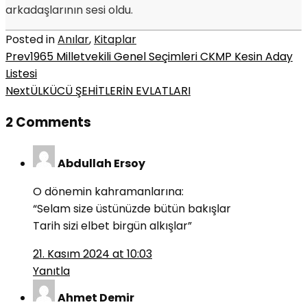
arkadaşlarının sesi oldu.
Posted in
Anılar
,
Kitaplar
Prev
1965 Milletvekili Genel Seçimleri CKMP Kesin Aday
Listesi
Next
ÜLKÜCÜ ŞEHİTLERİN EVLATLARI
2 Comments
Abdullah Ersoy
O dönemin kahramanlarına:
“Selam size üstünüzde bütün bakışlar
Tarih sizi elbet birgün alkışlar”
21. Kasım 2024 at 10:03
Yanıtla
Ahmet Demir