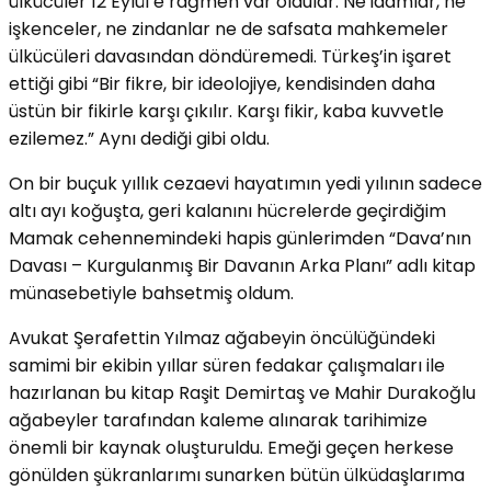
ülkücüler 12 Eylül’e rağmen var oldular. Ne idamlar, ne
işkenceler, ne zindanlar ne de safsata mahkemeler
ülkücüleri davasından döndüremedi. Türkeş’in işaret
ettiği gibi “Bir fikre, bir ideolojiye, kendisinden daha
üstün bir fikirle karşı çıkılır. Karşı fikir, kaba kuvvetle
ezilemez.” Aynı dediği gibi oldu.
On bir buçuk yıllık cezaevi hayatımın yedi yılının sadece
altı ayı koğuşta, geri kalanını hücrelerde geçirdiğim
Mamak cehennemindeki hapis günlerimden “Dava’nın
Davası – Kurgulanmış Bir Davanın Arka Planı” adlı kitap
münasebetiyle bahsetmiş oldum.
Avukat Şerafettin Yılmaz ağabeyin öncülüğündeki
samimi bir ekibin yıllar süren fedakar çalışmaları ile
hazırlanan bu kitap Raşit Demirtaş ve Mahir Durakoğlu
ağabeyler tarafından kaleme alınarak tarihimize
önemli bir kaynak oluşturuldu. Emeği geçen herkese
gönülden şükranlarımı sunarken bütün ülküdaşlarıma