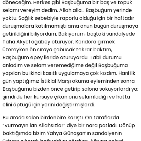
döneceğim. Herkes gibi Başbuğuma bir baş ve topuk
selamı vereyim dedim. Allah alla… Başbuğum yerinde
yoktu. Sağlık sebebiyle raporlu olduğu için bir haftadır
duruşmalara katılmamıştı ama onun bugün duruşmaya
getirildiğini biliyordum. Bakıyorum, baştaki sandalyede
Taha Akyol ağabey oturuyor. Koridora girmek
üzereyken ön sıraya çabucak tekrar baktım,
Başbuğum epey ileride oturuyordu. Tabii durumu
anladım ve selam veremediğime değil Başbuğuma
yapılan bu ikinci kasıtlı uygulamaya çok kızdım. Hani ilk
gün yaptığımız İstiklal Marşı okuma eyleminden sonra
Başbuğumu bizden önce getirip salona sokuyorlardı ya;
şimdi de her kürsüye çıkan onu selamladığı ve hatta
elini öptüğü için yerini değiştirmişlerdi.
Bu arada salon birdenbire karıştı. Ön taraflarda
“Vurmayın lan Allahsızlar” diye bir nara patladı. Dönüp
baktığımda bizim Yahya Günaşan’ın sandalyenin