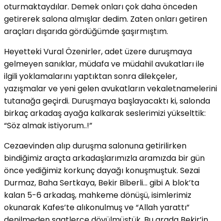
oturmaktaydılar. Demek onları çok daha önceden
getirerek salona almışlar dedim. Zaten onları getiren
araçları dışarıda gördüğümde şaşırmıştım.
Heyetteki Vural Özenirler, adet üzere duruşmaya
gelmeyen sanıklar, müdafa ve müdahil avukatları ile
ilgili yoklamalarını yaptıktan sonra dilekçeler,
yazışmalar ve yeni gelen avukatların vekaletnamelerini
tutanağa geçirdi. Duruşmaya başlayacaktı ki, salonda
birkaç arkadaş ayağa kalkarak seslerimizi yükselttik:
“Söz almak istiyorum..!”
Cezaevinden alıp duruşma salonuna getirilirken
bindiğimiz araçta arkadaşlarımızla aramızda bir gün
önce yediğimiz korkunç dayağı konuşmuştuk. Sezai
Durmaz, Baha Sertkaya, Bekir Biberli… gibi A blok’ta
kalan 5-6 arkadaş, mahkeme dönüşü, isimlerimiz
okunarak Kafes’te alıkonulmuş ve “Allah yarattı”
denilmeden saatlerce dövülmüştük. Bu arada Bekir’in