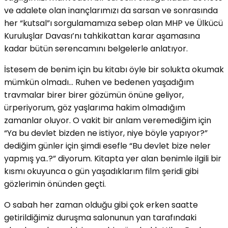
ve adalete olan inançlarımızı da sarsan ve sonrasında
her “kutsal”ı sorgulamamıza sebep olan MHP ve Ülkücü
Kuruluşlar Davası’nı tahkikattan karar aşamasına
kadar bütün serencamını belgelerle anlatıyor.
İstesem de benim için bu kitabı öyle bir solukta okumak
mümkün olmadı… Ruhen ve bedenen yaşadığım
travmalar birer birer gözümün önüne geliyor,
ürperiyorum, göz yaşlarıma hakim olmadığım
zamanlar oluyor. O vakit bir anlam veremediğim için
“Ya bu devlet bizden ne istiyor, niye böyle yapıyor?”
dediğim günler için şimdi esefle “Bu devlet bize neler
yapmış ya..?” diyorum. Kitapta yer alan benimle ilgili bir
kısmı okuyunca o gün yaşadıklarım film şeridi gibi
gözlerimin önünden geçti.
O sabah her zaman olduğu gibi çok erken saatte
getirildiğimiz duruşma salonunun yan tarafındaki