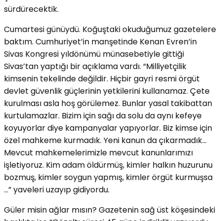
sürdürecektik.
Cumartesi günüydü. Koğuştaki okuduğumuz gazetelere
baktım. Cumhuriyet’in manşetinde Kenan Evren’in
Sivas Kongresi yıldönümü münasebetiyle gittiği
Sivas’tan yaptığı bir açıklama vardı. “Milliyetçilik
kimsenin tekelinde değildir. Hiçbir gayri resmi örgüt
devlet güvenlik güçlerinin yetkilerini kullanamaz. Çete
kurulması asla hoş görülemez. Bunlar yasal takibattan
kurtulamazlar. Bizim için sağı da solu da aynı kefeye
koyuyorlar diye kampanyalar yapıyorlar. Biz kimse için
özel mahkeme kurmadık. Yeni kanun da çıkarmadık…
Mevcut mahkemelerimizle mevcut kanunlarımızı
işletiyoruz. Kim adam öldürmüş, kimler halkın huzurunu
bozmuş, kimler soygun yapmış, kimler örgüt kurmuşsa
…” yaveleri uzayıp gidiyordu.
Güler misin ağlar mısın? Gazetenin sağ üst köşesindeki