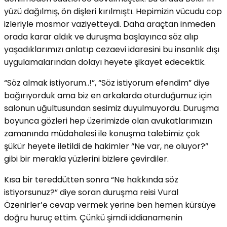
yüzü dağılmış, ön dişleri kırılmıştı. Hepimizin vücudu cop
izleriyle mosmor vaziyetteydi. Daha araçtan inmeden
orada karar aldık ve duruşma başlayınca söz alıp
yaşadıklarımızı anlatıp cezaevi idaresini bu insanlık dışı
uygulamalarından dolayı heyete şikayet edecektik.
“Söz almak istiyorum..!”, “Söz istiyorum efendim” diye
bağırıyorduk ama biz en arkalarda oturduğumuz için
salonun uğultusundan sesimiz duyulmuyordu. Duruşma
boyunca gözleri hep üzerimizde olan avukatlarımızın
zamanında müdahalesi ile konuşma talebimiz çok
şükür heyete iletildi de hakimler “Ne var, ne oluyor?”
gibi bir merakla yüzlerini bizlere çevirdiler.
Kısa bir tereddütten sonra “Ne hakkında söz
istiyorsunuz?” diye soran duruşma reisi Vural
Özenirler’e cevap vermek yerine ben hemen kürsüye
doğru huruç ettim. Çünkü şimdi iddianamenin