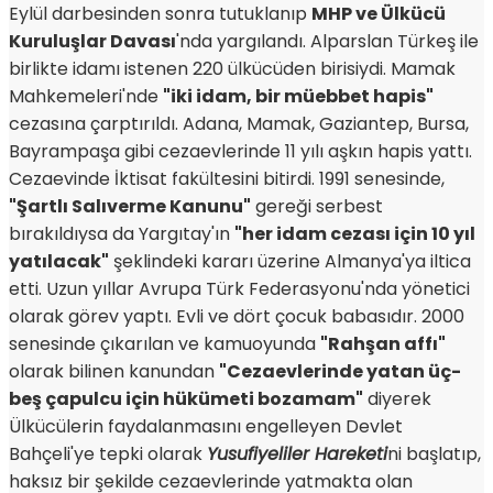
Eylül darbesinden sonra tutuklanıp
MHP ve Ülkücü
Kuruluşlar Davası
'nda yargılandı. Alparslan Türkeş ile
birlikte idamı istenen 220 ülkücüden birisiydi. Mamak
Mahkemeleri'nde
"iki idam, bir müebbet hapis"
cezasına çarptırıldı. Adana, Mamak, Gaziantep, Bursa,
Bayrampaşa gibi cezaevlerinde 11 yılı aşkın hapis yattı.
Cezaevinde İktisat fakültesini bitirdi. 1991 senesinde,
"Şartlı Salıverme Kanunu"
gereği serbest
bırakıldıysa da Yargıtay'ın
"her idam cezası için 10 yıl
yatılacak"
şeklindeki kararı üzerine Almanya'ya iltica
etti. Uzun yıllar Avrupa Türk Federasyonu'nda yönetici
olarak görev yaptı. Evli ve dört çocuk babasıdır. 2000
senesinde çıkarılan ve kamuoyunda
"Rahşan affı"
olarak bilinen kanundan
"Cezaevlerinde yatan üç-
beş çapulcu için hükümeti bozamam"
diyerek
Ülkücülerin faydalanmasını engelleyen Devlet
Bahçeli'ye tepki olarak
Yusufiyeliler Hareketi
ni başlatıp,
haksız bir şekilde cezaevlerinde yatmakta olan