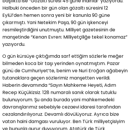
başlıkta ise “Gözaltı süresi 45 güne indirildi” yazıyordu.
Halbuki önceden bir gün olan gözaltı süresini 12
Eylül’den hemen sonra yeni bir kanunla 90 güne
çıkarmıştı. Yani Netekim Paşa, 90 gün işkenceyi
resmileştirdiğini unutmuştu. Milliyet gazetesinin de
manşetinde “Kenan Evren: Milliyetçiliğe tekel konamaz”
yazıyordu.
O gün kürsüye çıktığımda sarf ettiğim sözlerle meğer
bilmeden koca bir taşı yerinden oynatmıştım. Pazar
günü de Cumhuriyet’te, benim ve Nuri Eroğan ağabeyin
tutanaklara geçen sözlerimiz manşetten verildi.
Haberin devamında “Sayın Mahkeme Heyeti, Adım
Recep Küçükizsiz. 128 numaralı sanık olarak tutuklu
bulunuyorum. Şu anda burada yani mahkemedeki
davranışlarımız sebebiyle cezaevi idaresi tarafından
cezalandırılıyoruz. Devamlı dövülüyoruz. Ayrıca bize
vatan haini damgası vuruluyor. Ben Türk milliyetçisiyim
ve bununla gurur duyuyorum. Atatürk de Türk