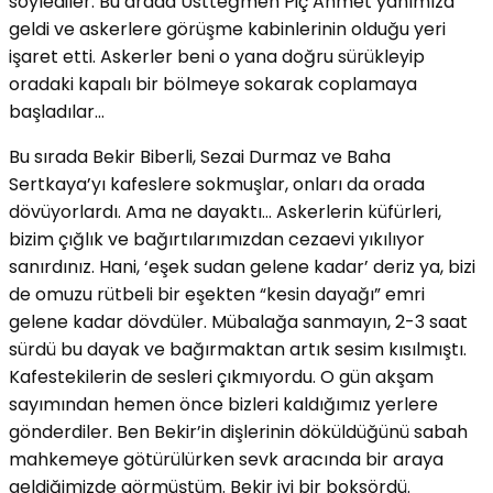
söylediler. Bu arada Üstteğmen Piç Ahmet yanımıza
geldi ve askerlere görüşme kabinlerinin olduğu yeri
işaret etti. Askerler beni o yana doğru sürükleyip
oradaki kapalı bir bölmeye sokarak coplamaya
başladılar…
Bu sırada Bekir Biberli, Sezai Durmaz ve Baha
Sertkaya’yı kafeslere sokmuşlar, onları da orada
dövüyorlardı. Ama ne dayaktı… Askerlerin küfürleri,
bizim çığlık ve bağırtılarımızdan cezaevi yıkılıyor
sanırdınız. Hani, ‘eşek sudan gelene kadar’ deriz ya, bizi
de omuzu rütbeli bir eşekten “kesin dayağı” emri
gelene kadar dövdüler. Mübalağa sanmayın, 2-3 saat
sürdü bu dayak ve bağırmaktan artık sesim kısılmıştı.
Kafestekilerin de sesleri çıkmıyordu. O gün akşam
sayımından hemen önce bizleri kaldığımız yerlere
gönderdiler. Ben Bekir’in dişlerinin döküldüğünü sabah
mahkemeye götürülürken sevk aracında bir araya
geldiğimizde görmüştüm. Bekir iyi bir boksördü.