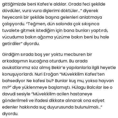
gittiğimizde beni Kafes’e aldılar. Orada feci şekilde
dövdüler, vura vura dişlerimi döktüler…” diyerek
heyecanlı bir şekilde başına gelenleri anlatmaya
çalışıyordu. “Teğmen, dün salonda çok sıkışınca
tuvalete gitmek istediğim için bana bunları yaptırdı,
vücuduma bakın ağzıma yüzüme bakın beni bu hale
getirdiler” diyordu.
Girdiğim sırada boş yer yoktu mecburen bir
arkadaşımın kucağına oturdum. Bu arada
avukatlarımız söz almış Bekir’e yapılanlarla ilgili heyetle
konuşuyorlardı. Nuri Eroğan “Müvekkilim Kafes’ten
bahsediyor Ne kafesi bu? Bunlar kuş mu, yoksa hayvan
mı?” diye yüklenmeye başlamıştı. Hülagu Balcılar ise o
davudi sesiyle “Müvekkilim acilen hastaneye
gönderilmeli ve ifadesi dikkate alınarak ona eziyet
edenler hakkında suç duyurusunda bulunulmalı…”
diyordu.