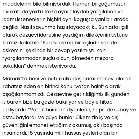
maddelerini bile bilmiyorduk. Hemen birçoğumuzun
avukatı da yoktu. Keza aynı olaydan yargılanan ve
idamı istenenlerin hiçbiri aynı koğuşta yani bir arada
değildi. Nasıl savunma hazırlayacaktık… Bunlarla ilgili
olarak cezaevi idaresine yazdığım dilekçenin üstüne
kırmızı kalemle “Burası askeri bir kışladır sen de
askersin” şeklinde bir cevap yazılmıştı. Yani
“yargılanmadan suçlu oldun, ölmeden mezara
sokuldun” denmek isteniyordu.
Mamak’ta beni ve bütün ülküdaşlarımı manevi olarak
rahatsız eden en birinci konu “vatan haini” olarak
aşağılanmamızdı. Cezaevine getirildiğimiz ilk günden
itibaren bize bu gözle bakılıyor ve böyle hitap
ediliyordu. “Vatan hainleri” diyenlerin, hepsi de subay ve
astsubaylardı. Ve güya bunlar ülkemizin iç ve dış
güvenliğini emanet ettiğimiz okumuş, aklı başında
insanlardı. 18 yaşında milli hassasiyetleri olan bir