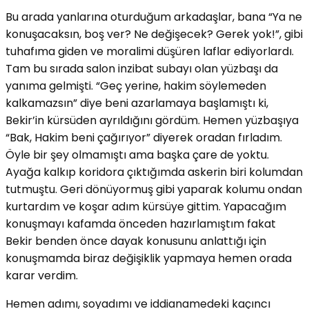
Bu arada yanlarına oturduğum arkadaşlar, bana “Ya ne
konuşacaksın, boş ver? Ne değişecek? Gerek yok!”, gibi
tuhafıma giden ve moralimi düşüren laflar ediyorlardı.
Tam bu sırada salon inzibat subayı olan yüzbaşı da
yanıma gelmişti. “Geç yerine, hakim söylemeden
kalkamazsın” diye beni azarlamaya başlamıştı ki,
Bekir’in kürsüden ayrıldığını gördüm. Hemen yüzbaşıya
“Bak, Hakim beni çağırıyor” diyerek oradan fırladım.
Öyle bir şey olmamıştı ama başka çare de yoktu.
Ayağa kalkıp koridora çıktığımda askerin biri kolumdan
tutmuştu. Geri dönüyormuş gibi yaparak kolumu ondan
kurtardım ve koşar adım kürsüye gittim. Yapacağım
konuşmayı kafamda önceden hazırlamıştım fakat
Bekir benden önce dayak konusunu anlattığı için
konuşmamda biraz değişiklik yapmaya hemen orada
karar verdim.
Hemen adımı, soyadımı ve iddianamedeki kaçıncı