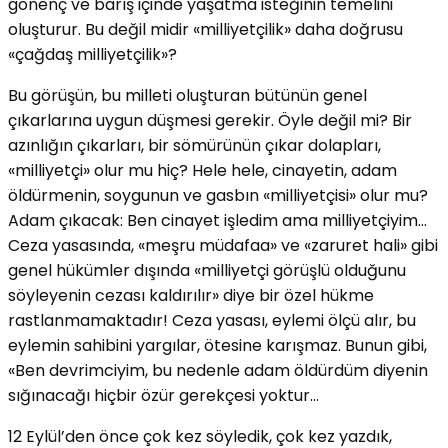
gönenç ve barış içinde yaşatma isteğinin temelini
oluşturur. Bu değil midir «milliyetçilik» daha doğrusu
«çağdaş milliyetçilik»?
Bu görüşün, bu milleti oluşturan bütünün genel
çıkarlarına uygun düşmesi gerekir. Öyle değil mi? Bir
azınlığın çıkarları, bir sömürünün çıkar dolapları,
«milliyetçi» olur mu hiç? Hele hele, cinayetin, adam
öldürmenin, soygunun ve gasbın «milliyetçisi» olur mu?
Adam çıkacak: Ben cinayet işledim ama milliyetçiyim…
Ceza yasasında, «meşru müdafaa» ve «zaruret hali» gibi
genel hükümler dışında «milliyetçi görüşlü olduğunu
söyleyenin cezası kaldırılır» diye bir özel hükme
rastlanmamaktadır! Ceza yasası, eylemi ölçü alır, bu
eylemin sahibini yargılar, ötesine karışmaz. Bunun gibi,
«Ben devrimciyim, bu nedenle adam öldürdüm diyenin
sığınacağı hiçbir özür gerekçesi yoktur…
12 Eylül’den önce çok kez söyledik, çok kez yazdık,