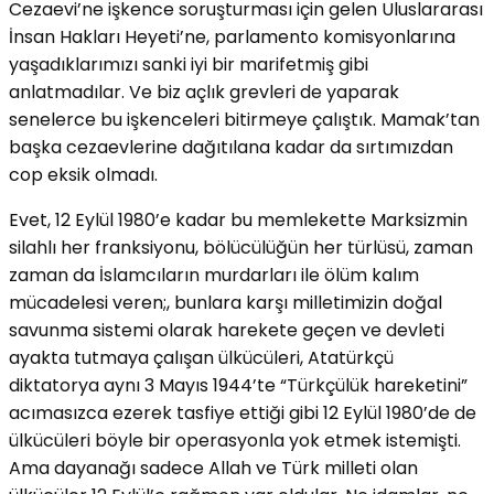
Cezaevi’ne işkence soruşturması için gelen Uluslararası
İnsan Hakları Heyeti’ne, parlamento komisyonlarına
yaşadıklarımızı sanki iyi bir marifetmiş gibi
anlatmadılar. Ve biz açlık grevleri de yaparak
senelerce bu işkenceleri bitirmeye çalıştık. Mamak’tan
başka cezaevlerine dağıtılana kadar da sırtımızdan
cop eksik olmadı.
Evet, 12 Eylül 1980’e kadar bu memlekette Marksizmin
silahlı her franksiyonu, bölücülüğün her türlüsü, zaman
zaman da İslamcıların murdarları ile ölüm kalım
mücadelesi veren;, bunlara karşı milletimizin doğal
savunma sistemi olarak harekete geçen ve devleti
ayakta tutmaya çalışan ülkücüleri, Atatürkçü
diktatorya aynı 3 Mayıs 1944’te “Türkçülük hareketini”
acımasızca ezerek tasfiye ettiği gibi 12 Eylül 1980’de de
ülkücüleri böyle bir operasyonla yok etmek istemişti.
Ama dayanağı sadece Allah ve Türk milleti olan