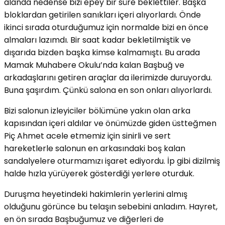
alanda nedense bizi epey bir süre beklettiler. Başka
bloklardan getirilen sanıkları içeri alıyorlardı. Önde
ikinci sırada oturduğumuz için normalde bizi en önce
almaları lazımdı. Bir saat kadar bekletilmiştik ve
dışarıda bizden başka kimse kalmamıştı. Bu arada
Mamak Muhabere Okulu’nda kalan Başbuğ ve
arkadaşlarını getiren araçlar da ilerimizde duruyordu.
Buna şaşırdım. Çünkü salona en son onları alıyorlardı.
Bizi salonun izleyiciler bölümüne yakın olan arka
kapısından içeri aldılar ve önümüzde giden üstteğmen
Piç Ahmet acele etmemiz için sinirli ve sert
hareketlerle salonun en arkasındaki boş kalan
sandalyelere oturmamızı işaret ediyordu. İp gibi dizilmiş
halde hızla yürüyerek gösterdiği yerlere oturduk.
Duruşma heyetindeki hakimlerin yerlerini almış
olduğunu görünce bu telaşın sebebini anladım. Hayret,
en ön sırada Başbuğumuz ve diğerleri de