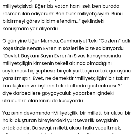
milliyetçisiydi. Eğer biz vatan haini isek ben burada
resmen ilan ediyorum: Ben Türk milliyetçisiyim. Bunu
bildirmeyi görev bildim efendim…” şeklindeki
konuşmam yer alıyordu.
O gün yine Uğur Mumcu, Cumhuriyet’teki “Gözlem” adlı
köşesinde Kenan Evren’in sözleri ile bize saldırıyordu:
“Devlet Başkanı Sayın Evren’in Sivas konuşmasında
milliyetçiliğin kimsenin tekeli altında olmadığını
söylemesi, hiç şüphesiz birçok yurttaşın ortak görüşünü
yansıtmıştır. Evet, ne demektir ‘milliyetçiliğin’ bir takım
kuruluşların ve kişilerin tekeli altında gösterilmesi..?”
diye darbecilere goygoyculuk yaparken içindeki
ülkücülere olan kinini de kusuyordu.
Yazısının devamında “Milliyetçilik, bir milleti, bir ulusu, bir
halkı oluşturan bireylerdeki yurtseverlik sevgisinin
ortak adıdır. Bu sevgi, milleti, ulusu, halkı yüceltmek,