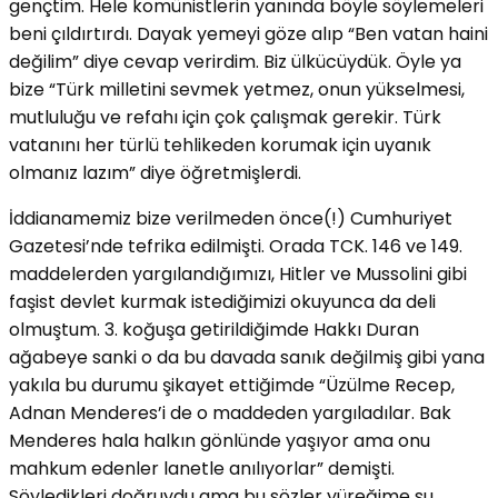
gençtim. Hele komünistlerin yanında böyle söylemeleri
beni çıldırtırdı. Dayak yemeyi göze alıp “Ben vatan haini
değilim” diye cevap verirdim. Biz ülkücüydük. Öyle ya
bize “Türk milletini sevmek yetmez, onun yükselmesi,
mutluluğu ve refahı için çok çalışmak gerekir. Türk
vatanını her türlü tehlikeden korumak için uyanık
olmanız lazım” diye öğretmişlerdi.
İddianamemiz bize verilmeden önce(!) Cumhuriyet
Gazetesi’nde tefrika edilmişti. Orada TCK. 146 ve 149.
maddelerden yargılandığımızı, Hitler ve Mussolini gibi
faşist devlet kurmak istediğimizi okuyunca da deli
olmuştum. 3. koğuşa getirildiğimde Hakkı Duran
ağabeye sanki o da bu davada sanık değilmiş gibi yana
yakıla bu durumu şikayet ettiğimde “Üzülme Recep,
Adnan Menderes’i de o maddeden yargıladılar. Bak
Menderes hala halkın gönlünde yaşıyor ama onu
mahkum edenler lanetle anılıyorlar” demişti.
Söyledikleri doğruydu ama bu sözler yüreğime su