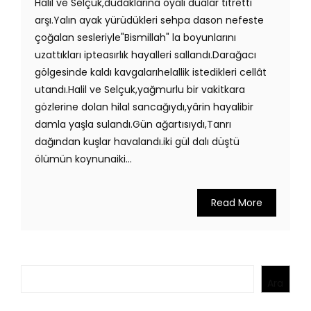
Halil ve Selçuk,dudaklarına oyalı dualar titretti
arşı.Yalın ayak yürüdükleri sehpa dason nefeste
çoğalan sesleriyle"Bismillah" la boyunlarını
uzattıkları ipteasırlık hayalleri sallandı.Darağacı
gölgesinde kaldı kavgalarıhelallik istedikleri cellât
utandı.Halil ve Selçuk,yağmurlu bir vakitkara
gözlerine dolan hilal sancağıydı,yârin hayalibir
damla yaşla sulandı.Gün ağartısıydı,Tanrı
dağından kuşlar havalandı.iki gül dalı düştü
ölümün koynunaiki...
Read More
Ara
Ara