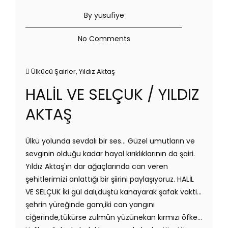
By yusufiye
No Comments
Ülkücü Şairler
,
Yıldız Aktaş
HALİL VE SELÇUK / YILDIZ
AKTAŞ
Ülkü yolunda sevdalı bir ses… Güzel umutların ve
sevginin olduğu kadar hayal kırıklıklarının da şairi.
Yıldız Aktaş'ın dar ağaçlarında can veren
şehitlerimizi anlattığı bir şiirini paylaşıyoruz. HALİL
VE SELÇUK İki gül dalı,düştü kanayarak şafak vakti…
şehrin yüreğinde gam,iki can yangını
ciğerinde,tükürse zulmün yüzünekan kırmızı öfke…