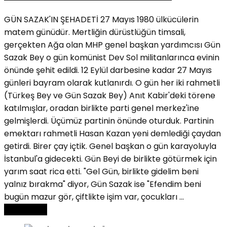
GÜN SAZAK'IN ŞEHADETİ 27 Mayıs 1980 ülkücülerin
matem günüdür. Mertliğin dürüstlüğün timsali,
gerçekten Ağa olan MHP genel başkan yardımcısı Gün
Sazak Bey o gün komünist Dev Sol militanlarınca evinin
önünde şehit edildi. 12 Eylül darbesine kadar 27 Mayıs
günleri bayram olarak kutlanırdı. O gün her iki rahmetli
(Türkeş Bey ve Gün Sazak Bey) Anıt Kabir'deki törene
katılmışlar, oradan birlikte parti genel merkez'ine
gelmişlerdi. Üçümüz partinin önünde oturduk. Partinin
emektarı rahmetli Hasan Kazan yeni demlediği çaydan
getirdi. Birer çay içtik. Genel başkan o gün karayoluyla
İstanbul'a gidecekti. Gün Beyi de birlikte götürmek için
yarım saat rica etti. "Gel Gün, birlikte gidelim beni
yalnız bırakma" diyor, Gün Sazak ise "Efendim beni
bugün mazur gör, çiftlikte işim var, çocukları ...
Read More