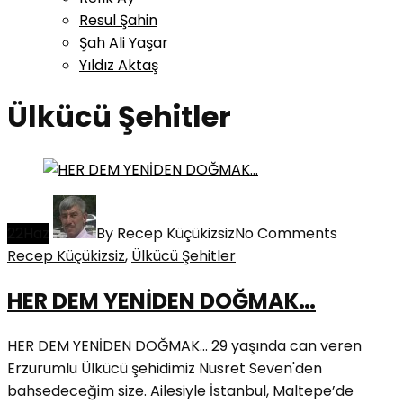
Resul Şahin
Şah Ali Yaşar
Yıldız Aktaş
Ülkücü Şehitler
22
Haz
By Recep Küçükizsiz
No Comments
Recep Küçükizsiz
,
Ülkücü Şehitler
HER DEM YENİDEN DOĞMAK…
HER DEM YENİDEN DOĞMAK... 29 yaşında can veren
Erzurumlu Ülkücü şehidimiz Nusret Seven'den
bahsedeceğim size. Ailesiyle İstanbul, Maltepe’de