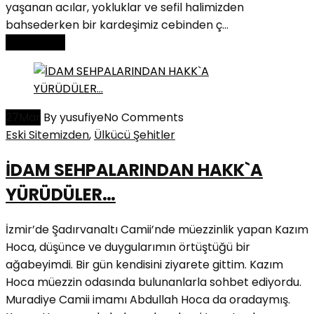
yaşanan acılar, yokluklar ve sefil halimizden
bahsederken bir kardeşimiz cebinden ç...
Read More
27
Mar
By yusufiye
No Comments
Eski Sitemizden
,
Ülkücü Şehitler
İDAM SEHPALARINDAN HAKK`A
YÜRÜDÜLER…
İzmir’de Şadırvanaltı Camii’nde müezzinlik yapan Kazım
Hoca, düşünce ve duygularımın örtüştüğü bir
ağabeyimdi. Bir gün kendisini ziyarete gittim. Kazım
Hoca müezzin odasında bulunanlarla sohbet ediyordu.
Muradiye Camii imamı Abdullah Hoca da oradaymış.