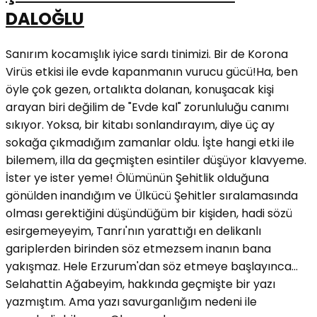
DALOĞLU
Sanırım kocamışlık iyice sardı tinimizi. Bir de Korona
Virüs etkisi ile evde kapanmanın vurucu gücü!Ha, ben
öyle çok gezen, ortalıkta dolanan, konuşacak kişi
arayan biri değilim de "Evde kal" zorunluluğu canımı
sıkıyor. Yoksa, bir kitabı sonlandırayım, diye üç ay
sokağa çıkmadığım zamanlar oldu. İşte hangi etki ile
bilemem, illa da geçmişten esintiler düşüyor klavyeme.
İster ye ister yeme! Ölümünün Şehitlik olduğuna
gönülden inandığım ve Ülkücü Şehitler sıralamasında
olması gerektiğini düşündüğüm bir kişiden, hadi sözü
esirgemeyeyim, Tanrı'nın yarattığı en delikanlı
gariplerden birinden söz etmezsem inanın bana
yakışmaz. Hele Erzurum'dan söz etmeye başlayınca…
Selahattin Ağabeyim, hakkında geçmişte bir yazı
yazmıştım. Ama yazı savurganlığım nedeni ile