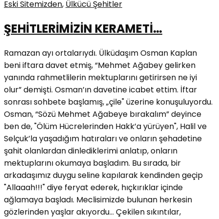
Eski Sitemizden
,
Ülkücü Şehitler
ŞEHİTLERİMİZİN KERAMETİ…
Ramazan ayı ortalarıydı. Ülküdaşım Osman Kaplan
beni iftara davet etmiş, “Mehmet Ağabey gelirken
yanında rahmetlilerin mektuplarını getirirsen ne iyi
olur” demişti. Osman’ın davetine icabet ettim. İftar
sonrası sohbete başlamış, „çile" üzerine konuşuluyordu.
Osman, “Sözü Mehmet Ağabeye bırakalım” deyince
ben de, "Ölüm Hücrelerinden Hakk’a yürüyen", Halil ve
Selçuk’la yaşadığım hatıraları ve onların şehadetine
şahit olanlardan dinlediklerimi anlatıp, onların
mektuplarını okumaya başladım. Bu sırada, bir
arkadaşımız duygu seline kapılarak kendinden geçip
"Allaaah!!!" diye feryat ederek, hıçkırıklar içinde
ağlamaya başladı. Meclisimizde bulunan herkesin
gözlerinden yaşlar akıyordu... Çekilen sıkıntılar,