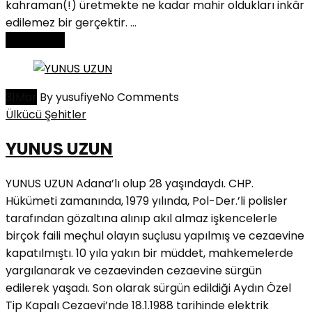
kahraman(!) üretmekte ne kadar mahir oldukları inkâr
edilemez bir gerçektir. ...
Read More
31
Mar
By yusufiye
No Comments
Ülkücü Şehitler
YUNUS UZUN
YUNUS UZUN Adana’lı olup 28 yaşındaydı. CHP.
Hükümeti zamanında, 1979 yılında, Pol-Der.’li polisler
tarafından gözaltına alınıp akıl almaz işkencelerle
birçok faili meçhul olayın suçlusu yapılmış ve cezaevine
kapatılmıştı. 10 yıla yakın bir müddet, mahkemelerde
yargılanarak ve cezaevinden cezaevine sürgün
edilerek yaşadı. Son olarak sürgün edildiği Aydın Özel
Tip Kapalı Cezaevi’nde 18.1.1988 tarihinde elektrik