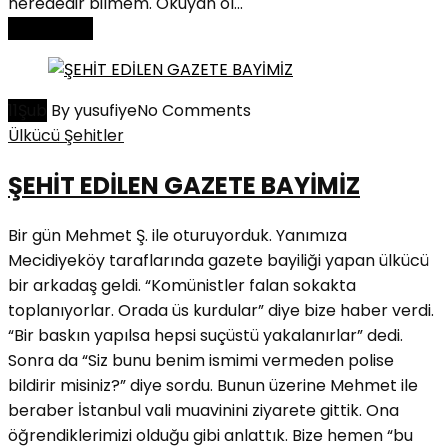
nerededir bilmem. Okuyan ol...
Read More
11
Şub
By yusufiye
No Comments
Ülkücü Şehitler
ŞEHİT EDİLEN GAZETE BAYİMİZ
Bir gün Mehmet Ş. ile oturuyorduk. Yanımıza
Mecidiyeköy taraflarında gazete bayiliği yapan ülkücü
bir arkadaş geldi. “Komünistler falan sokakta
toplanıyorlar. Orada üs kurdular” diye bize haber verdi.
“Bir baskın yapılsa hepsi suçüstü yakalanırlar” dedi.
Sonra da “Siz bunu benim ismimi vermeden polise
bildirir misiniz?” diye sordu. Bunun üzerine Mehmet ile
beraber İstanbul vali muavinini ziyarete gittik. Ona
öğrendiklerimizi olduğu gibi anlat­tık. Bize hemen “bu