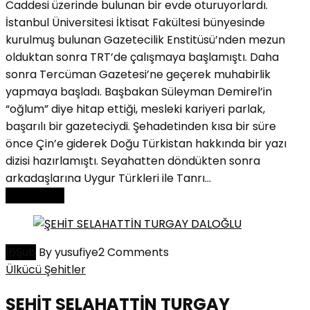
Caddesi üzerinde bulunan bir evde oturuyorlardı.
İstanbul Üniversitesi İktisat Fakültesi bünyesinde
kurulmuş bulunan Gazetecilik Enstitüsü’nden mezun
olduktan sonra TRT’de çalışmaya başlamıştı. Daha
sonra Tercüman Gazetesi’ne geçerek muhabirlik
yapmaya başladı. Başbakan Süleyman Demirel’in
“oğlum” diye hitap ettiği, mesleki kariyeri parlak,
başarılı bir gazeteciydi. Şehadetinden kısa bir süre
önce Çin’e giderek Doğu Türkistan hakkında bir yazı
dizisi hazırlamıştı. Seyahatten döndükten sonra
arkadaşlarına Uygur Türkleri ile Tanrı...
Read More
16
Şub
By yusufiye
2 Comments
Ülkücü Şehitler
ŞEHİT SELAHATTİN TURGAY