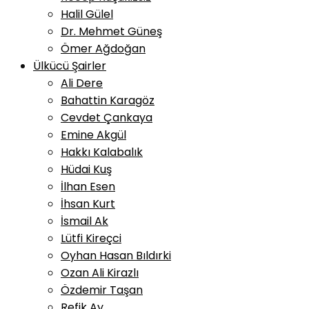
Halil Gülel
Dr. Mehmet Güneş
Ömer Ağdoğan
Ülkücü Şairler
Ali Dere
Bahattin Karagöz
Cevdet Çankaya
Emine Akgül
Hakkı Kalabalık
Hüdai Kuş
İlhan Esen
İhsan Kurt
İsmail Ak
Lütfi Kireçci
Oyhan Hasan Bıldırki
Ozan Ali Kirazlı
Özdemir Taşan
Refik Ay