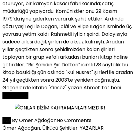
oturuyor, bir kamyon kasası fabrikasında; satış
müdürlüğü yapıyordu. Komünistler onu 29 Kasım
1979’da işine giderken vurarak şehit ettiler. Ardında
gözü yaşlı eşi ile Doğan, İclâl ve Bilge Kağan isminde üç
yavrusu yetim kaldı. Rahmetli iyi bir şairdi. Dolayısıyla
sadece ailesi değil, şiirleri de öksüz kalmıştı. Aradan
yıllar geçtikten sonra şehidimizden kalan şiirleri
toplayan bir grup vefalı arkadaşı bunları kitap haline
getirdiler. “Bir Şehidin Şiir Defteri” isimli 128 sayfalık bu
kitap basıldığı gün aslında "Kul Nusret" şiirleri ile aradan
24 yıl geçtikten sonra 2003'te yeniden doğmuştu.
Geçenlerde kitaba "Önsöz" yazan Ahmet Tat beni ...
Read More
1
Nis
By Ömer Ağdoğan
No Comments
Ömer Ağdoğan
,
Ülkücü Şehitler
,
YAZARLAR