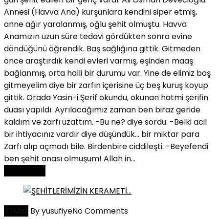
Annesi (Havva Ana) kurşunlara kendini siper etmiş,
anne ağır yaralanmış, oğlu şehit olmuştu. Havva
Anamızın uzun süre tedavi gördükten sonra evine
döndüğünü öğrendik. Baş sağlığına gittik. Gitmeden
önce araştırdık kendi evleri varmış, eşinden maaş
bağlanmış, orta halli bir durumu var. Yine de elimiz boş
gitmeyelim diye bir zarfın içerisine üç beş kuruş koyup
gittik. Orada Yasin-i Şerif okundu, okunan hatmi şerifin
duası yapıldı. Ayrılacağımız zaman ben biraz geride
kaldım ve zarfı uzattım. -Bu ne? diye sordu. -Belki acil
bir ihtiyacınız vardır diye düşündük… bir miktar para
Zarfı alıp açmadı bile. Birdenbire ciddileşti. -Beyefendi
ben şehit anası olmuşum! Allah in...
Read More
27
Mar
By yusufiye
No Comments