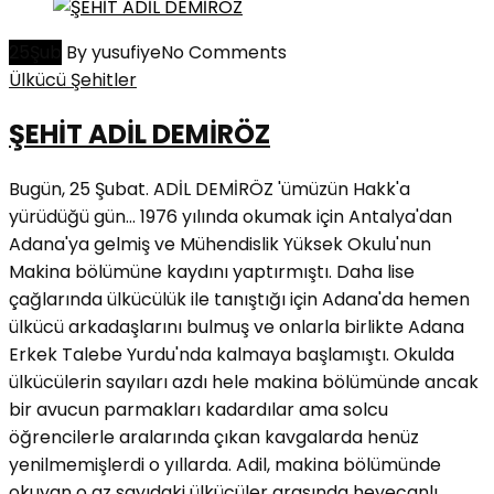
25
Şub
By yusufiye
No Comments
Ülkücü Şehitler
ŞEHİT ADİL DEMİRÖZ
Bugün, 25 Şubat. ADİL DEMİRÖZ 'ümüzün Hakk'a
yürüdüğü gün… 1976 yılında okumak için Antalya'dan
Adana'ya gelmiş ve Mühendislik Yüksek Okulu'nun
Makina bölümüne kaydını yaptırmıştı. Daha lise
çağlarında ülkücülük ile tanıştığı için Adana'da hemen
ülkücü arkadaşlarını bulmuş ve onlarla birlikte Adana
Erkek Talebe Yurdu'nda kalmaya başlamıştı. Okulda
ülkücülerin sayıları azdı hele makina bölümünde ancak
bir avucun parmakları kadardılar ama solcu
öğrencilerle aralarında çıkan kavgalarda henüz
yenilmemişlerdi o yıllarda. Adil, makina bölümünde
okuyan o az sayıdaki ülkücüler arasında heyecanlı,