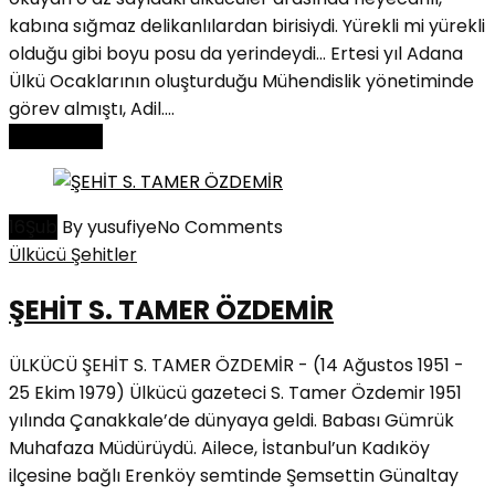
kabına sığmaz delikanlılardan birisiydi. Yürekli mi yürekli
olduğu gibi boyu posu da yerindeydi… Ertesi yıl Adana
Ülkü Ocaklarının oluşturduğu Mühendislik yönetiminde
görev almıştı, Adil....
Read More
16
Şub
By yusufiye
No Comments
Ülkücü Şehitler
ŞEHİT S. TAMER ÖZDEMİR
ÜLKÜCÜ ŞEHİT S. TAMER ÖZDEMİR - (14 Ağustos 1951 -
25 Ekim 1979) Ülkücü gazeteci S. Tamer Özdemir 1951
yılında Çanakkale’de dünyaya geldi. Babası Gümrük
Muhafaza Müdürüydü. Ailece, İstanbul’un Kadıköy
ilçesine bağlı Erenköy semtinde Şemsettin Günaltay