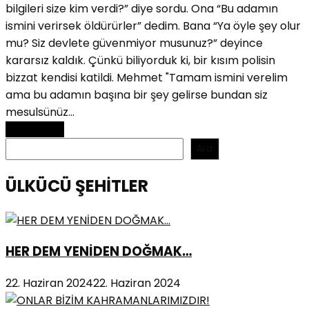
bilgileri size kim verdi?” diye sordu. Ona “Bu adamın
ismini verirsek öldürürler” dedim. Bana “Ya öyle şey olur
mu? Siz devlete güvenmiyor musunuz?” deyince
kararsız kaldık. Çünkü biliyorduk ki, bir kısım polisin
bizzat kendisi katildi. Mehmet "Tamam ismini verelim
ama bu adamın ba­şına bir şey gelirse bundan siz
mesulsünüz...
Read More
Ara
Ara
ÜLKÜCÜ ŞEHİTLER
HER DEM YENİDEN DOĞMAK…
22. Haziran 2024
22. Haziran 2024