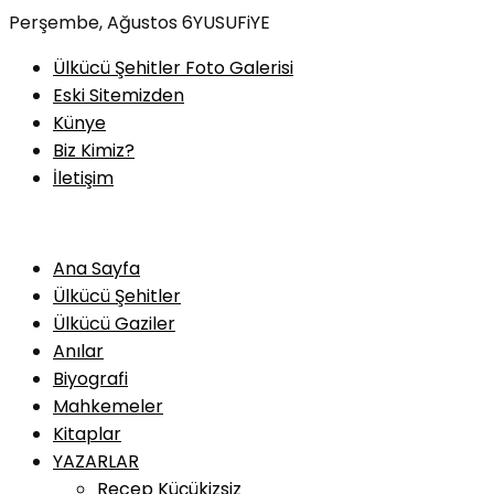
Skip
Perşembe, Ağustos 6
YUSUFiYE
to
Ülkücü Şehitler Foto Galerisi
content
Eski Sitemizden
Künye
Biz Kimiz?
İletişim
Ana Sayfa
Ülkücü Şehitler
Ülkücü Gaziler
Anılar
Biyografi
Mahkemeler
Kitaplar
YAZARLAR
Recep Küçükizsiz