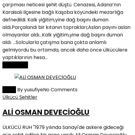
çarpması neticesi şehit düştü. Cenazesi, Adana’nın
Karaisalı ilçesine bağlı Kaşoba köyündeki mezarlığa
defnedildi. Kalk yiğitim,yine dağ başını duman
aldı.Parçalandı bir kıtanın toprakları;Aslan payını aslan
olmayanlar aldı...Kalk yiğitim,yine dağ başını duman
aldı. ...Solcularla çatışma bana çokta anlamlı
gelmiyordu bu ortamda, ancak daha önce ülkücülere
yaptıklarının hesa...
Read More
31
Mar
By yusufiye
No Comments
Ülkücü Şehitler
ALİ OSMAN DEVECİOĞLU
ÜLKÜCÜ RUH "1979 yılında Sanayi'de askere gideceği
gün şehit edilen bir genç vardı: Ali Osman Devecioğlu.