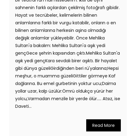
bir teatral ruh hali hissederim. İkisi de aynı
sahnenin farklı açılardan çekilmiş fotoğrafı gibidir.
Hayat ve tecrübeler, kelimelerin bilinen
anlamlarına farklı bir vurgu katabilir, onların o en
bilinen anlamlarına herkesin aşina olmadığı
değişik anlamlar yükleyebilir. Önce Mehlika
Sultan'a bakalım: Mehlika Sultan'a aşık yedi
gençGece şehrin kapısından çıktı.Mehlika Sultan'a
aşık yedi gençKara sevdalı birer aşıktı. Bir hayalet
gibi dünya güzeliGirdiğinden beri rü'yalarına;Hepsi
meşhur, o muamma güzeliGittiler görmeye Kaf
dağlarına. Bu emel gurbetinin yoktur ucu;Daima
yollar uzar, kalp üzülür:Ömrü oldukça yürür her
yolcu,Varmadan menzile bir yerde ölür..... Atsız, ise
Daveti...
Read More