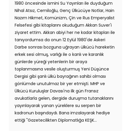
1980 öncesinde ismini Su Yayınları ile duyduğum
Nihal Atsız, Cemiloğlu, Genç Ülkücüye Notlar, Hain
Nazım Hikmet, Komünizm, Çin ve Rus Emperyalist
Felsefesi gibi kitaplarını okuduğum Akkan Suver'i
ziyaret ettim. Akkan abiyi her ne kadar kitapları ile
tanıyordumsa da onun 12 Eylül 1980'de Askeri
Darbe sonrası bozguna uğrayan ülkücü hareketin
erkek sesi olmuş, varlığı ile o kanlı ve karanlık
günlerde yüreği yetenlerin bir araya
toplanmasına vesile oluşturmuş Yeni Düşünce
Dergisi gibi şanlı ülkü bayrağının sahibi olması
gönlümde unutulmaz bir yer etmişti. MHP ve
Ülkücü Kuruluşlar Davası'na ilk gün Fransız
avukatlarla gelen, dergide duruşma tutanaklarını
yayınlayarak yanan yüreklere su serpen bir
kadronun başındaydı. Bana imzalayarak hediye
ettiği "Gazetecilikten Diplomatlığa KEŞK...