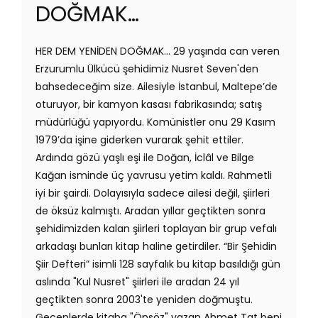
DOĞMAK…
HER DEM YENİDEN DOĞMAK... 29 yaşında can veren
Erzurumlu Ülkücü şehidimiz Nusret Seven'den
bahsedeceğim size. Ailesiyle İstanbul, Maltepe’de
oturuyor, bir kamyon kasası fabrikasında; satış
müdürlüğü yapıyordu. Komünistler onu 29 Kasım
1979’da işine giderken vurarak şehit ettiler.
Ardında gözü yaşlı eşi ile Doğan, İclâl ve Bilge
Kağan isminde üç yavrusu yetim kaldı. Rahmetli
iyi bir şairdi. Dolayısıyla sadece ailesi değil, şiirleri
de öksüz kalmıştı. Aradan yıllar geçtikten sonra
şehidimizden kalan şiirleri toplayan bir grup vefalı
arkadaşı bunları kitap haline getirdiler. “Bir Şehidin
Şiir Defteri” isimli 128 sayfalık bu kitap basıldığı gün
aslında "Kul Nusret" şiirleri ile aradan 24 yıl
geçtikten sonra 2003'te yeniden doğmuştu.
Geçenlerde kitaba "Önsöz" yazan Ahmet Tat beni