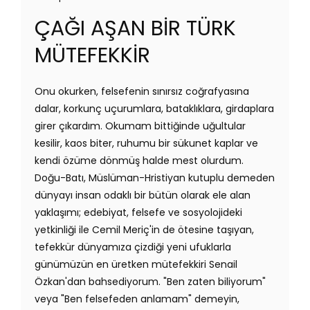
ÇAĞI AŞAN BİR TÜRK
MÜTEFEKKİR
Onu okurken, felsefenin sınırsız coğrafyasına
dalar, korkunç uçurumlara, bataklıklara, girdaplara
girer çıkardım. Okumam bittiğinde uğultular
kesilir, kaos biter, ruhumu bir sükunet kaplar ve
kendi özüme dönmüş halde mest olurdum.
Doğu-Batı, Müslüman-Hristiyan kutuplu demeden
dünyayı insan odaklı bir bütün olarak ele alan
yaklaşımı; edebiyat, felsefe ve sosyolojideki
yetkinliği ile Cemil Meriç'in de ötesine taşıyan,
tefekkür dünyamıza çizdiği yeni ufuklarla
günümüzün en üretken mütefekkiri Senail
Özkan'dan bahsediyorum. "Ben zaten biliyorum"
veya "Ben felsefeden anlamam" demeyin,