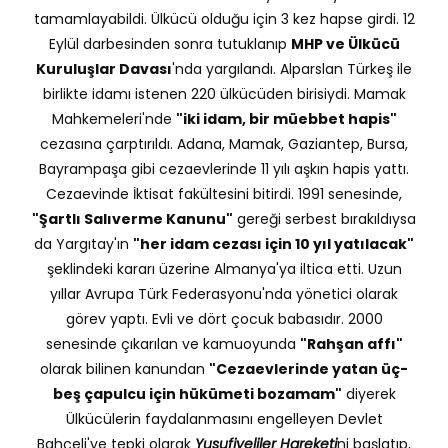
tamamlayabildi. Ülkücü olduğu için 3 kez hapse girdi. 12
Eylül darbesinden sonra tutuklanıp
MHP ve Ülkücü
Kuruluşlar Davası
'nda yargılandı. Alparslan Türkeş ile
birlikte idamı istenen 220 ülkücüden birisiydi. Mamak
Mahkemeleri'nde
"iki idam, bir müebbet hapis"
cezasına çarptırıldı. Adana, Mamak, Gaziantep, Bursa,
Bayrampaşa gibi cezaevlerinde 11 yılı aşkın hapis yattı.
Cezaevinde İktisat fakültesini bitirdi. 1991 senesinde,
"Şartlı Salıverme Kanunu"
gereği serbest bırakıldıysa
da Yargıtay'ın
"her idam cezası için 10 yıl yatılacak"
şeklindeki kararı üzerine Almanya'ya iltica etti. Uzun
yıllar Avrupa Türk Federasyonu'nda yönetici olarak
görev yaptı. Evli ve dört çocuk babasıdır. 2000
senesinde çıkarılan ve kamuoyunda
"Rahşan affı"
olarak bilinen kanundan
"Cezaevlerinde yatan üç-
beş çapulcu için hükümeti bozamam"
diyerek
Ülkücülerin faydalanmasını engelleyen Devlet
Bahçeli'ye tepki olarak
Yusufiyeliler Hareketi
ni başlatıp,