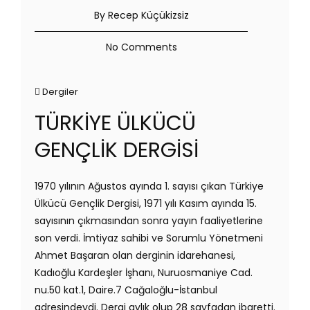
By Recep Küçükizsiz
No Comments
Dergiler
TÜRKİYE ÜLKÜCÜ
GENÇLİK DERGİSİ
1970 yılının Ağustos ayında 1. sayısı çıkan Türkiye
Ülkücü Gençlik Dergisi, 1971 yılı Kasım ayında 15.
sayısının çıkmasından sonra yayın faaliyetlerine
son verdi. İmtiyaz sahibi ve Sorumlu Yönetmeni
Ahmet Başaran olan derginin idarehanesi,
Kadıoğlu Kardeşler İşhanı, Nuruosmaniye Cad.
nu.50 kat.1, Daire.7 Cağaloğlu-İstanbul
adresindeydi. Dergi aylık olup 28 sayfadan ibaretti.