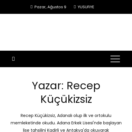
Skip
Pazar, Ağustos 9
YUSUFiYE
to
content
Yazar:
Recep
Küçükizsiz
Recep Küçükizsiz, Adanalı olup ilk ve ortokulu
memleketinde okudu. Adana Erkek Lisesi'nde başlayan
lise tahsilini Kadirli ve Antakya'da okuyarak