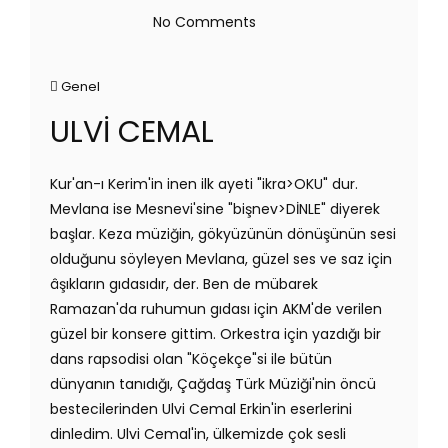
No Comments
Genel
ULVİ CEMAL
Kur'an-ı Kerim'in inen ilk ayeti "ikra>OKU" dur.
Mevlana ise Mesnevi'sine "bişnev>DİNLE" diyerek
başlar. Keza müziğin, gökyüzünün dönüşünün sesi
olduğunu söyleyen Mevlana, güzel ses ve saz için
âşıkların gıdasıdır, der. Ben de mübarek
Ramazan'da ruhumun gıdası için AKM'de verilen
güzel bir konsere gittim. Orkestra için yazdığı bir
dans rapsodisi olan "Köçekçe"si ile bütün
dünyanın tanıdığı, Çağdaş Türk Müziği'nin öncü
bestecilerinden Ulvi Cemal Erkin'in eserlerini
dinledim. Ulvi Cemal'in, ülkemizde çok sesli