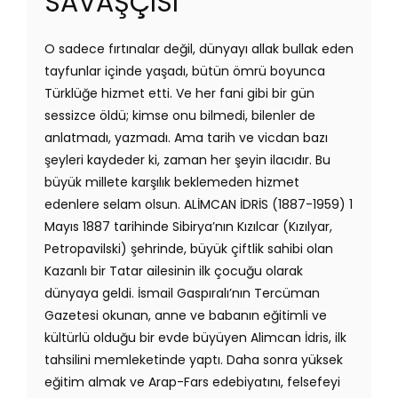
SAVAŞÇISI
O sadece fırtınalar değil, dünyayı allak bullak eden
tayfunlar içinde yaşadı, bütün ömrü boyunca
Türklüğe hizmet etti. Ve her fani gibi bir gün
sessizce öldü; kimse onu bilmedi, bilenler de
anlatmadı, yazmadı. Ama tarih ve vicdan bazı
şeyleri kaydeder ki, zaman her şeyin ilacıdır. Bu
büyük millete karşılık beklemeden hizmet
edenlere selam olsun. ALİMCAN İDRİS (1887-1959) 1
Mayıs 1887 tarihinde Sibirya’nın Kızılcar (Kızılyar,
Petropavilski) şehrinde, büyük çiftlik sahibi olan
Kazanlı bir Tatar ailesinin ilk çocuğu olarak
dünyaya geldi. İsmail Gaspıralı’nın Tercüman
Gazetesi okunan, anne ve babanın eğitimli ve
kültürlü olduğu bir evde büyüyen Alimcan İdris, ilk
tahsilini memleketinde yaptı. Daha sonra yüksek
eğitim almak ve Arap-Fars edebiyatını, felsefeyi