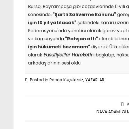
Bursa, Bayrampaşa gibi cezaevlerinde 11 yılı aşk
senesinde,
"Şartlı Salıverme Kanunu"
gereğ
için 10 yıl yatılacak"
şeklindeki kararı üzerin
Federasyonu'nda yönetici olarak görev yaptı.
ve kamuoyunda
"Rahşan affı"
olarak bilin
için hükümeti bozamam"
diyerek Ülkücüle
olarak
Yusufiyeliler Hareketi
ni başlatıp, haks
arkadaşlarının sesi oldu.
Posted in
Recep Küçükizsiz
,
YAZARLAR
P
DAVA ADAMI OL