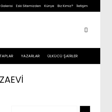
 Galerisi
Eski Sitemizden
Künye
Biz Kimiz?
İletişim
ITAPLAR
YAZARLAR
ÜLKÜCÜ ŞAIRLER
ZAEVİ
Ara