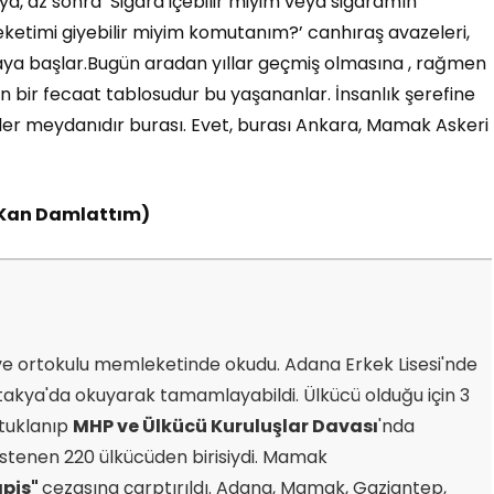
 ya, az sonra ‘Sigara içebilir miyim veya sigaramın
eketimi giyebilir miyim komutanım?’ canhıraş avazeleri,
ar bulmaya başlar.Bugün aradan yıllar geçmiş olmasına , rağmen
an bir fecaat tablosudur bu yaşananlar. İnsanlık şerefine
ikler meydanıdır burası. Evet, burası Ankara, Mamak Askeri
 Kan Damlattım)
k ve ortokulu memleketinde okudu. Adana Erkek Lisesi'nde
 Antakya'da okuyarak tamamlayabildi. Ülkücü olduğu için 3
utuklanıp
MHP ve Ülkücü Kuruluşlar Davası
'nda
ı istenen 220 ülkücüden birisiydi. Mamak
apis"
cezasına çarptırıldı. Adana, Mamak, Gaziantep,