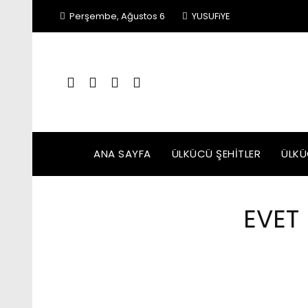
Skip
Perşembe, Ağustos 6
YUSUFiYE
to
content
ANA SAYFA
ÜLKÜCÜ ŞEHITLER
ÜLKÜ
EVET