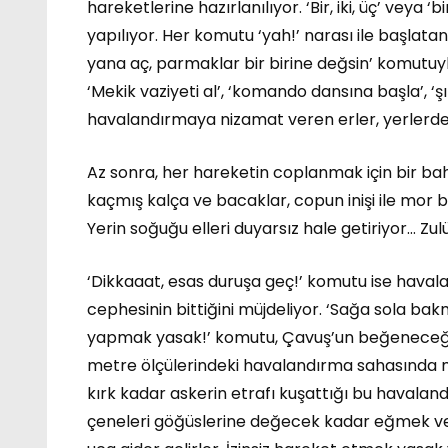
hareketlerine hazırlanılıyor. ‘Bir, iki, üç’ veya ‘bir
yapılıyor. Her komutu ‘yah!’ narası ile başlata
yana aç, parmaklar bir birine değsin’ komutuyl
‘Mekik vaziyeti al’, ‘komando dansına başla’, ‘ş
havalandırmaya nizamat veren erler, yerlerde 
Az sonra, her hareketin coplanmak için bir bah
kaçmış kalça ve bacaklar, copun inişi ile mor b
Yerin soğuğu elleri duyarsız hale getiriyor… Zul
‘Dikkaaat, esas duruşa geç!’ komutu ise haval
cephesinin bittiğini müjdeliyor. ‘Sağa sola ba
yapmak yasak!’ komutu, Çavuş’un beğeneceği gü
metre ölçülerindeki havalandırma sahasında m
kırk kadar askerin etrafı kuşattığı bu havaland
çeneleri göğüslerine değecek kadar eğmek vey