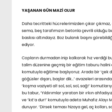
YAŞANAN GÜN MAZİ OLUR
Daha tecritteki hücrelerimizden çıkar çıkmaz,
sema, beş tarafımızın betonla çevrili olduğu b
baskısı altındayız. Boz bulanık başını görebil
ediyor.
Copların durmadan inip kalkarak hız verdiği b
talim düzenine geçmiş bir eğitim taburu halini a
komutuyla eğitime başlıyoruz. Arada bir ‘çek dizle
göğüsler dışarı, başlar dik…’ avazeleri arasında
‘koşma vaziyeti al! sol, sol, sol, sağ!’ komutl
bu tabur, ‘Yıldırımlar yaratan bir ırkın ahfadıyı
ve ‘kıt’a dur!’ komutuyla adeta Muhafız Alayı
duruyor. ‘Dirsek teması hizaya gel, aç kolları, s