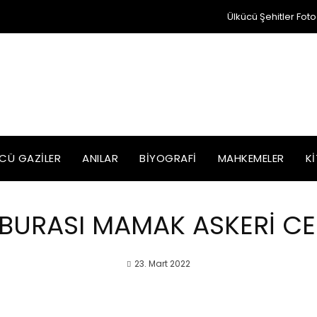
Ülkücü Şehitler Foto
CÜ GAZILER
ANILAR
BIYOGRAFI
MAHKEMELER
K
 BURASI MAMAK ASKERİ CE
23. Mart 2022