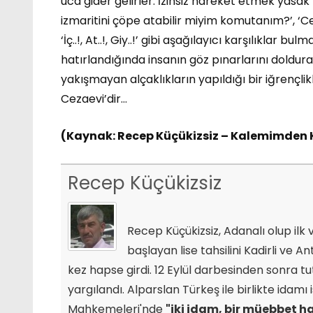
uca gider gelirler. İzinsiz hareket etmek yasak
izmaritini çöpe atabilir miyim komutanım?’, ‘C
‘İç..!, At..!, Giy..!’ gibi aşağılayıcı karşılıkl
hatırlandığında insanın göz pınarlarını doldur
yakışmayan alçaklıkların yapıldığı bir iğrençl
Cezaevi’dir…
(Kaynak: Recep Küçükizsiz – Kalemimden
Recep Küçükizsiz
Recep Küçükizsiz, Adanalı olup il
başlayan lise tahsilini Kadirli ve
kez hapse girdi. 12 Eylül darbesinden sonra t
yargılandı. Alparslan Türkeş ile birlikte idam
Mahkemeleri'nde
"iki idam, bir müebbet h