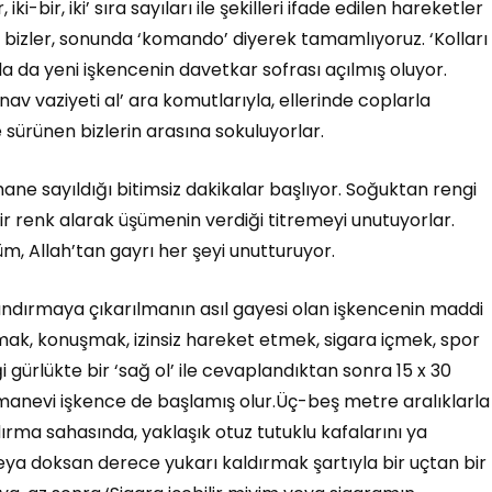
, iki-bir, iki’ sıra sayıları ile şekilleri ifade edilen hareketler
n bizler, sonunda ‘komando’ diyerek tamamlıyoruz. ‘Kolları
a da yeni işkencenin davetkar sofrası açılmış oluyor.
ınav vaziyeti al’ ara komutlarıyla, ellerinde coplarla
sürünen bizlerin arasına sokuluyorlar.
ane sayıldığı bitimsiz dakikalar başlıyor. Soğuktan rengi
ir renk alarak üşümenin verdiği titremeyi unutuyorlar.
üm, Allah’tan gayrı her şeyi unutturuyor.
andırmaya çıkarılmanın asıl gayesi olan işkencenin maddi
kmak, konuşmak, izinsiz hareket etmek, sigara içmek, spor
rlükte bir ‘sağ ol’ ile cevaplandıktan sonra 15 x 30
anevi işkence de başlamış olur.Üç-beş metre aralıklarla
ırma sahasında, yaklaşık otuz tutuklu kafalarını ya
a doksan derece yukarı kaldırmak şartıyla bir uçtan bir