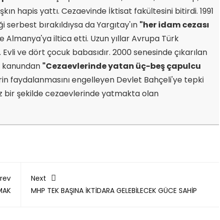
ın hapis yattı. Cezaevinde İktisat fakültesini bitirdi. 1991
i serbest bırakıldıysa da Yargıtay'ın
"her idam cezası
e Almanya'ya iltica etti. Uzun yıllar Avrupa Türk
 Evli ve dört çocuk babasıdır. 2000 senesinde çıkarılan
en kanundan
"Cezaevlerinde yatan üç-beş çapulcu
rin faydalanmasını engelleyen Devlet Bahçeli'ye tepki
ız bir şekilde cezaevlerinde yatmakta olan
rev
Next
MAK
MHP TEK BAŞINA İKTİDARA GELEBİLECEK GÜCE SAHİP