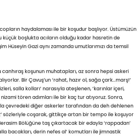
 copların haydalaması ile bir koşudur başlıyor. Üstümüzün
u küçük boşlukta acıların olduğu kadar hasretin de
diğim Hüseyin Gazi aynı zamanda umutlarımızı da temsil
u canhıraş koşunun muhatapları, az sonra hepsi askeri
lıyorlar. Bir Çavuş’un ‘rahat, hazır ol, sağa çark…marş!’
ri, salla kolları’ narasıyla ateşlenen, ‘karınlar içeri,
 nizami tören adımları ile bir kaç tur atıyoruz. Sonra,
arıyla çevredeki diğer askerler tarafından da deh dehlenen
z’ sözleriyle coşarak, gittikçe artan bir tempo ile koşuyor
 Merasim Bölüğüne taş çıkartacak bir edayla ‘rappadan’
alla bacakları, derin nefes al’ komutları ile jimnastik