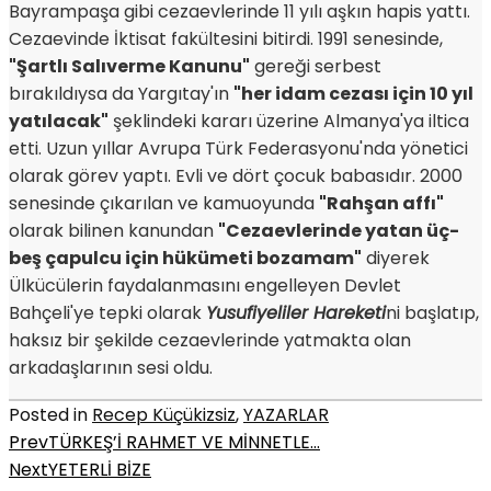
Bayrampaşa gibi cezaevlerinde 11 yılı aşkın hapis yattı.
Cezaevinde İktisat fakültesini bitirdi. 1991 senesinde,
"Şartlı Salıverme Kanunu"
gereği serbest
bırakıldıysa da Yargıtay'ın
"her idam cezası için 10 yıl
yatılacak"
şeklindeki kararı üzerine Almanya'ya iltica
etti. Uzun yıllar Avrupa Türk Federasyonu'nda yönetici
olarak görev yaptı. Evli ve dört çocuk babasıdır. 2000
senesinde çıkarılan ve kamuoyunda
"Rahşan affı"
olarak bilinen kanundan
"Cezaevlerinde yatan üç-
beş çapulcu için hükümeti bozamam"
diyerek
Ülkücülerin faydalanmasını engelleyen Devlet
Bahçeli'ye tepki olarak
Yusufiyeliler Hareketi
ni başlatıp,
haksız bir şekilde cezaevlerinde yatmakta olan
arkadaşlarının sesi oldu.
Posted in
Recep Küçükizsiz
,
YAZARLAR
Prev
TÜRKEŞ’İ RAHMET VE MİNNETLE…
Next
YETERLİ BİZE