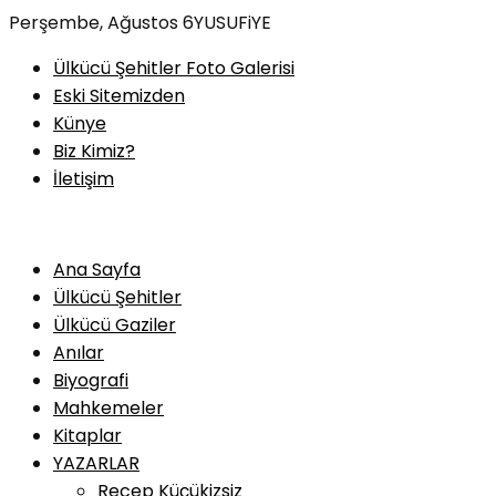
Skip
Perşembe, Ağustos 6
YUSUFiYE
to
Ülkücü Şehitler Foto Galerisi
content
Eski Sitemizden
Künye
Biz Kimiz?
İletişim
Ana Sayfa
Ülkücü Şehitler
Ülkücü Gaziler
Anılar
Biyografi
Mahkemeler
Kitaplar
YAZARLAR
Recep Küçükizsiz