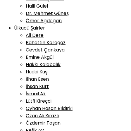
Halil Gülel
Dr. Mehmet Güneş
Ömer Ağdoğan
Ülkücü Şairler
Ali Dere
Bahattin Karagöz
Cevdet Çankaya
Emine Akgül
Hakkı Kalabalık
Hüdai Kuş
İlhan Esen
İhsan Kurt
İsmail Ak
Lütfi Kireçci
Oyhan Hasan Bıldırki
Ozan Ali Kirazlı
Özdemir Taşan
Refik Ay