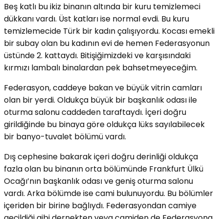
Beş katlı bu ikiz binanın altında bir kuru temizlemeci
dükkanı vardı. Üst katları ise normal evdi. Bu kuru
temizlemecide Türk bir kadın çalışıyordu. Kocası emekli
bir subay olan bu kadının evi de hemen Federasyonun
üstünde 2. kattaydı. Bitişiğimizdeki ve karşısındaki
kırmızı lambalı binalardan pek bahsetmeyeceğim.
Federasyon, caddeye bakan ve büyük vitrin camları
olan bir yerdi. Oldukça büyük bir başkanlık odası ile
oturma salonu caddeden taraftaydı. İçeri doğru
girildiğinde bu binaya göre oldukça lüks sayılabilecek
bir banyo-tuvalet bölümü vardı.
Dış cephesine bakarak içeri doğru derinliği oldukça
fazla olan bu binanın orta bölümünde Frankfurt Ülkü
Ocağı’nın başkanlık odası ve geniş oturma salonu
vardı. Arka bölümde ise cami bulunuyordu. Bu bölümler
içeriden bir birine bağlıydı. Federasyondan camiye
geçildiği gibi dernekten veya camiden de Federasyona