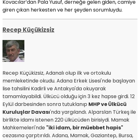
Kovacılar’dan Pala Yusuf, derneğe gelen giden, camiye
giren çıkan herkesten ve her şeyden sorumluydu.
Recep Küçükizsiz
Recep Küçükizsiz, Adanalı olup ilk ve ortokulu
memleketinde okudu. Adana Erkek Lisesi'nde başlayan
lise tahsilini Kadirli ve Antakya'da okuyarak
tamamlayabildi. Ülkücü olduğu için 3 kez hapse girdi. 12
Eylül darbesinden sonra tutuklanıp
MHP ve Ülkücü
Kuruluşlar Davası
'nda yargılandı. Alparslan Türkeş ile
birlikte idamı istenen 220 ülkücüden birisiydi. Mamak
Mahkemeleri'nde
"iki idam, bir müebbet hapis"
cezasına çarptırıldı. Adana, Mamak, Gaziantep, Bursa,