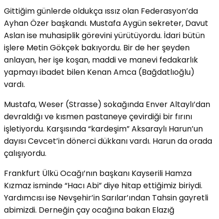
Gittiğim günlerde oldukça ıssız olan Federasyon’da
Ayhan Özer başkandı. Mustafa Aygün sekreter, Davut
Aslan ise muhasiplik görevini yürütüyordu. İdari bütün
işlere Metin Gökçek bakıyordu. Bir de her şeyden
anlayan, her işe koşan, maddi ve manevi fedakarlık
yapmayı ibadet bilen Kenan Amca (Bağdatlıoğlu)
vardı.
Mustafa, Weser (Strasse) sokağında Enver Altaylı’dan
devraldığı ve kısmen pastaneye çevirdiği bir fırını
işletiyordu. Karşısında “kardeşim” Aksaraylı Harun’un
dayısı Cevcet’in dönerci dükkanı vardı. Harun da orada
çalışıyordu.
Frankfurt Ülkü Ocağı’nın başkanı Kayserili Hamza
Kızmaz isminde “Hacı Abi” diye hitap ettiğimiz biriydi.
Yardımcısı ise Nevşehir’in Sarılar’ından Tahsin gayretli
abimizdi. Derneğin çay ocağına bakan Elazığ