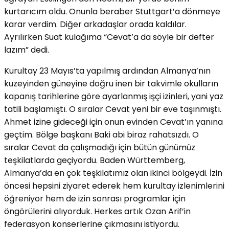
kurtarıcım oldu. Onunla beraber Stuttgart’a dönmeye
karar verdim. Diğer arkadaşlar orada kaldılar.
Ayrılırken Suat kulağıma “Cevat’a da söyle bir defter
lazım” dedi.
Kurultay 23 Mayıs’ta yapılmış ardından Almanya’nın
kuzeyinden güneyine doğru inen bir takvimle okulların
kapanış tarihlerine göre ayarlanmış işçi izinleri, yani yaz
tatili başlamıştı. O sıralar Cevat yeni bir eve taşınmıştı.
Ahmet izine gideceği için onun evinden Cevat’ın yanına
geçtim. Bölge başkanı Baki abi biraz rahatsızdı. O
sıralar Cevat da çalışmadığı için bütün günümüz
teşkilatlarda geçiyordu. Baden Württemberg,
Almanya’da en çok teşkilatımız olan ikinci bölgeydi. İzin
öncesi hepsini ziyaret ederek hem kurultay izlenimlerini
öğreniyor hem de izin sonrası programlar için
öngörülerini alıyorduk. Herkes artık Ozan Arif’in
federasyon konserlerine çıkmasını istiyordu.