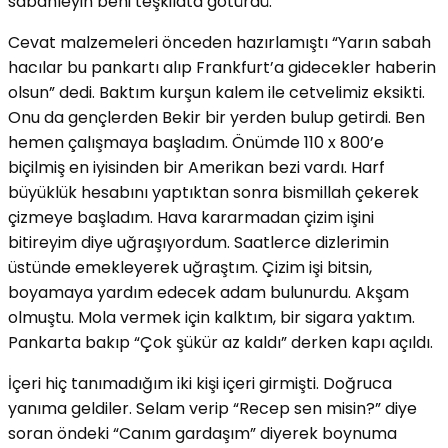
sabahleyin beni teşkilata götürdü.
Cevat malzemeleri önceden hazırlamıştı “Yarın sabah
hacılar bu pankartı alıp Frankfurt’a gidecekler haberin
olsun” dedi. Baktım kurşun kalem ile cetvelimiz eksikti.
Onu da gençlerden Bekir bir yerden bulup getirdi. Ben
hemen çalışmaya başladım. Önümde 110 x 800’e
biçilmiş en iyisinden bir Amerikan bezi vardı. Harf
büyüklük hesabını yaptıktan sonra bismillah çekerek
çizmeye başladım. Hava kararmadan çizim işini
bitireyim diye uğraşıyordum. Saatlerce dizlerimin
üstünde emekleyerek uğraştım. Çizim işi bitsin,
boyamaya yardım edecek adam bulunurdu. Akşam
olmuştu. Mola vermek için kalktım, bir sigara yaktım.
Pankarta bakıp “Çok şükür az kaldı” derken kapı açıldı.
İçeri hiç tanımadığım iki kişi içeri girmişti. Doğruca
yanıma geldiler. Selam verip “Recep sen misin?” diye
soran öndeki “Canım gardaşım” diyerek boynuma