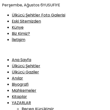
Skip
Perşembe, Ağustos 6
YUSUFiYE
to
Ülkücü Şehitler Foto Galerisi
content
Eski Sitemizden
Künye
Biz Kimiz?
İletişim
Ana Sayfa
Ülkücü Şehitler
Ülkücü Gaziler
Anılar
Biyografi
Mahkemeler
Kitaplar
YAZARLAR
Recep Küçükizsiz