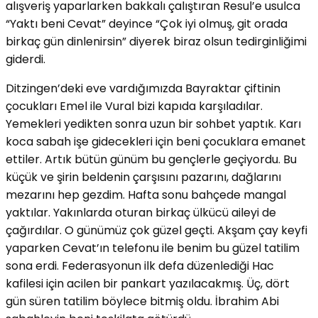
alışveriş yaparlarken bakkalı çalıştıran Resul’e usulca
“Yaktı beni Cevat” deyince “Çok iyi olmuş, git orada
birkaç gün dinlenirsin” diyerek biraz olsun tedirginliğimi
giderdi.
Ditzingen’deki eve vardığımızda Bayraktar çiftinin
çocukları Emel ile Vural bizi kapıda karşıladılar.
Yemekleri yedikten sonra uzun bir sohbet yaptık. Karı
koca sabah işe gidecekleri için beni çocuklara emanet
ettiler. Artık bütün günüm bu gençlerle geçiyordu. Bu
küçük ve şirin beldenin çarşısını pazarını, dağlarını
mezarını hep gezdim. Hafta sonu bahçede mangal
yaktılar. Yakınlarda oturan birkaç ülkücü aileyi de
çağırdılar. O günümüz çok güzel geçti. Akşam çay keyfi
yaparken Cevat’ın telefonu ile benim bu güzel tatilim
sona erdi. Federasyonun ilk defa düzenlediği Hac
kafilesi için acilen bir pankart yazılacakmış. Üç, dört
gün süren tatilim böylece bitmiş oldu. İbrahim Abi