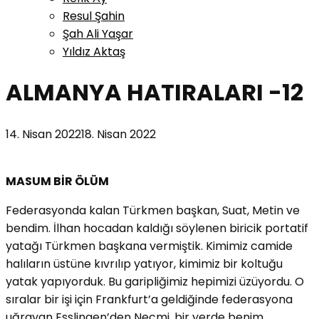
Resul Şahin
Şah Ali Yaşar
Yıldız Aktaş
ALMANYA HATIRALARI -12
14. Nisan 2022
18. Nisan 2022
MASUM BİR ÖLÜM
Federasyonda kalan Türkmen başkan, Suat, Metin ve
bendim. İlhan hocadan kaldığı söylenen biricik portatif
yatağı Türkmen başkana vermiştik. Kimimiz camide
halıların üstüne kıvrılıp yatıyor, kimimiz bir koltuğu
yatak yapıyorduk. Bu garipliğimiz hepimizi üzüyordu. O
sıralar bir işi için Frankfurt’a geldiğinde federasyona
uğrayan Esslingen’den Necmi, bir yerde benim