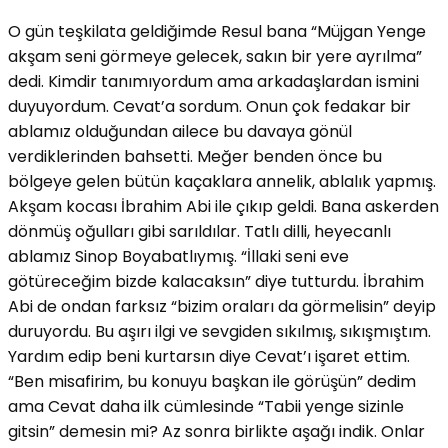
O gün teşkilata geldiğimde Resul bana “Müjgan Yenge
akşam seni görmeye gelecek, sakın bir yere ayrılma”
dedi. Kimdir tanımıyordum ama arkadaşlardan ismini
duyuyordum. Cevat’a sordum. Onun çok fedakar bir
ablamız olduğundan ailece bu davaya gönül
verdiklerinden bahsetti. Meğer benden önce bu
bölgeye gelen bütün kaçaklara annelik, ablalık yapmış.
Akşam kocası İbrahim Abi ile çıkıp geldi. Bana askerden
dönmüş oğulları gibi sarıldılar. Tatlı dilli, heyecanlı
ablamız Sinop Boyabatlıymış. “İllaki seni eve
götüreceğim bizde kalacaksın” diye tutturdu. İbrahim
Abi de ondan farksız “bizim oraları da görmelisin” deyip
duruyordu. Bu aşırı ilgi ve sevgiden sıkılmış, sıkışmıştım.
Yardım edip beni kurtarsın diye Cevat’ı işaret ettim.
“Ben misafirim, bu konuyu başkan ile görüşün” dedim
ama Cevat daha ilk cümlesinde “Tabii yenge sizinle
gitsin” demesin mi? Az sonra birlikte aşağı indik. Onlar