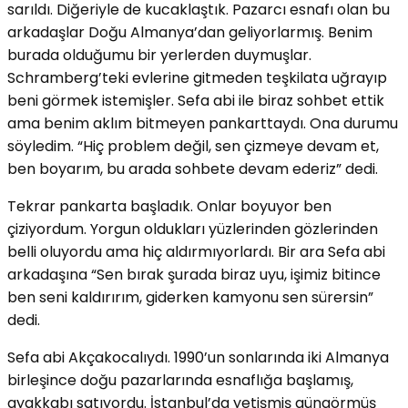
sarıldı. Diğeriyle de kucaklaştık. Pazarcı esnafı olan bu
arkadaşlar Doğu Almanya’dan geliyorlarmış. Benim
burada olduğumu bir yerlerden duymuşlar.
Schramberg’teki evlerine gitmeden teşkilata uğrayıp
beni görmek istemişler. Sefa abi ile biraz sohbet ettik
ama benim aklım bitmeyen pankarttaydı. Ona durumu
söyledim. “Hiç problem değil, sen çizmeye devam et,
ben boyarım, bu arada sohbete devam ederiz” dedi.
Tekrar pankarta başladık. Onlar boyuyor ben
çiziyordum. Yorgun oldukları yüzlerinden gözlerinden
belli oluyordu ama hiç aldırmıyorlardı. Bir ara Sefa abi
arkadaşına “Sen bırak şurada biraz uyu, işimiz bitince
ben seni kaldırırım, giderken kamyonu sen sürersin”
dedi.
Sefa abi Akçakocalıydı. 1990’un sonlarında iki Almanya
birleşince doğu pazarlarında esnaflığa başlamış,
ayakkabı satıyordu. İstanbul’da yetişmiş güngörmüş