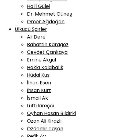
Halil Gülel
Dr. Mehmet Güneş
Ömer Ağdoğan
Ülkücü Şairler
Ali Dere
Bahattin Karagöz
Cevdet Çankaya
Emine Akgül
Hakkı Kalabalık
Hüdai Kuş
İlhan Esen
İhsan Kurt
İsmail Ak
Lütfi Kireçci
Oyhan Hasan Bıldırki
Ozan Ali Kirazlı
Özdemir Taşan
Refik Ay