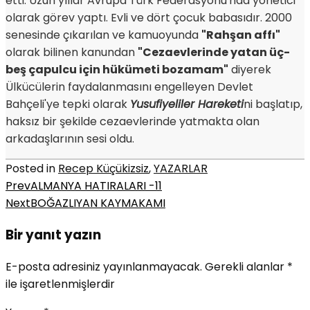
etti. Uzun yıllar Avrupa Türk Federasyonu'nda yönetici
olarak görev yaptı. Evli ve dört çocuk babasıdır. 2000
senesinde çıkarılan ve kamuoyunda
"Rahşan affı"
olarak bilinen kanundan
"Cezaevlerinde yatan üç-
beş çapulcu için hükümeti bozamam"
diyerek
Ülkücülerin faydalanmasını engelleyen Devlet
Bahçeli'ye tepki olarak
Yusufiyeliler Hareketi
ni başlatıp,
haksız bir şekilde cezaevlerinde yatmakta olan
arkadaşlarının sesi oldu.
Posted in
Recep Küçükizsiz
,
YAZARLAR
Prev
ALMANYA HATIRALARI -11
Next
BOĞAZLIYAN KAYMAKAMI
Bir yanıt yazın
E-posta adresiniz yayınlanmayacak.
Gerekli alanlar
*
ile işaretlenmişlerdir