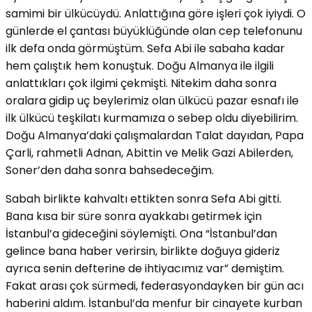
samimi bir ülkücüydü. Anlattığına göre işleri çok iyiydi. O
günlerde el çantası büyüklüğünde olan cep telefonunu
ilk defa onda görmüştüm. Sefa Abi ile sabaha kadar
hem çalıştık hem konuştuk. Doğu Almanya ile ilgili
anlattıkları çok ilgimi çekmişti. Nitekim daha sonra
oralara gidip uç beylerimiz olan ülkücü pazar esnafı ile
ilk ülkücü teşkilatı kurmamıza o sebep oldu diyebilirim.
Doğu Almanya’daki çalışmalardan Talat dayıdan, Papa
Çarli, rahmetli Adnan, Abittin ve Melik Gazi Abilerden,
Soner’den daha sonra bahsedeceğim.
Sabah birlikte kahvaltı ettikten sonra Sefa Abi gitti.
Bana kısa bir süre sonra ayakkabı getirmek için
İstanbul’a gideceğini söylemişti. Ona “İstanbul’dan
gelince bana haber verirsin, birlikte doğuya gideriz
ayrıca senin defterine de ihtiyacımız var” demiştim.
Fakat arası çok sürmedi, federasyondayken bir gün acı
haberini aldım. İstanbul’da menfur bir cinayete kurban