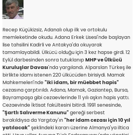
Recep Küçükizsiz, Adanalı olup ilk ve ortokulu
memleketinde okudu. Adana Erkek Lisesi'nde başlayan
lise tahsilini Kadirli ve Antakya'da okuyarak
tamamlayabildi. Ülkücü olduğu için 3 kez hapse girdi. 12
Eylül darbesinden sonra tutuklanıp
MHP ve Ülkücü
Kuruluşlar Davası
'nda yargılandı. Alparslan Türkeş ile
birlikte idamı istenen 220 ülkücüden birisiydi. Mamak
Mahkemeleri'nde
"iki idam, bir müebbet hapis"
cezasına çarptırıldı. Adana, Mamak, Gaziantep, Bursa,
Bayrampaşa gibi cezaevlerinde 11 yılı aşkın hapis yattı.
Cezaevinde İktisat fakültesini bitirdi. 1991 senesinde,
"Şartlı Salıverme Kanunu"
gereği serbest
bırakıldıysa da Yargıtay'ın
"her idam cezası için 10 yıl
yatılacak"
şeklindeki kararı üzerine Almanya'ya iltica