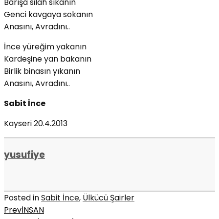
Barışa silah sıkanın
Genci kavgaya sokanın
Anasını, Avradını..
İnce yüreğim yakanın
Kardeşine yan bakanın
Birlik binasın yıkanın
Anasını, Avradını..
Sabit İnce
Kayseri 20.4.2013
yusufiye
Posted in
Sabit İnce
,
Ülkücü Şairler
Prev
İNSAN