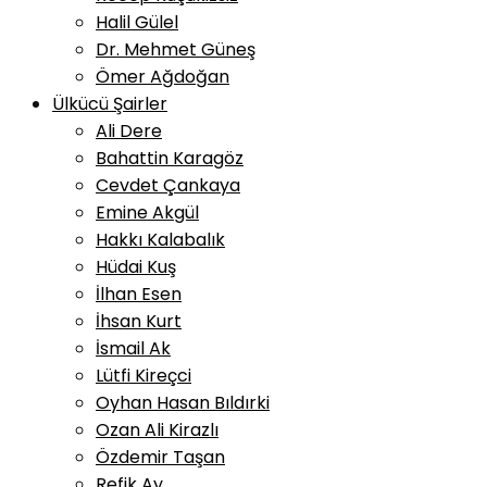
Halil Gülel
Dr. Mehmet Güneş
Ömer Ağdoğan
Ülkücü Şairler
Ali Dere
Bahattin Karagöz
Cevdet Çankaya
Emine Akgül
Hakkı Kalabalık
Hüdai Kuş
İlhan Esen
İhsan Kurt
İsmail Ak
Lütfi Kireçci
Oyhan Hasan Bıldırki
Ozan Ali Kirazlı
Özdemir Taşan
Refik Ay