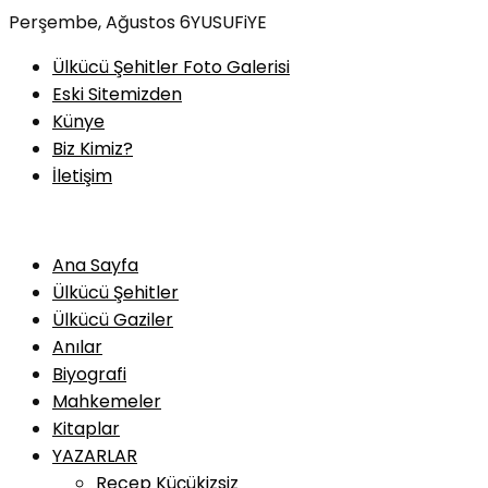
Skip
Perşembe, Ağustos 6
YUSUFiYE
to
Ülkücü Şehitler Foto Galerisi
content
Eski Sitemizden
Künye
Biz Kimiz?
İletişim
Ana Sayfa
Ülkücü Şehitler
Ülkücü Gaziler
Anılar
Biyografi
Mahkemeler
Kitaplar
YAZARLAR
Recep Küçükizsiz