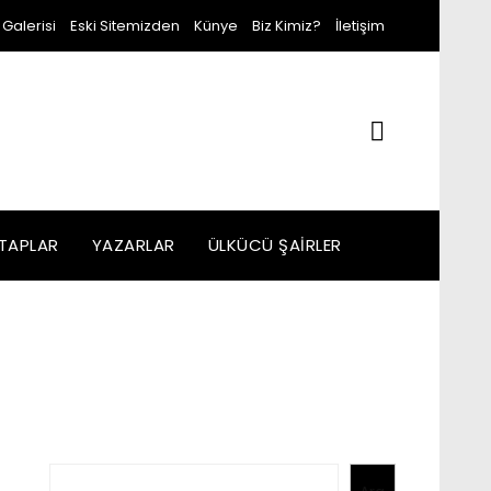
 Galerisi
Eski Sitemizden
Künye
Biz Kimiz?
İletişim
ITAPLAR
YAZARLAR
ÜLKÜCÜ ŞAIRLER
Ara