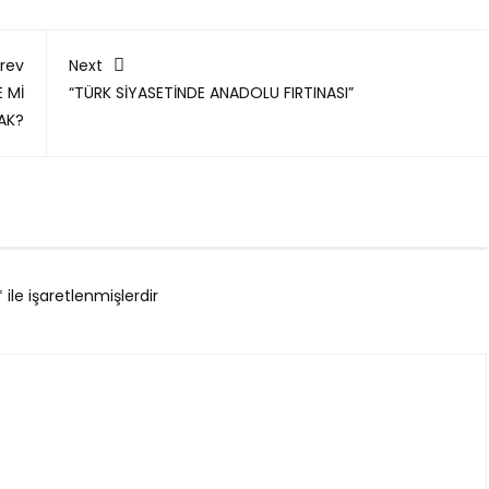
rev
Next
 Mİ
“TÜRK SİYASETİNDE ANADOLU FIRTINASI”
AK?
*
ile işaretlenmişlerdir