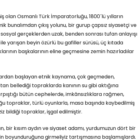
miş olan Osmanlı Türk İmparatorluğu, 1800´lü yılların
k bunalımdan çıkış yolunu, bir gurup çapsız siyasetçi ve
ve sosyal gerçeklerden uzak, benden sonrası tufan anlayışı
ile yarışan beyin özürlü bu gafiller sürüsü, üç kıtada
rının başkalarının eline geçmesine zemin hazırladılar
anlardan başlayan etnik kaynama, çok geçmeden,
tan bellediği topraklarda kanının su gibi aktığına
ştığı bütün cephelerde, imkânsızlıklara rağmen,
u topraklar, türlü oyunlarla, masa başında kaybedilmiş
bildiği topraklar, işgal edilmiştir.
n, bir kısım aydın ve siyaset adamı, yurdumuzun dört bir
etin boyunduruğuna girmeliyiz tartışmasına başlamışlardı.