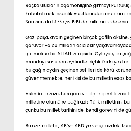
Başka ulusların egemenliğine girmeyi kurtuluş 
kabul etmek insanlık vasıflarından mahrum, misk
Samsun´da 19 Mayıs 1919´da milli mücadelenin m
Gazi paşa, aydın geçinen birçok gafilin aksine, 
görüyor ve bu milletin asla esir yaşayamayacağ
görmekse bir ALLAH vergisidir. Öyleyse, bu çağ
mandayı savunan aydını ile hiçbir farkı yokt
bu çağın aydın geçinen sefilleri de körü körüne
güvenmemekte, her ikisi de bu milletin esas ka
Aslında tevazu, hoş görü ve diğergamlık vasıfla
milletine ölümüne bağlı aziz Türk milletinin, bu 
çünkü bu millet tarihini de, kendi görevini de 
Bu aziz milletin, AB’ye ABD’ye ve içimizdeki kan