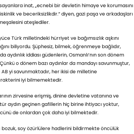
sayanlara inat, „ecnebi bir devletin himaye ve korumasını
inlik ve beceriksizlikdir.” diyen, gazi paşa ve arkadaşları
eşalesini ateşlediler.
yüce Türk milletindeki hürriyet ve bağımsızlık aşkını
ını biliyordu. Şüphesiz, bilmek, öğrenmeye bağlıdır,
da aydınlık iddiası güdenlerin, Osmanlı’nın son dönem
ur. Çünkü o dönem bazı aydınlar da mandayı savunmuştur,
 AB yi savunmaktadır, her ikisi de milletine
rakterini iyi bilmemektedir.
rının zirvesine erişmiş, dinine devletine vatanına ve
tür aydın geçinen gafillerin hiç birine ihtiyacı yoktur,
gücünü de onlardan çok daha iyi bilmektedir.
ı bozuk, soy özürlülere hadlerini bildirmekte öncülük