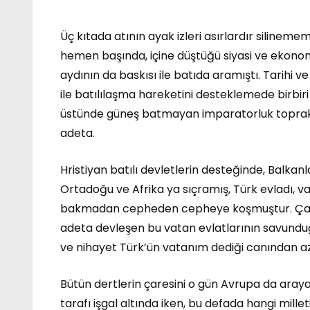
Üç kıtada atının ayak izleri asırlardır silineme
hemen başında, içine düştüğü siyasi ve ekonomi
aydının da baskısı ile batıda aramıştı. Tarihi 
ile batılılaşma hareketini desteklemede birbiri 
üstünde güneş batmayan imparatorluk toprakla
adeta.
Hristiyan batılı devletlerin desteğinde, Balk
Ortadoğu ve Afrika ya sıçramış, Türk evladı, va
bakmadan cepheden cepheye koşmuştur. Çarpı
adeta devleşen bu vatan evlatlarının savunduğ
ve nihayet Türk’ün vatanım dediği canından aziz 
Bütün dertlerin çaresini o gün Avrupa da araya
tarafı işgal altında iken, bu defada hangi mill