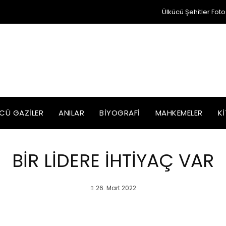
Ülkücü Şehitler Foto
CÜ GAZILER
ANILAR
BIYOGRAFI
MAHKEMELER
K
BİR LİDERE İHTİYAÇ VAR
26. Mart 2022