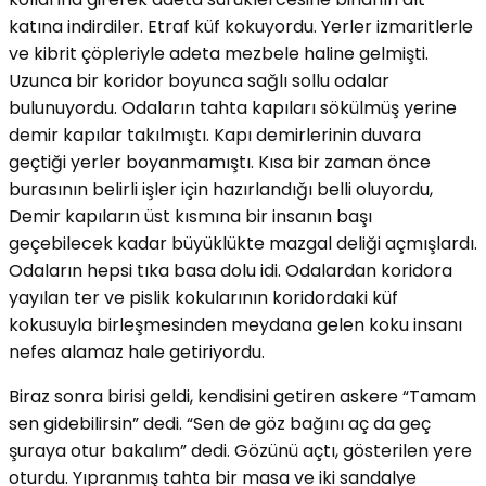
katına indirdiler. Etraf küf kokuyordu. Yerler izmaritlerle
ve kibrit çöpleriyle adeta mezbele haline gelmişti.
Uzunca bir koridor boyunca sağlı sollu odalar
bulunuyordu. Odaların tahta kapıları sökülmüş yerine
demir kapılar takılmıştı. Kapı demirlerinin duvara
geçtiği yerler boyanmamıştı. Kısa bir zaman önce
burasının belirli işler için hazırlandığı belli oluyordu,
Demir kapıların üst kısmına bir insanın başı
geçebilecek kadar büyüklükte mazgal deliği açmışlardı.
Odaların hepsi tıka basa dolu idi. Odalardan koridora
yayılan ter ve pislik kokularının koridordaki küf
kokusuyla birleşmesinden meydana gelen koku insanı
nefes alamaz hale getiriyordu.
Biraz sonra birisi geldi, kendisini getiren askere “Tamam
sen gidebilirsin” dedi. “Sen de göz bağını aç da geç
şuraya otur bakalım” dedi. Gözünü açtı, gösterilen yere
oturdu. Yıpranmış tahta bir masa ve iki sandalye