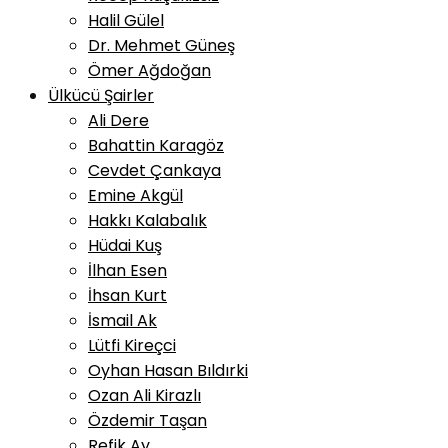
Halil Gülel
Dr. Mehmet Güneş
Ömer Ağdoğan
Ülkücü Şairler
Ali Dere
Bahattin Karagöz
Cevdet Çankaya
Emine Akgül
Hakkı Kalabalık
Hüdai Kuş
İlhan Esen
İhsan Kurt
İsmail Ak
Lütfi Kireçci
Oyhan Hasan Bıldırki
Ozan Ali Kirazlı
Özdemir Taşan
Refik Ay