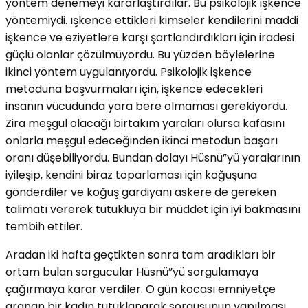
yöntem denemeyi kararlaştırdılar. Bu psikolojik işkence
yöntemiydi. ışkence ettikleri kimseler kendilerini maddi
işkence ve eziyetlere karşı şartlandırdıkları için iradesi
güçlü olanlar çözülmüyordu. Bu yüzden böylelerine
ikinci yöntem uygulanıyordu. Psikolojik işkence
metoduna başvurmaları için, işkence edecekleri
insanın vücudunda yara bere olmaması gerekiyordu.
Zira meşgul olacağı birtakım yaraları olursa kafasını
onlarla meşgul edeceğinden ikinci metodun başarı
oranı düşebiliyordu. Bundan dolayı Hüsnü”yü yaralarının
iyileşip, kendini biraz toparlaması için koğuşuna
gönderdiler ve koğuş gardiyanı askere de gereken
talimatı vererek tutukluya bir müddet için iyi bakmasını
tembih ettiler.
Aradan iki hafta geçtikten sonra tam aradıkları bir
ortam bulan sorgucular Hüsnü”yü sorgulamaya
çağırmaya karar verdiler. O gün kocası emniyetçe
aranan bir kadın tutuklanarak sorgusunun yapılması