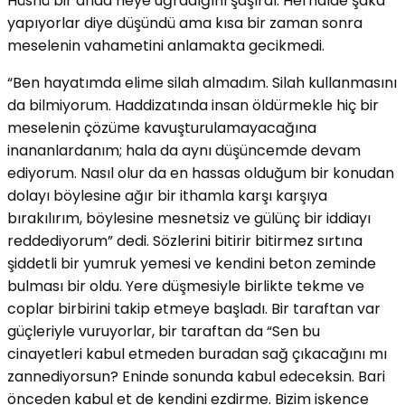
Hüsnü bir anda neye uğradığını şaşırdı. Herhalde şaka
yapıyorlar diye düşündü ama kısa bir zaman sonra
meselenin vahametini anlamakta gecikmedi.
“Ben hayatımda elime silah almadım. Silah kullanmasını
da bilmiyorum. Haddizatında insan öldürmekle hiç bir
meselenin çözüme kavuşturulamayacağına
inananlardanım; hala da aynı düşüncemde devam
ediyorum. Nasıl olur da en hassas olduğum bir konudan
dolayı böylesine ağır bir ithamla karşı karşıya
bırakılırım, böylesine mesnetsiz ve gülünç bir iddiayı
reddediyorum” dedi. Sözlerini bitirir bitirmez sırtına
şiddetli bir yumruk yemesi ve kendini beton zeminde
bulması bir oldu. Yere düşmesiyle birlikte tekme ve
coplar birbirini takip etmeye başladı. Bir taraftan var
güçleriyle vuruyorlar, bir taraftan da “Sen bu
cinayetleri kabul etmeden buradan sağ çıkacağını mı
zannediyorsun? Eninde sonunda kabul edeceksin. Bari
önceden kabul et de kendini ezdirme. Bizim işkence