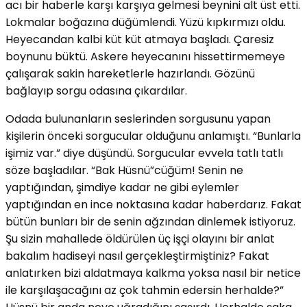
acı bir haberle karşı karşıya gelmesi beynini alt üst etti.
Lokmalar boğazına düğümlendi. Yüzü kıpkırmızı oldu.
Heyecandan kalbi küt küt atmaya başladı. Çaresiz
boynunu büktü. Askere heyecanını hissettirmemeye
çalışarak sakin hareketlerle hazırlandı. Gözünü
bağlayıp sorgu odasına çıkardılar.
Odada bulunanların seslerinden sorgusunu yapan
kişilerin önceki sorgucular olduğunu anlamıştı. “Bunlarla
işimiz var.” diye düşündü. Sorgucular evvela tatlı tatlı
söze başladılar. “Bak Hüsnü”cüğüm! Senin ne
yaptığından, şimdiye kadar ne gibi eylemler
yaptığından en ince noktasına kadar haberdarız. Fakat
bütün bunları bir de senin ağzından dinlemek istiyoruz.
Şu sizin mahallede öldürülen üç işçi olayını bir anlat
bakalım hadiseyi nasıl gerçekleştirmiştiniz? Fakat
anlatırken bizi aldatmaya kalkma yoksa nasıl bir netice
ile karşılaşacağını az çok tahmin edersin herhalde?”