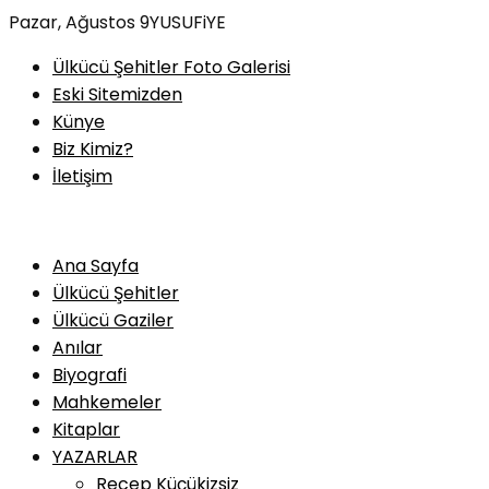
Skip
Pazar, Ağustos 9
YUSUFiYE
to
Ülkücü Şehitler Foto Galerisi
content
Eski Sitemizden
Künye
Biz Kimiz?
İletişim
Ana Sayfa
Ülkücü Şehitler
Ülkücü Gaziler
Anılar
Biyografi
Mahkemeler
Kitaplar
YAZARLAR
Recep Küçükizsiz