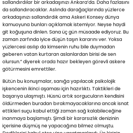
sallandırdılar bir arkadaşınızı Ankara’da. Daha fazlasını
da sallandıracaklar. Aslında darağaçlarında yüzlerce
arkadaşınızı sallandırdık ama Askeri Konsey dünya
kamuoyuna bunları açıklamak istemiyor. Neyse haydi
git koğuşuna dinlen. Sana üç gün müsaade ediyoruz. Bu
zaman zarfında iyice düşün taşın kararını ver. Yoksa
yüzlercesi asılıp da kimsenin ruhu bile duymadan
geberen vatan kurtaran aslanlardan birisi de sen
olursun.” diyerek orada hazır bekleyen görevli askere
götürmesini emrettiler.
Bütün bu konuşmalar, sanığa yapılacak psikolojik
işkencenin ikinci aşaması için hazırlıktı. Taktikleri de
başarıya ulaşmıştı. Hüsnü artık sorgucuların kendisini
öldürmeden buradan bırakmayacaklarına ancak isnat
ettikleri suçu kabul ettiği zaman sağ kalabileceğine
inanmaya başlamıştı. Şimdi bir kararsızlık denizinin
içerisine düşmüş ne yapacağına bilmez olmuştu.