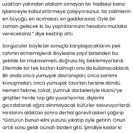
uzaktan yakından alakam olmayan bir hadiseyi bana
işkenceyle kabul ettirmeye çalışıyorsunuz. Siz zalimlerin
en büyüğü, en acımasızı, en gaddarısınız. Öyle bir
zaman gelecek ki, bu yaptıklarınızın hesabını mutlaka
vereceksiniz.” diye kestirip attı.
Sorgucular böyle bir sonuçla karşılaşacaklarını pek
tahmin etmemişlerdi. Böylesine zayıf birisinden bu
şekilde bir mukavemeti, doğrusu hiç beklemiyorlardı.
Ellerinde bir tek kozları kalmıştı onu da kullanacaklardı.
Bir anda onca yumuşak davranışları, onca samimi
konuşmaları, onca yumuşak tavırları tersine döndü.
Hemen tekme, tokat, yumruk darbeleriyle Hüsnü”ye
giriştiler.Yerde top gibi yuvarlıyorlar, dişlerini
gıcırdatarak ağza alınmayacak küfürler savuruyorlardı.
Hırslarını aldıktan sonra derhal görevli askeri çağırıp
“Götürün bunun elini yüzünü yıkatıp öyle getirin. Onun
artık sonu geldi. Günah bizden gitti. Şimdiye kadar ki