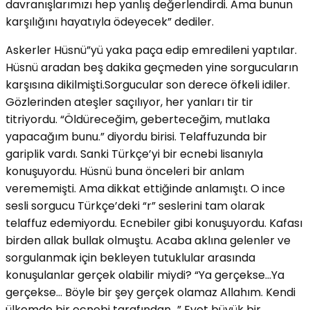
davranışlarımızı hep yanlış değerlendirdi. Ama bunun
karşılığını hayatıyla ödeyecek” dediler.
Askerler Hüsnü”yü yaka paça edip emredileni yaptılar.
Hüsnü aradan beş dakika geçmeden yine sorgucuların
karşısına dikilmişti.Sorgucular son derece öfkeli idiler.
Gözlerinden ateşler saçılıyor, her yanları tir tir
titriyordu. “Öldüreceğim, geberteceğim, mutlaka
yapacağım bunu.” diyordu birisi. Telaffuzunda bir
gariplik vardı. Sanki Türkçe’yi bir ecnebi lisanıyla
konuşuyordu. Hüsnü buna önceleri bir anlam
verememişti. Ama dikkat ettiğinde anlamıştı. O ince
sesli sorgucu Türkçe’deki “r” seslerini tam olarak
telaffuz edemiyordu. Ecnebiler gibi konuşuyordu. Kafası
birden allak bullak olmuştu. Acaba aklına gelenler ve
sorgulanmak için bekleyen tutuklular arasında
konuşulanlar gerçek olabilir miydi? “Ya gerçekse…Ya
gerçekse… Böyle bir şey gerçek olamaz Allahım. Kendi
ülkemde bir ecnebi tarafından…” Evet büyük bir