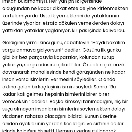
imkan bulamamıştı. Her yan pislik içerisinde
olduğundan ne kadar dikkat etse de yine kirlenmekten
kurtulamıyordu. Üstelik yemeklerini de yataklarının
üzerinde yiyorlar, etrafa dökülen yemeklerden dolayı
yattıkları yataklar yağlanıyor, kir pas içinde kalıyordu.
Geldiğinin yirmi ikinci günü, sabahleyin “Haydi bakalım
sorgulanmaya gidiyorsun!” dediler. Gözünü ilk günkü
gibi bir bez parçasıyla kapattılar, kolundan tutup
yukarıya, sorgu odasına çıkarttılar. Önceleri çok nazik
davranarak mahallesinde kendi görüşünden ne kadar
insan varsa isimlerini vermesini söylediler. O anda
aklına gelen birkaç kişinin ismini söyledi. Sonra “Bu
kadar kafi gelmez hepsinin isimlerini birer birer
vereceksin.” dediler. Başka kimseyi tanımadığını, hiç bir
suçu olmayan insanların isimlerini söylemekten dolayı
vicdanen rahatsız olacağını bildirdi. Bunun üzerine
aniden ayaklarının yerden kesildiğini ve sırtının acılar
içinde kaldığını hissetti. Hemen üzerine çullanarak