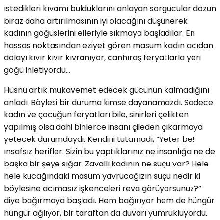
ıstedikleri kıvamı bulduklarını anlayan sorgucular dozun
biraz daha artırılmasının iyi olacağını düşünerek
kadının göğüslerini elleriyle sıkmaya başladılar. En
hassas noktasından eziyet gören masum kadın acıdan
dolayı kıvır kıvır kıvranıyor, canhıraş feryatlarla yeri
göğü inletiyordu…
Hüsnü artık mukavemet edecek gücünün kalmadığını
anladı. Böylesi bir duruma kimse dayanamazdı. Sadece
kadın ve çocuğun feryatları bile, sinirleri çelikten
yapılmış olsa dahi binlerce insanı çileden çıkarmaya
yetecek durumdaydı. Kendini tutamadı, “Yeter be!
ınsafsız herifler. Sizin bu yaptıklarınız ne insanlığa ne de
başka bir şeye sığar. Zavallı kadının ne suçu var? Hele
hele kucağındaki masum yavrucağızın suçu nedir ki
böylesine acımasız işkenceleri reva görüyorsunuz?”
diye bağırmaya başladı. Hem bağırıyor hem de hüngür
hüngür ağlıyor, bir taraftan da duvarı yumrukluyordu.