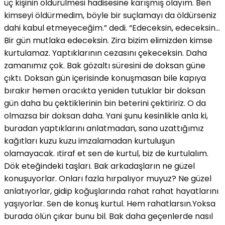
üç kişinin öldürülmesi hadisesine karışmış olayım. Ben
kimseyi öldürmedim, böyle bir suçlamayı da öldürseniz
dahi kabul etmeyeceğim.” dedi. “Edeceksin, edeceksin…
Bir gün mutlaka edeceksin. Zira bizim elimizden kimse
kurtulamaz. Yaptıklarının cezasını çekeceksin. Daha
zamanımız çok. Bak gözaltı süresini de doksan güne
çıktı. Doksan gün içerisinde konuşmasan bile kapıya
bırakır hemen oracıkta yeniden tutuklar bir doksan
gün daha bu çektiklerinin bin beterini çektiririz. O da
olmazsa bir doksan daha. Yani şunu kesinlikle anla ki,
buradan yaptıklarını anlatmadan, sana uzattığımız
kağıtları kuzu kuzu imzalamadan kurtuluşun
olamayacak. ıtiraf et sen de kurtul, biz de kurtulalım.
Dök eteğindeki taşları. Bak arkadaşların ne güzel
konuşuyorlar. Onları fazla hırpalıyor muyuz? Ne güzel
anlatıyorlar, gidip koğuşlarında rahat rahat hayatlarını
yaşıyorlar. Sen de konuş kurtul. Hem rahatlarsın.Yoksa
burada ölün çıkar bunu bil. Bak daha geçenlerde nasıl