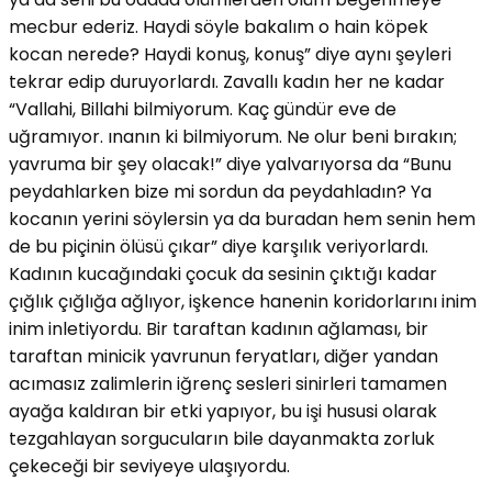
mecbur ederiz. Haydi söyle bakalım o hain köpek
kocan nerede? Haydi konuş, konuş” diye aynı şeyleri
tekrar edip duruyorlardı. Zavallı kadın her ne kadar
“Vallahi, Billahi bilmiyorum. Kaç gündür eve de
uğramıyor. ınanın ki bilmiyorum. Ne olur beni bırakın;
yavruma bir şey olacak!” diye yalvarıyorsa da “Bunu
peydahlarken bize mi sordun da peydahladın? Ya
kocanın yerini söylersin ya da buradan hem senin hem
de bu piçinin ölüsü çıkar” diye karşılık veriyorlardı.
Kadının kucağındaki çocuk da sesinin çıktığı kadar
çığlık çığlığa ağlıyor, işkence hanenin koridorlarını inim
inim inletiyordu. Bir taraftan kadının ağlaması, bir
taraftan minicik yavrunun feryatları, diğer yandan
acımasız zalimlerin iğrenç sesleri sinirleri tamamen
ayağa kaldıran bir etki yapıyor, bu işi hususi olarak
tezgahlayan sorgucuların bile dayanmakta zorluk
çekeceği bir seviyeye ulaşıyordu.