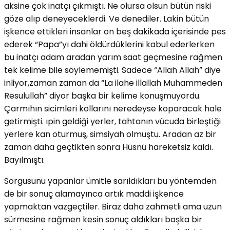
aksine çok inatçı çıkmıştı. Ne olursa olsun bütün riski
göze alıp deneyeceklerdi. Ve denediler. Lakin bütün
işkence ettikleri insanlar on beş dakikada içerisinde pes
ederek “Papa”yı dahi öldürdüklerini kabul ederlerken
bu inatçı adam aradan yarım saat geçmesine rağmen
tek kelime bile söylememişti. Sadece “Allah Allah” diye
inliyor,zaman zaman da “La ilahe illallah Muhammeden
Resulullah” diyor başka bir kelime konuşmuyordu.
Çarmıhın sicimleri kollarını neredeyse koparacak hale
getirmişti. ıpin geldiği yerler, tahtanın vücuda birleştiği
yerlere kan oturmuş, simsiyah olmuştu. Aradan az bir
zaman daha geçtikten sonra Hüsnü hareketsiz kaldı.
Bayılmıştı.
Sorgusunu yapanlar ümitle sarıldıkları bu yöntemden
de bir sonuç alamayınca artık maddi işkence
yapmaktan vazgeçtiler. Biraz daha zahmetli ama uzun
sürmesine rağmen kesin sonuç aldıkları başka bir