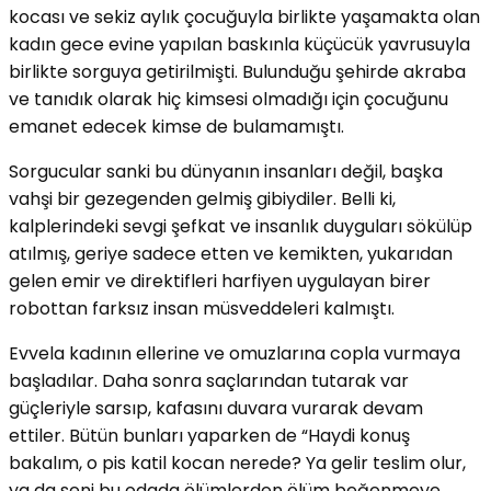
kocası ve sekiz aylık çocuğuyla birlikte yaşamakta olan
kadın gece evine yapılan baskınla küçücük yavrusuyla
birlikte sorguya getirilmişti. Bulunduğu şehirde akraba
ve tanıdık olarak hiç kimsesi olmadığı için çocuğunu
emanet edecek kimse de bulamamıştı.
Sorgucular sanki bu dünyanın insanları değil, başka
vahşi bir gezegenden gelmiş gibiydiler. Belli ki,
kalplerindeki sevgi şefkat ve insanlık duyguları sökülüp
atılmış, geriye sadece etten ve kemikten, yukarıdan
gelen emir ve direktifleri harfiyen uygulayan birer
robottan farksız insan müsveddeleri kalmıştı.
Evvela kadının ellerine ve omuzlarına copla vurmaya
başladılar. Daha sonra saçlarından tutarak var
güçleriyle sarsıp, kafasını duvara vurarak devam
ettiler. Bütün bunları yaparken de “Haydi konuş
bakalım, o pis katil kocan nerede? Ya gelir teslim olur,
ya da seni bu odada ölümlerden ölüm beğenmeye