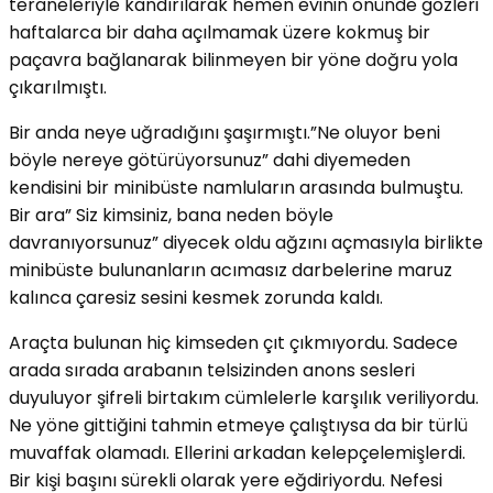
teraneleriyle kandırılarak hemen evinin önünde gözleri
haftalarca bir daha açılmamak üzere kokmuş bir
paçavra bağlanarak bilinmeyen bir yöne doğru yola
çıkarılmıştı.
Bir anda neye uğradığını şaşırmıştı.”Ne oluyor beni
böyle nereye götürüyorsunuz” dahi diyemeden
kendisini bir minibüste namluların arasında bulmuştu.
Bir ara” Siz kimsiniz, bana neden böyle
davranıyorsunuz” diyecek oldu ağzını açmasıyla birlikte
minibüste bulunanların acımasız darbelerine maruz
kalınca çaresiz sesini kesmek zorunda kaldı.
Araçta bulunan hiç kimseden çıt çıkmıyordu. Sadece
arada sırada arabanın telsizinden anons sesleri
duyuluyor şifreli birtakım cümlelerle karşılık veriliyordu.
Ne yöne gittiğini tahmin etmeye çalıştıysa da bir türlü
muvaffak olamadı. Ellerini arkadan kelepçelemişlerdi.
Bir kişi başını sürekli olarak yere eğdiriyordu. Nefesi