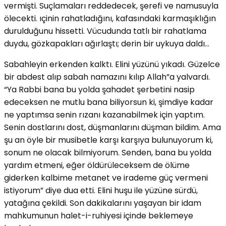
vermişti. Suçlamaları reddedecek, şerefi ve namusuyla
ölecekti. ıçinin rahatladığını, kafasındaki karmaşıklığın
durulduğunu hissetti. Vücudunda tatlı bir rahatlama
duydu, gözkapakları ağırlaştı; derin bir uykuya daldı…
Sabahleyin erkenden kalktı. Elini yüzünü yıkadı. Güzelce
bir abdest alıp sabah namazını kılıp Allah”a yalvardı.
“Ya Rabbi bana bu yolda şahadet şerbetini nasip
edeceksen ne mutlu bana biliyorsun ki, şimdiye kadar
ne yaptımsa senin rızanı kazanabilmek için yaptım.
Senin dostlarını dost, düşmanlarını düşman bildim. Ama
şu an öyle bir musibetle karşı karşıya bulunuyorum ki,
sonum ne olacak bilmiyorum. Senden, bana bu yolda
yardım etmeni, eğer öldürüleceksem de ölüme
giderken kalbime metanet ve irademe güç vermeni
istiyorum” diye dua etti. Elini huşu ile yüzüne sürdü,
yatağına çekildi. Son dakikalarını yaşayan bir idam
mahkumunun halet-i-ruhiyesi içinde beklemeye