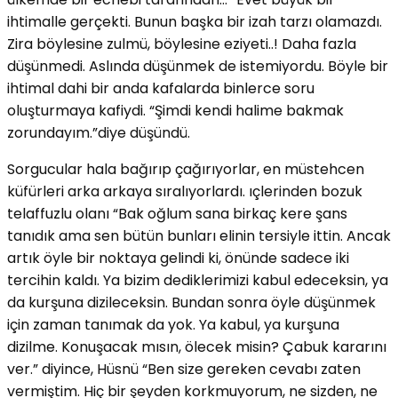
ihtimalle gerçekti. Bunun başka bir izah tarzı olamazdı.
Zira böylesine zulmü, böylesine eziyeti..! Daha fazla
düşünmedi. Aslında düşünmek de istemiyordu. Böyle bir
ihtimal dahi bir anda kafalarda binlerce soru
oluşturmaya kafiydi. “Şimdi kendi halime bakmak
zorundayım.”diye düşündü.
Sorgucular hala bağırıp çağırıyorlar, en müstehcen
küfürleri arka arkaya sıralıyorlardı. ıçlerinden bozuk
telaffuzlu olanı “Bak oğlum sana birkaç kere şans
tanıdık ama sen bütün bunları elinin tersiyle ittin. Ancak
artık öyle bir noktaya gelindi ki, önünde sadece iki
tercihin kaldı. Ya bizim dediklerimizi kabul edeceksin, ya
da kurşuna dizileceksin. Bundan sonra öyle düşünmek
için zaman tanımak da yok. Ya kabul, ya kurşuna
dizilme. Konuşacak mısın, ölecek misin? Çabuk kararını
ver.” diyince, Hüsnü “Ben size gereken cevabı zaten
vermiştim. Hiç bir şeyden korkmuyorum, ne sizden, ne