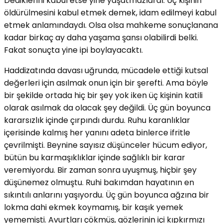
Dediklerini kabul etse yine yaşatmazlardı. Üç kişinin
öldürülmesini kabul etmek demek, idam edilmeyi kabul
etmek anlamındaydı. Olsa olsa mahkeme sonuçlanana
kadar birkaç ay daha yaşama şansı olabilirdi belki.
Fakat sonuçta yine ipi boylayacaktı.
Haddizatında davası uğrunda, mücadele ettiği kutsal
değerleri için asılmak onun için bir şerefti. Ama böyle
bir şekilde ortada hiç bir şey yok iken üç kişinin katili
olarak asılmak da olacak şey değildi. Üç gün boyunca
kararsızlık içinde çırpındı durdu. Ruhu karanlıklar
içerisinde kalmış her yanını adeta binlerce ifritle
çevrilmişti. Beynine sayısız düşünceler hücum ediyor,
bütün bu karmaşıklıklar içinde sağlıklı bir karar
veremiyordu. Bir zaman sonra uyuşmuş, hiçbir şey
düşünemez olmuştu. Ruhi bakımdan hayatının en
sıkıntılı anlarını yaşıyordu. Üç gün boyunca ağzına bir
lokma dahi ekmek koymamış, bir kaşık yemek
yememişti. Avurtları çökmüş, gözlerinin içi kıpkırmızı