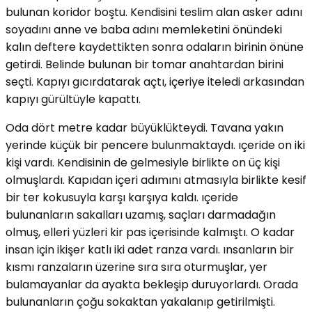
bulunan koridor boştu. Kendisini teslim alan asker adını
soyadını anne ve baba adını memleketini önündeki
kalın deftere kaydettikten sonra odaların birinin önüne
getirdi. Belinde bulunan bir tomar anahtardan birini
seçti. Kapıyı gıcırdatarak açtı, içeriye iteledi arkasından
kapıyı gürültüyle kapattı.
Oda dört metre kadar büyüklükteydi. Tavana yakın
yerinde küçük bir pencere bulunmaktaydı. ıçeride on iki
kişi vardı. Kendisinin de gelmesiyle birlikte on üç kişi
olmuşlardı. Kapıdan içeri adımını atmasıyla birlikte kesif
bir ter kokusuyla karşı karşıya kaldı. ıçeride
bulunanların sakalları uzamış, saçları darmadağın
olmuş, elleri yüzleri kir pas içerisinde kalmıştı. O kadar
insan için ikişer katlı iki adet ranza vardı. ınsanların bir
kısmı ranzaların üzerine sıra sıra oturmuşlar, yer
bulamayanlar da ayakta bekleşip duruyorlardı. Orada
bulunanların çoğu sokaktan yakalanıp getirilmişti.