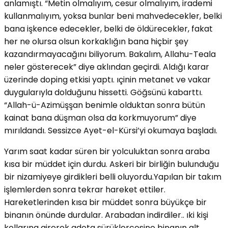
anlamıştı. “Metin olmalıyım, cesur olmalıyım, irademi
kullanmalıyım, yoksa bunlar beni mahvedecekler, belki
bana işkence edecekler, belki de öldürecekler, fakat
her ne olursa olsun korkaklığın bana hiçbir şey
kazandırmayacağını biliyorum. Bakalım, Allahu-Teala
neler gösterecek” diye aklından geçirdi. Aldığı karar
üzerinde doping etkisi yaptı. ıçinin metanet ve vakar
duygularıyla dolduğunu hissetti. Göğsünü kabarttı.
“Allah-ü-Azimüşşan benimle olduktan sonra bütün
kainat bana düşman olsa da korkmuyorum” diye
mırıldandı. Sessizce Ayet-el-Kürsi’yi okumaya başladı.
Yarım saat kadar süren bir yolculuktan sonra araba
kısa bir müddet için durdu. Askeri bir birliğin bulunduğu
bir nizamiyeye girdikleri belli oluyordu.Yapılan bir takım
işlemlerden sonra tekrar hareket ettiler.
Hareketlerinden kısa bir müddet sonra büyükçe bir
binanın önünde durdular. Arabadan indirdiler.. ıki kişi
kollarına girerek adeta sürüklercesine binanın alt