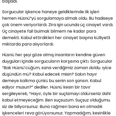
başladı.
Sorgucular işkence haneye geldiklerinde ilk işleri
hemen Hüsnü”yü sorgulamaya almak oldu. Bu hadiseye
çok önem veriyorlardı. Zira işin ucunda üç cinayet vardı.
Üç cinayete fail bulmak bilmem ne kadar para
demekti. Kabul ettirdikleri her cinayet başına külliyetli
miktarda para alıyorlardı.
Hüsnü her şeyi göze almış insanların kendine güven
duyguları içinde sorgucuların karşısına çıktı. Sorgucular
“Bak Hüsnü’cüğüm, sana verdiğimiz zaman doldu. ıyice
düşündün mü? Kabul edecek misin? Sakın hayır
demeye kalkma çünkü bu senin son şansın. Kabul
ediyor musun?” dediler. Hüsnü kesin bir tavır
sergileyerek, “Hayır, öyle bir suçlamayı öldürseniz dahi
kabul etmeyeceğim. Ben suçsuzum. Suçsuz olduğumu
siz de biliyorsunuz. Buna rağmen bana en olmadık
işkenceleri reva görüyorsunuz. Yapmadığım, kesinlikle