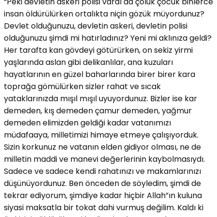
“Peki devletin askeri polisi vardı da çoluk çocuk binlerce
insan öldürülürken ortalıkta niçin gözük müyordunuz?
Devlet olduğunuzu, devletin askeri, devletin polisi
olduğunuzu şimdi mi hatırladınız? Yeni mi aklınıza geldi?
Her tarafta kan gövdeyi götürürken, on sekiz yirmi
yaşlarında aslan gibi delikanlılar, ana kuzuları
hayatlarının en güzel baharlarında birer birer kara
toprağa gömülürken sizler rahat ve sıcak
yataklarınızda mışıl mışıl uyuyordunuz. Bizler ise kar
demeden, kış demeden çamur demeden, yağmur
demeden elimizden geldiği kadar vatanımızı
müdafaaya, milletimizi himaye etmeye çalışıyorduk.
Sizin korkunuz ne vatanın elden gidiyor olması, ne de
milletin maddi ve manevi değerlerinin kaybolmasıydı.
Sadece ve sadece kendi rahatınızı ve makamlarınızı
düşünüyordunuz. Ben önceden de söyledim, şimdi de
tekrar ediyorum, şimdiye kadar hiçbir Allah”ın kuluna
siyasi maksatla bir tokat dahi vurmuş değilim. Kaldı ki