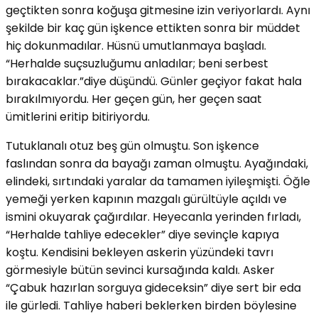
geçtikten sonra koğuşa gitmesine izin veriyorlardı. Aynı
şekilde bir kaç gün işkence ettikten sonra bir müddet
hiç dokunmadılar. Hüsnü umutlanmaya başladı.
“Herhalde suçsuzluğumu anladılar; beni serbest
bırakacaklar.”diye düşündü. Günler geçiyor fakat hala
bırakılmıyordu. Her geçen gün, her geçen saat
ümitlerini eritip bitiriyordu.
Tutuklanalı otuz beş gün olmuştu. Son işkence
faslından sonra da bayağı zaman olmuştu. Ayağındaki,
elindeki, sırtındaki yaralar da tamamen iyileşmişti. Öğle
yemeği yerken kapının mazgalı gürültüyle açıldı ve
ismini okuyarak çağırdılar. Heyecanla yerinden fırladı,
“Herhalde tahliye edecekler” diye sevinçle kapıya
koştu. Kendisini bekleyen askerin yüzündeki tavrı
görmesiyle bütün sevinci kursağında kaldı. Asker
“Çabuk hazırlan sorguya gideceksin” diye sert bir eda
ile gürledi. Tahliye haberi beklerken birden böylesine