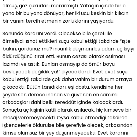
olmuş, göz çukurları morarmıştı. Yatağın içinde bir o
yana bir bu yana dönüyor, her iki ucu keskin bir kılıcın
bir yanını tercih etmenin zorluklarını yaşıyordu.
Sonunda kararını verdi. Ölecekse bile şerefi ile
ölmeliydi. ısnat ettikleri suçu kabul ettiği takdirde “ışte
bakın, gördünüz mü? ınsanlık düşmanı bu adam üç kişiyi
öldürdüğünü itiraf etti. Bunun cezası olarak asılması
lazımdı ve astık. Bunları asmayıp da ömür boyu
besleyecek değildik ya!” diyeceklerdi. Evet evet suçu
kabul ettiği takdirde çok daha vahim bir durum ortaya
çıkacaktı. Bütün tanıdıkları, eşi dostu, kendisine her
şeyde son derece inanan ve güvenen en samimi
arkadaşları dahi belki tereddüt içinde kalacaklardı.
Sonuçta üç kişinin katili olarak asılacak, hiç kimseye bir
mesaj veremeyecekti. Oysa kabul etmediği takdirde
işkencelerle öldürülse bile şerefiyle ölecek, arkasından
kimse olumsuz bir şey düşünmeyecekti. Evet kararını