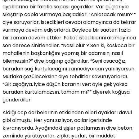
ayaklarına bir falaka sopası geçirdiler. Var güçleriyle
sıkıştırıp copla vurmaya başladılar. “Anlatacak mısın? ”
diye soruyorlar, istedikleri cevabı alamayınca da tekrar
vurmaya devam ediyorlardı. Böylece bir saaten fazla
bir zaman devam ettiler. Fakat istediklerini alamayınca
son derece sinirlendiler. “Nasıl olur ? Sen ki, koskoca bir
mahallenin başkanlığını yapmış bir adamsın; nasıl
bilemezsin?” diye bağırıp çağırdılar. “Seni asacağız,
buradan sağ kurtulacağını zannediyorsan yanılıyorsun.
Mutlaka çözüleceksin.” diye tehditler savuruyorlardı.
“Git aşağıya, iyice düşün kararını ver; öyle gel; yoksa
buradan kurtulamazsın, tamam mı?” diyerek koğuşa
gönderdiler.
Aldığı cop darbelerinin etkisinden elleri ayakları davul
gibi olmuştu. Her yanı sızlıyor, acılar içerisinde
kıvranıyordu. Ayağındaki şişler patlamasın diye beton
zeminde yürütüyorlar, zıplatıyorlar, bir müddet