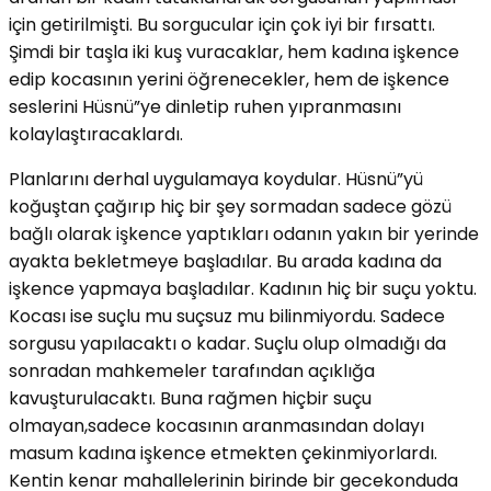
için getirilmişti. Bu sorgucular için çok iyi bir fırsattı.
Şimdi bir taşla iki kuş vuracaklar, hem kadına işkence
edip kocasının yerini öğrenecekler, hem de işkence
seslerini Hüsnü”ye dinletip ruhen yıpranmasını
kolaylaştıracaklardı.
Planlarını derhal uygulamaya koydular. Hüsnü”yü
koğuştan çağırıp hiç bir şey sormadan sadece gözü
bağlı olarak işkence yaptıkları odanın yakın bir yerinde
ayakta bekletmeye başladılar. Bu arada kadına da
işkence yapmaya başladılar. Kadının hiç bir suçu yoktu.
Kocası ise suçlu mu suçsuz mu bilinmiyordu. Sadece
sorgusu yapılacaktı o kadar. Suçlu olup olmadığı da
sonradan mahkemeler tarafından açıklığa
kavuşturulacaktı. Buna rağmen hiçbir suçu
olmayan,sadece kocasının aranmasından dolayı
masum kadına işkence etmekten çekinmiyorlardı.
Kentin kenar mahallelerinin birinde bir gecekonduda