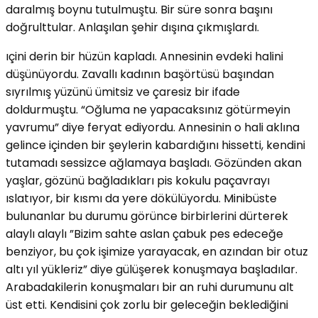
daralmış boynu tutulmuştu. Bir süre sonra başını
doğrulttular. Anlaşılan şehir dışına çıkmışlardı.
ıçini derin bir hüzün kapladı. Annesinin evdeki halini
düşünüyordu. Zavallı kadının başörtüsü başından
sıyrılmış yüzünü ümitsiz ve çaresiz bir ifade
doldurmuştu. “Oğluma ne yapacaksınız götürmeyin
yavrumu” diye feryat ediyordu. Annesinin o hali aklına
gelince içinden bir şeylerin kabardığını hissetti, kendini
tutamadı sessizce ağlamaya başladı. Gözünden akan
yaşlar, gözünü bağladıkları pis kokulu paçavrayı
ıslatıyor, bir kısmı da yere dökülüyordu. Minibüste
bulunanlar bu durumu görünce birbirlerini dürterek
alaylı alaylı ”Bizim sahte aslan çabuk pes edeceğe
benziyor, bu çok işimize yarayacak, en azından bir otuz
altı yıl yükleriz” diye gülüşerek konuşmaya başladılar.
Arabadakilerin konuşmaları bir an ruhi durumunu alt
üst etti. Kendisini çok zorlu bir geleceğin beklediğini