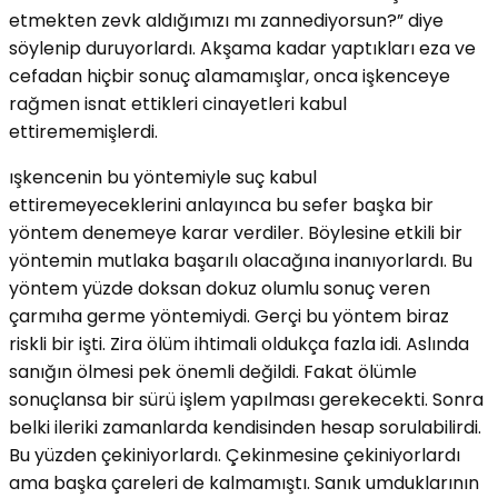
etmekten zevk aldığımızı mı zannediyorsun?” diye
söylenip duruyorlardı. Akşama kadar yaptıkları eza ve
cefadan hiçbir sonuç a1amamışlar, onca işkenceye
rağmen isnat ettikleri cinayetleri kabul
ettirememişlerdi.
ışkencenin bu yöntemiyle suç kabul
ettiremeyeceklerini anlayınca bu sefer başka bir
yöntem denemeye karar verdiler. Böylesine etkili bir
yöntemin mutlaka başarılı olacağına inanıyorlardı. Bu
yöntem yüzde doksan dokuz olumlu sonuç veren
çarmıha germe yöntemiydi. Gerçi bu yöntem biraz
riskli bir işti. Zira ölüm ihtimali oldukça fazla idi. Aslında
sanığın ölmesi pek önemli değildi. Fakat ölümle
sonuçlansa bir sürü işlem yapılması gerekecekti. Sonra
belki ileriki zamanlarda kendisinden hesap sorulabilirdi.
Bu yüzden çekiniyorlardı. Çekinmesine çekiniyorlardı
ama başka çareleri de kalmamıştı. Sanık umduklarının