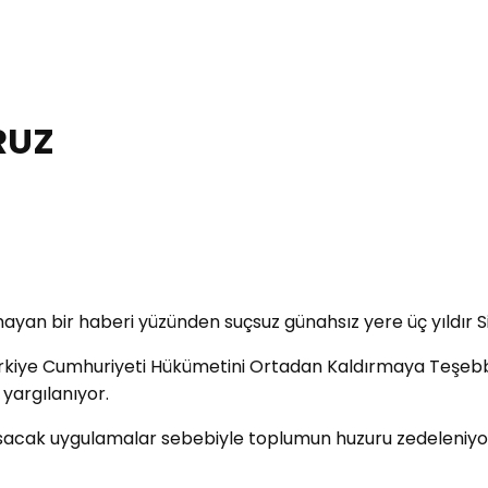
RUZ
ayan bir haberi yüzünden suçsuz günahsız yere üç yıldır S
̈rkiye Cumhuriyeti Hükümetini Ortadan Kaldırmaya Teşebbu
yargılanıyor.
sacak uygulamalar sebebiyle toplumun huzuru zedeleniyor. A