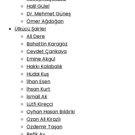
Halil Gülel
Dr. Mehmet Güneş
Ömer Ağdoğan
Ülkücü Şairler
Ali Dere
Bahattin Karagöz
Cevdet Çankaya
Emine Akgül
Hakkı Kalabalık
Hüdai Kuş
İlhan Esen
İhsan Kurt
İsmail Ak
Lütfi Kireçci
Oyhan Hasan Bıldırki
Ozan Ali Kirazlı
Özdemir Taşan
Refik Ay