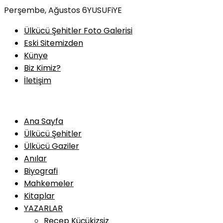
Skip
Perşembe, Ağustos 6
YUSUFiYE
to
Ülkücü Şehitler Foto Galerisi
content
Eski Sitemizden
Künye
Biz Kimiz?
İletişim
Ana Sayfa
Ülkücü Şehitler
Ülkücü Gaziler
Anılar
Biyografi
Mahkemeler
Kitaplar
YAZARLAR
Recep Küçükizsiz