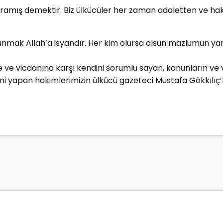
uğramış demektir. Biz ülkücüler her zaman adaletten ve ha
nmak Allah’a isyandır. Her kim olursa olsun mazlumun yanın
e ve vicdanına karşı kendini sorumlu sayan, kanunların ve 
ni yapan hakimlerimizin ülkücü gazeteci Mustafa Gökkılıç’