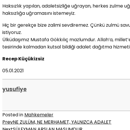
Haksızlık yapılan, adaletsizliğe uğrayan, herkes zulme 
haksızlığa uğramasını istemeyiz.
Hiç bir gerekçe bize zalimi sevdiremez. Çünkü zulmü savu
istiyoruz.
Ülküdaşımız Mustafa Gökkılıç mazlumdur. Allah’a, millet’
tesirinde kalmadan kutsal bildiği adalet dağıtma hizmeti
Recep Küçükizsiz
05.01.2021
yusufiye
Posted in
Mahkemeler
Prev
NE ZULÜM, NE MERHAMET, YALNIZCA ADALET
Next
SÜLEYMAN ARSLAN MASUMDUR