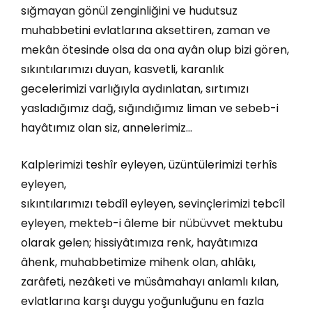
sığmayan gönül zenginliğini ve hudutsuz
muhabbetini evlatlarına aksettiren, zaman ve
mekân ötesinde olsa da ona ayân olup bizi gören,
sıkıntılarımızı duyan, kasvetli, karanlık
gecelerimizi varlığıyla aydınlatan, sırtımızı
yasladığımız dağ, sığındığımız liman ve sebeb-i
hayâtımız olan siz, annelerimiz…
Kalplerimizi teshîr eyleyen, üzüntülerimizi terhîs
eyleyen,
sıkıntılarımızı tebdîl eyleyen, sevinçlerimizi tebcîl
eyleyen, mekteb-i âleme bir nübüvvet mektubu
olarak gelen; hissiyâtımıza renk, hayâtımıza
âhenk, muhabbetimize mihenk olan, ahlâkı,
zarâfeti, nezâketi ve müsâmahayı anlamlı kılan,
evlatlarına karşı duygu yoğunluğunu en fazla