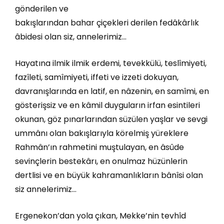
gönderilen ve
bakışlarından bahar çiçekleri derilen fedâkârlık
âbidesi olan siz, annelerimiz…
Hayatına ilmik ilmik erdemi, tevekkülü, teslîmiyeti,
fazîleti, samîmiyeti, iffeti ve izzeti dokuyan,
davranışlarında en latif, en nâzenin, en samîmi, en
gösterişsiz ve en kâmil duyguların irfan esintileri
okunan, göz pınarlarından süzülen yaşlar ve sevgi
ummânı olan bakışlarıyla körelmiş yüreklere
Rahmân’ın rahmetini muştulayan, en âsûde
sevinçlerin bestekârı, en onulmaz hüzünlerin
dertlisi ve en büyük kahramanlıkların bânîsi olan
siz annelerimiz…
Ergenekon’dan yola çıkan, Mekke’nin tevhîd