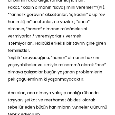
birbirinin rakibi değil, tamamlayıcısıdır.
Fakat, “Kadın olmanın “savaşımını verenler”*(?!),
*“annelik görevini” aksatanlar, “iş kadını” olup “ev
hanımlığını” unutanlar; ne yazık ki, “anne”
olmanın, “hanım” olmanın mücâdelesini
vermiyorlar / veremiyorlar / vermek
istemiyorlar… Halbûki erkeksi bir tavrın içine giren
feministler,
“eşitlik” arayacağına, “hanım” olmanın hazzını
yaşayabilseler ve ismiyle müsemmâ olarak “ana”
olmaya çalışsalar bugün yaşanan problemlerin
pek çoğu emînim ki yaşanmayacaktır.
Ana olan, ana olmaya yakışıp analığı rûhunda
taşıyan; şefkat ve merhamet âbidesi olarak
tebellür eden bütün hanımların “Anneler Günü”nü
tebrik ediyorum.