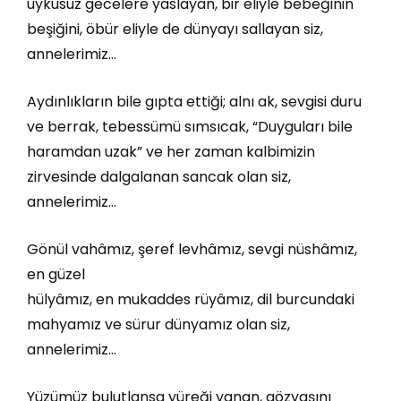
uykusuz gecelere yaslayan, bir eliyle bebeğinin
beşiğini, öbür eliyle de dünyayı sallayan siz,
annelerimiz…
Aydınlıkların bile gıpta ettiği; alnı ak, sevgisi duru
ve berrak, tebessümü sımsıcak, “Duyguları bile
haramdan uzak” ve her zaman kalbimizin
zirvesinde dalgalanan sancak olan siz,
annelerimiz…
Gönül vahâmız, şeref levhâmız, sevgi nüshâmız,
en güzel
hülyâmız, en mukaddes rüyâmız, dil burcundaki
mahyamız ve sürur dünyamız olan siz,
annelerimiz…
Yüzümüz bulutlansa yüreği yanan, gözyaşını