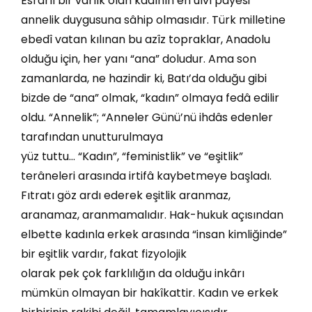
Esrarlı bir varlık olan kadının en ulvî pâyesi
annelik duygusuna sâhip olmasıdır. Türk milletine
ebedî vatan kılınan bu azîz topraklar, Anadolu
olduğu için, her yanı “ana” doludur. Ama son
zamanlarda, ne hazindir ki, Batı’da olduğu gibi
bizde de “ana” olmak, “kadın” olmaya fedâ edilir
oldu. “Annelik”; “Anneler Günü’nü ihdâs edenler
tarafından unutturulmaya
yüz tuttu… “Kadın”, “feministlik” ve “eşitlik”
terâneleri arasında irtifâ kaybetmeye başladı.
Fıtratı göz ardı ederek eşitlik aranmaz,
aranamaz, aranmamalıdır. Hak-hukuk açısından
elbette kadınla erkek arasında “insan kimliğinde”
bir eşitlik vardır, fakat fizyolojik
olarak pek çok farklılığın da olduğu inkârı
mümkün olmayan bir hakîkattir. Kadın ve erkek