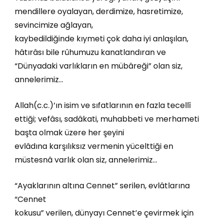
mendillere oyalayan, derdimize, hasretimize,
sevincimize ağlayan,
kaybedildiğinde kıymeti çok daha iyi anlaşılan,
hâtırâsı bile rûhumuzu kanatlandıran ve
“Dünyadaki varlıkların en mübâreği” olan siz,
annelerimiz…
Allah(c.c.)’ın isim ve sıfatlarının en fazla tecellî
ettiği; vefâsı, sadâkati, muhabbeti ve merhameti
başta olmak üzere her şeyini
evlâdına karşılıksız vermenin yücelttiği en
müstesnâ varlık olan siz, annelerimiz…
“Ayaklarının altına Cennet” serilen, evlâtlarına
“Cennet
kokusu” verilen, dünyayı Cennet’e çevirmek için