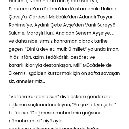
Hanım’a, Nene Hâtun’dan Şerife Bacı’ya,
Erzurumlu Kara Fatma’dan Kastamonulu Halime
Çavuş’a, Gördesli Makbûle’den Adanalı Tayyar
Rahime’ye, Aydınlı Çete Ayşe’den Vanlı Süreyyâ
Sülün’e, Maraşlı Hürü Ana’dan Senem Ayşe’ye, ….
ve daha nice isimsiz kahraman olarak tarihe
geçen, “Dînî ü devlet, mülk ü millet” yolunda îman,
ihlâs, irfân, azim, fedâkârlık, cesâret ve
kararlılıklarıyla destanlaşan, Millî Mücâdele’de
ülkemizi işgâlden kurtarmak için ön safta savaşan
siz, annelerimiz…
“Vatana kurban olsun” diye askere gönderdiği
oğlunun saçlarını kınalayan, “Ya gâzî ol, ya şehit”
hitâbı ve “Değmesin mâbedimin göğsüne
nâmahrem eli” niyâzıyla
cepheye yollayan; ıslak gecelerde kağnı