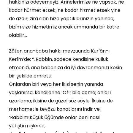
hakkınızı ödeyemeyiz. Annelerimize ne yapsak, ne
kadar hürmet etsek, ne kadar hizmet etsek yine
de azdır; zirâ sizin bize yaptıklarınızın yanında,
bizim size hizmetimiz ancak ummanda bir katre
olabilir…
Zâten ana-baba hakkı mevzuunda Kur’ân-ı
Kerîm’de; “..Rabbin, sadece kendisine kulluk
etmenizi, ana babanıza da iyi davranmanızı kesin
bir şekilde emretti.
Onlardan biri veya her ikisi senin yanında
yaşlanırsa, kendilerine ‘Öf!’ bile deme; onları
azarlama; ikisine de güzel söz söyle. İkisine de
merhametle tevâzu kanatlarını indir ve;
‘Rabbim!Küçüklüğümde onlar beni nasıl
yetiştirmişlerse,