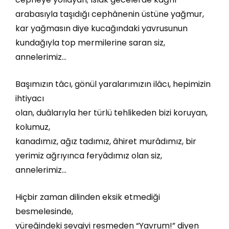
arabasıyla taşıdığı cephânenin üstüne yağmur,
kar yağmasın diye kucağındaki yavrusunun
kundağıyla top mermilerine saran siz,
annelerimiz…
Başımızın tâcı, gönül yaralarımızın ilâcı, hepimizin
ihtiyacı
olan, duâlarıyla her türlü tehlikeden bizi koruyan,
kolumuz,
kanadımız, ağız tadımız, âhiret murâdımız, bir
yerimiz ağrıyınca feryâdımız olan siz,
annelerimiz…
Hiçbir zaman dilinden eksik etmediği
besmelesinde,
yüreğindeki sevgiyi resmeden “Yavrum!” diyen