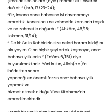
şimdi de sen onlara (öyle) rahmet et!’ diyerek
duâ et..” (İsrâ, 17/23-24);
“Biz, insana anne babasına iyi davranmayı
emrettik. Annesi onu ne zahmetle karnında taşıdı
ve ne zahmetle doğurdu..” (Ahkâm, 46/15;
Lokman, 31/14);
“..De ki: Gelin Rabbinizin size neleri haram kıldığını
okuyayım: O’na hiçbir şeyi ortak koşmayın, ana-
babaya iyilik edin..” (En’âm, 6/151) diye
buyurulmaktadır. Yâni kulun, Allah(c.c.)’a
ibâdetten sonra
yapacağı en önemli farzın ana-babaya iyilik
yapmak ve
hizmet etmek olduğu Yüce Kitabımız’da
emredilmektedir.