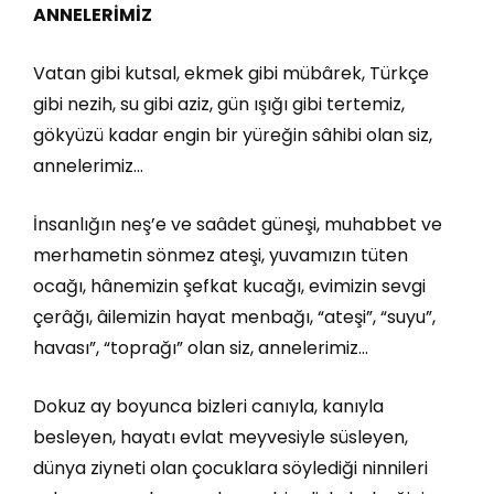
ANNELERİMİZ
Vatan gibi kutsal, ekmek gibi mübârek, Türkçe
gibi nezih, su gibi aziz, gün ışığı gibi tertemiz,
gökyüzü kadar engin bir yüreğin sâhibi olan siz,
annelerimiz…
İnsanlığın neş’e ve saâdet güneşi, muhabbet ve
merhametin sönmez ateşi, yuvamızın tüten
ocağı, hânemizin şefkat kucağı, evimizin sevgi
çerâğı, âilemizin hayat menbağı, “ateşi”, “suyu”,
havası”, “toprağı” olan siz, annelerimiz…
Dokuz ay boyunca bizleri canıyla, kanıyla
besleyen, hayatı evlat meyvesiyle süsleyen,
dünya ziyneti olan çocuklara söylediği ninnileri