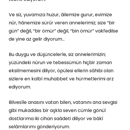
Ve siz, yuvamıza huzur, âilemize gurur, evimize
nûr, hânemize sürûr veren annelerimiz; size “bir
gün” değil, “bir ömür” değil, “bin ömür” vakfedilse
de yine az gelir diyorum…
Bu duygu ve düşüncelerle, siz annelerimizin;
yüzündeki nûrun ve tebessümün hiçbir zaman
eksilmemesini diliyor, öpülesi ellerin sâhibi olan
sizlere en kalbî muhabbet ve hürmetlerimi arz
ediyorum.
Bilvesîle anasını vatan bilen, vatanını ana sevgisi
gibi mukaddes bir aşkla seven cümle gönül
dostlarıma iki cihan saâdeti diliyor ve bâkî
selâmlarımı gönderiyorum.