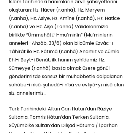
İslâm tarihindeki hanımların zirve şahsiyetlerini
oluşturan; Hz. Hâcer (r.anhâ), Hz. Meryem
(r.anha), Hz. Âsiye, Hz. Âmîne (r.anhâ), Hz. Hatice
(r.anha) ve Hz. Âişe (r.anha) Vâlidelerimizle
birlikte “Ümmehâtü’l-mü’minîn” (Mü’minlerin
anneleri -Ahzâb, 33/6) olan bilcümle Ezvâc-ı
Tâhirât ile Hz. Fâtımâ (r.anhâ) Anamız ve cümle
Ehl-i Beyt-i Benât, ilk hanım şehîdemiz Hz.
Sümeyye (r.anhâ) başta olmak üzere gönül
gönderimizde sonsuz bir muhabbetle dalgalanan
sahâbe-i nîsâ, şühedâ-i nîsâ ve evliyâ-yı nîsâ olan
siz, annelerimiz…
Türk Tarihindeki; Altun Can Hatun’dan Râziye
Sultan’a, Tomris Hâtun’dan Terken Sultan’a,
Süyümbike Sultan’dan Dilşad Hâtun’a / İparhan