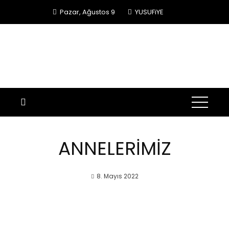
Skip
Pazar, Ağustos 9
YUSUFiYE
to
content
ANNELERİMİZ
8. Mayıs 2022