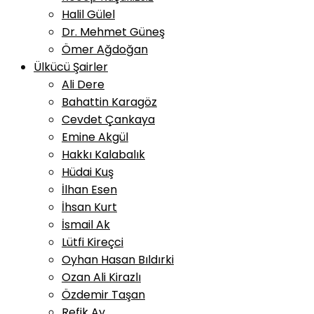
Halil Gülel
Dr. Mehmet Güneş
Ömer Ağdoğan
Ülkücü Şairler
Ali Dere
Bahattin Karagöz
Cevdet Çankaya
Emine Akgül
Hakkı Kalabalık
Hüdai Kuş
İlhan Esen
İhsan Kurt
İsmail Ak
Lütfi Kireçci
Oyhan Hasan Bıldırki
Ozan Ali Kirazlı
Özdemir Taşan
Refik Ay