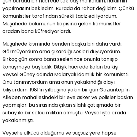
gün burada bir hücrede tek başıma kaldım, naklimin
yapılmasını bekledim. Burada da rahat değildim. Çünkü
komünistler tarafından sürekli taciz ediliyordum.
Müşahede bölümünün kapısına gelen komünistler
oradan bana küfrediyorlardı.
Müşahede kısmında benden başka biri daha vardı.
Görmüyordum ama çıkardığı sesleri duyuyordum.
Birkaç gün sonra bana seslenince onunla tanışıp
konuşmaya başladık. Bitişik hücrede kalan bu kişi
Veysel Güney adında Malatyalı idamlık bir komünistti.
Onu tanımıyordum ama onun yakalandığı olayı
biliyordum. 1981’in yılbaşına yakın bir gün Gaziantep’in
Alleben mahallesindeki bir eve asker ve polisler baskın
yapmışlar, bu sırasında çıkan silahlı çatışmada bir
subay ile bir solcu militan ölmüştü. Veysel işte orada
yakalanmıştı.
Veysel’e ülkücü olduğumu ve suçsuz yere hapse