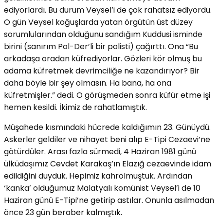
ediyorlardı. Bu durum Veysel’i de çok rahatsız ediyordu.
O gün Veysel koğuşlarda yatan örgütün üst düzey
sorumlularından olduğunu sandığım Kuddusi isminde
birini (sanırım Pol-Der’li bir polisti) çağırttı. Ona “Bu
arkadaşa oradan küfrediyorlar. Gözleri kör olmuş bu
adama küfretmek devrimciliğe ne kazandırıyor? Bir
daha böyle bir şey olmasın. Ha bana, ha ona
küfretmişler.” dedi. O görüşmeden sonra küfür etme işi
hemen kesildi. İkimiz de rahatlamıştık.
Müşahede kısmındaki hücrede kaldığımın 23. Günüydü.
Askerler geldiler ve nihayet beni alıp E-Tipi Cezaevi’ne
götürdüler. Arası fazla sürmedi, 4 Haziran 1981 günü
ülküdaşımız Cevdet Karakaş’ın Elazığ cezaevinde idam
edildiğini duyduk. Hepimiz kahrolmuştuk. Ardından
‘kanka’ olduğumuz Malatyalı komünist Veysel’i de 10
Haziran günü E-Tipi’ne getirip astılar. Onunla asılmadan
önce 23 gün beraber kalmıştık.