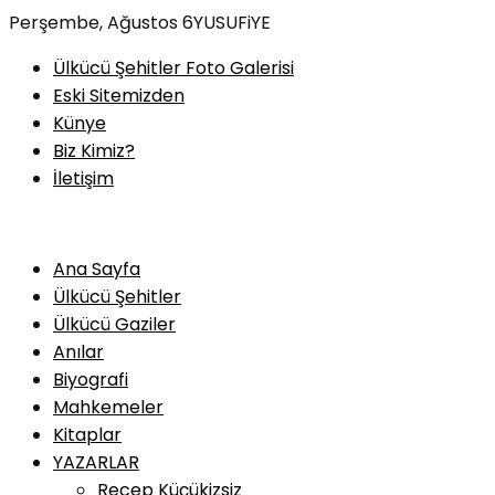
Skip
Perşembe, Ağustos 6
YUSUFiYE
to
Ülkücü Şehitler Foto Galerisi
content
Eski Sitemizden
Künye
Biz Kimiz?
İletişim
Ana Sayfa
Ülkücü Şehitler
Ülkücü Gaziler
Anılar
Biyografi
Mahkemeler
Kitaplar
YAZARLAR
Recep Küçükizsiz