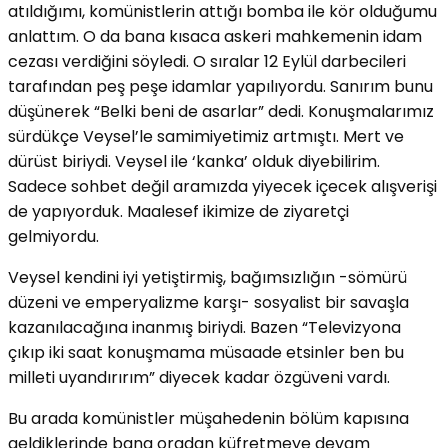
atıldığımı, komünistlerin attığı bomba ile kör olduğumu
anlattım. O da bana kısaca askeri mahkemenin idam
cezası verdiğini söyledi. O sıralar 12 Eylül darbecileri
tarafından peş peşe idamlar yapılıyordu. Sanırım bunu
düşünerek “Belki beni de asarlar” dedi. Konuşmalarımız
sürdükçe Veysel’le samimiyetimiz artmıştı. Mert ve
dürüst biriydi. Veysel ile ‘kanka’ olduk diyebilirim.
Sadece sohbet değil aramızda yiyecek içecek alışverişi
de yapıyorduk. Maalesef ikimize de ziyaretçi
gelmiyordu.
Veysel kendini iyi yetiştirmiş, bağımsızlığın -sömürü
düzeni ve emperyalizme karşı- sosyalist bir savaşla
kazanılacağına inanmış biriydi. Bazen “Televizyona
çıkıp iki saat konuşmama müsaade etsinler ben bu
milleti uyandırırım” diyecek kadar özgüveni vardı.
Bu arada komünistler müşahedenin bölüm kapısına
geldiklerinde bana oradan küfretmeye devam