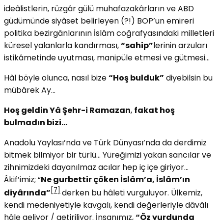
ideâlistlerin, rüzgâr gülü muhafazakârların ve ABD
güdümünde siyâset belirleyen (?!) BOP’un emireri
politika bezirgânlarının İslâm coğrafyasındaki milletleri
küresel yalanlarla kandırması,
“sahip”
lerinin arzuları
istikâmetinde uyutması, manipüle etmesi ve gütmesi…
Hâl böyle olunca, nasıl bize
“Hoş bulduk”
diyebilsin bu
mübârek Ay…
Hoş geldin Yâ Şehr-i Ramazan
,
fakat hoş
bulmadın bizi…
Anadolu Yaylası’nda ve Türk Dünyası’nda da derdimiz
bitmek bilmiyor bir türlü… Yüreğimizi yakan sancılar ve
zihnimizdeki dayanılmaz acılar hep iç içe giriyor…
Âkif’imiz; “
Ne gurbettir çöken İslâm’a, İslâm’ın
[7]
diyârında”
derken bu hâleti vurguluyor. Ülkemiz,
kendi medeniyetiyle kavgalı, kendi değerleriyle dâvâlı
hâle geliyor / getiriliyor. İnsanımız,
“Öz yurdunda