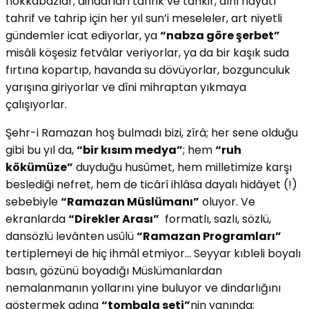
hokkabazlar; dindarları tahrik ve tahkir, dînî hayatı
tahrif ve tahrip için her yıl sun’i meseleler, art niyetli
gündemler icat ediyorlar, ya
“nabza göre şerbet”
misâli köşesiz fetvâlar veriyorlar, ya da bir kaşık suda
fırtına kopartıp, havanda su dövüyorlar, bozgunculuk
yarışına giriyorlar ve dîni mihraptan yıkmaya
çalışıyorlar.
Şehr-i Ramazan hoş bulmadı bizi, zîrâ; her sene olduğu
gibi bu yıl da,
“bir kısım medya”
; hem
“ruh
kökümüze”
duyduğu husûmet, hem milletimize karşı
beslediği nefret, hem de ticârî ihlâsa dayalı hidâyet (!)
sebebiyle
“Ramazan Müslümanı”
oluyor. Ve
ekranlarda
“Direkler Arası”
formatlı, sazlı, sözlü,
dansözlü levânten usûlü
“Ramazan Programları”
tertiplemeyi de hiç ihmâl etmiyor… Seyyar kıbleli boyalı
basın, gözünü boyadığı Müslümanlardan
nemalanmanın yollarını yine buluyor ve dindarlığını
göstermek adına
“tombala seti”
nin yanında;