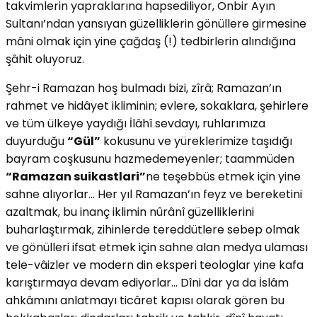
takvimlerin yapraklarına hapsediliyor, Onbir Ayın
Sultanı’ndan yansıyan güzelliklerin gönüllere girmesine
mâni olmak için yine çağdaş (!) tedbirlerin alındığına
şâhit oluyoruz.
Şehr-i Ramazan hoş bulmadı bizi, zîrâ; Ramazan’ın
rahmet ve hidâyet ikliminin; evlere, sokaklara, şehirlere
ve tüm ülkeye yaydığı İlâhî sevdayı, ruhlarımıza
duyurduğu
“Gül”
kokusunu ve yüreklerimize taşıdığı
bayram coşkusunu hazmedemeyenler; taammüden
“Ramazan suikastlari”
ne teşebbüs etmek için yine
sahne alıyorlar… Her yıl Ramazan’ın feyz ve bereketini
azaltmak, bu inanç iklimin nûrânî güzelliklerini
buharlaştırmak, zihinlerde tereddütlere sebep olmak
ve gönülleri ifsat etmek için sahne alan medya ulaması
tele-vâizler ve modern din eksperi teologlar yine kafa
karıştırmaya devam ediyorlar… Dîni dar ya da İslâm
ahkâmını anlatmayı ticâret kapısı olarak gören bu