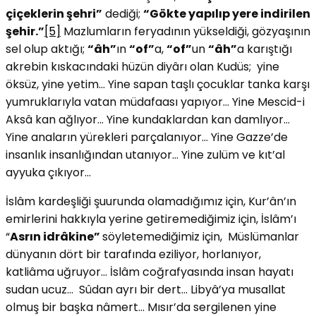
çiçeklerin şehri”
dediği;
“Gökte yapılıp yere indirilen
şehir.”
[5]
Mazlumların feryadının yükseldiği, gözyaşının
sel olup aktığı;
“
âh”
ın
“of”
a,
“
of”
un
“
âh”
a karıştığı
akrebin kıskacındaki hüzün diyârı olan Kudüs; yine
öksüz, yine yetim… Yine sapan taşlı çocuklar tanka karşı
yumruklarıyla vatan müdafaası yapıyor… Yine Mescid-i
Aksâ kan ağlıyor… Yine kundaklardan kan damlıyor…
Yine anaların yürekleri parçalanıyor… Yine Gazze’de
insanlık insanlığından utanıyor… Yine zulüm ve kıt’al
ayyuka çıkıyor…
İslâm kardeşliği şuurunda olamadığımız için, Kur’ân’ın
emirlerini hakkıyla yerine getiremediğimiz için, İslâm’ı
“
Asrın idrâkine”
söyletemediğimiz için, Müslümanlar
dünyanın dört bir tarafında eziliyor, horlanıyor,
katliâma uğruyor… İslâm coğrafyasında insan hayatı
sudan ucuz… Sûdan ayrı bir dert… Libyâ’ya musallat
olmuş bir başka nâmert… Mısır’da sergilenen yine