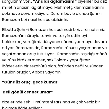
sorgulanmıyor…
“Analar ağlamasın!”
diyenler bu aziz
milletin anasını ağlatmaya, Mehmetçiklerimizin kanını
dökmeye devam ediyor… Durum böyle olunca Şehr-i
Ramazan bizi nasıl hoş bulabilsin ki…
Elbette Şehr-i Ramazan hoş bulmadı bizi, zirâ; nefsimiz
Ramazan’ın nûruyla tenvîr ve tezyîn edilmeyi
beklerken, yüreğimiz dünyanın nârına yanmaya devam
ediyor. Ramazan’da, Ramazan’ın rûhunu yaşamadan ve
yaşatmadan oruç tutuluyor… Ramazan’ın taşıdığı mânâ
ve rûhu idrâk etmeden, şeklî olarak yaptığımız
ibâdetlerin bir tezâhürü olan, özünden değil yüzünden
tutulan oruçlar, Abbas Sayar’ın:
“Gündüz oruç, gece kumar
Deli gönül cennet umar”
dizelerinde sehl-i mümtenî tarzında ve çok veciz bir
biçimde ifâde ediliyor…