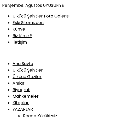
Skip
Perşembe, Ağustos 6
YUSUFiYE
to
Ülkücü Şehitler Foto Galerisi
content
Eski Sitemizden
Künye
Biz Kimiz?
İletişim
Ana Sayfa
Ülkücü Şehitler
Ülkücü Gaziler
Anılar
Biyografi
Mahkemeler
Kitaplar
YAZARLAR
Recep Küçükizsiz