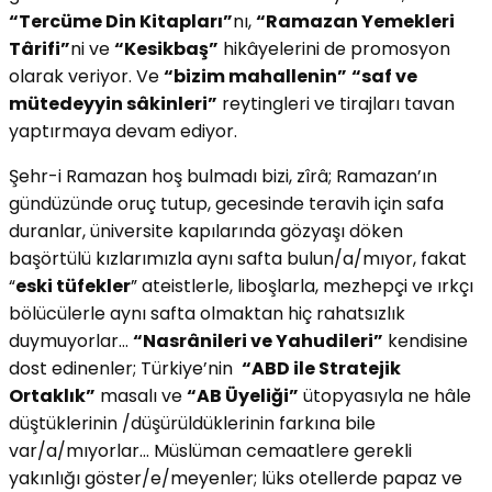
“Tercüme Din Kitapları”
nı,
“Ramazan Yemekleri
Târifi”
ni ve
“Kesikbaş”
hikâyelerini de promosyon
olarak veriyor. Ve
“bizim mahallenin”
“saf ve
mütedeyyin sâkinleri”
reytingleri ve tirajları tavan
yaptırmaya devam ediyor.
Şehr-i Ramazan hoş bulmadı bizi, zîrâ; Ramazan’ın
gündüzünde oruç tutup, gecesinde teravih için safa
duranlar, üniversite kapılarında gözyaşı döken
başörtülü kızlarımızla aynı safta bulun/a/mıyor, fakat
“
eski tüfekler
” ateistlerle, liboşlarla, mezhepçi ve ırkçı
bölücülerle aynı safta olmaktan hiç rahatsızlık
duymuyorlar…
“Nasrânileri ve Yahudileri”
kendisine
dost edinenler; Türkiye’nin
“ABD ile Stratejik
Ortaklık”
masalı ve
“AB Üyeliği”
ütopyasıyla ne hâle
düştüklerinin /düşürüldüklerinin farkına bile
var/a/mıyorlar… Müslüman cemaatlere gerekli
yakınlığı göster/e/meyenler; lüks otellerde papaz ve