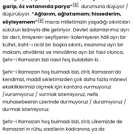
[8]
garip, öz vatanında parya”
durumuna düşüyor /
düşürülüyor.
“Ağlarım, ağlatamam; hissederim,
[9]
söyleyemem”
mısraı milletimizin yaşadığı sıkıntıları
sükûtun lisânıyla dile getiriyor. Devlet adamlarımız ayrı
bir dert, ilmiyenin-seyfiyenin-kalemiyenin hâli ayrı bir
külfet, kaht-ı ricâl bir başka sıkıntı, insanımız ayrı bir
makam, ahvâlimiz ve minvâlimiz ayrı bir fasıl olunca,
Şehr-i Ramazan bizi nasıl hoş bulabilsin ki…
Şehr-i Ramazan hoş bulmadı bizi, zîrâ; Ramazan’da
kendimizi, maddî sıkletimizden çok daha fazla mânevî
eksikliklerimizi ölçmek için kantara vurmuyoruz
/vuramıyoruz / vurmak istemiyoruz, nefis
muhasebesinin üzerinde durmuyoruz / duramıyoruz /
durmak istemiyoruz.
Şehr-i Ramazan hoş bulmadı bizi, zîrâ; ülkemizde de
Ramazan’ın rûhu, saatlerin kadranına, ya da