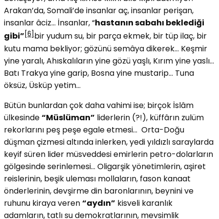
Arakan’da, Somali’de insanlar aç, insanlar perişan,
insanlar âciz… İnsanlar, “
hastanın sabahı beklediği
[6]
gibi”
bir yudum su, bir parça ekmek, bir tüp ilaç, bir
kutu mama bekliyor; gözünü semâya dikerek… Keşmir
yine yaralı, Ahıskalıların yine gözü yaşlı, Kırım yine yaslı…
Batı Trakya yine garip, Bosna yine mustarip… Tuna
öksüz, Üsküp yetim…
Bütün bunlardan çok daha vahimi ise; birçok İslâm
ülkesinde
“Müslüman”
liderlerin (?!), küffârın zulüm
rekorlarını peş peşe egale etmesi… Orta-Doğu
düşman çizmesi altında inlerken, yedi yıldızlı saraylarda
keyif süren lider müsveddesi emirlerin petro-dolarların
gölgesinde serinlemesi… Oligarşik yönetimlerin, aşiret
reislerinin, beşik uleması mollaların, fason kanaat
önderlerinin, devşirme din baronlarının, beynini ve
ruhunu kiraya veren
“aydın”
kisveli karanlık
adamların, tatlı su demokratlarının, mevsimlik