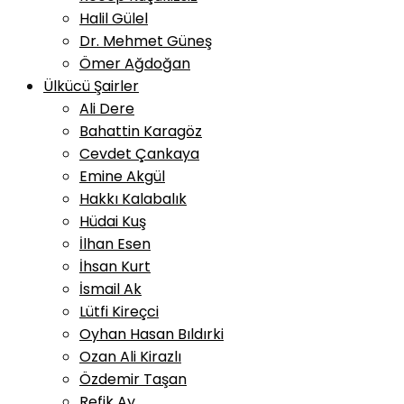
Halil Gülel
Dr. Mehmet Güneş
Ömer Ağdoğan
Ülkücü Şairler
Ali Dere
Bahattin Karagöz
Cevdet Çankaya
Emine Akgül
Hakkı Kalabalık
Hüdai Kuş
İlhan Esen
İhsan Kurt
İsmail Ak
Lütfi Kireçci
Oyhan Hasan Bıldırki
Ozan Ali Kirazlı
Özdemir Taşan
Refik Ay