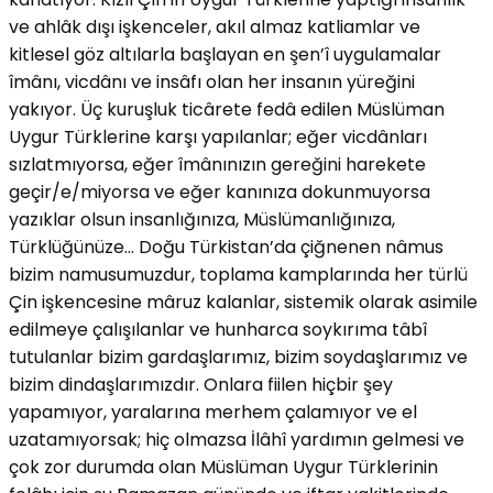
ve ahlâk dışı işkenceler, akıl almaz katliamlar ve
kitlesel göz altılarla başlayan en şen’î uygulamalar
îmânı, vicdânı ve insâfı olan her insanın yüreğini
yakıyor. Üç kuruşluk ticârete fedâ edilen Müslüman
Uygur Türklerine karşı yapılanlar; eğer vicdânları
sızlatmıyorsa, eğer îmânınızın gereğini harekete
geçir/e/miyorsa ve eğer kanınıza dokunmuyorsa
yazıklar olsun insanlığınıza, Müslümanlığınıza,
Türklüğünüze… Doğu Türkistan’da çiğnenen nâmus
bizim namusumuzdur, toplama kamplarında her türlü
Çin işkencesine mâruz kalanlar, sistemik olarak asimile
edilmeye çalışılanlar ve hunharca soykırıma tâbî
tutulanlar bizim gardaşlarımız, bizim soydaşlarımız ve
bizim dindaşlarımızdır. Onlara fiilen hiçbir şey
yapamıyor, yaralarına merhem çalamıyor ve el
uzatamıyorsak; hiç olmazsa İlâhî yardımın gelmesi ve
çok zor durumda olan Müslüman Uygur Türklerinin