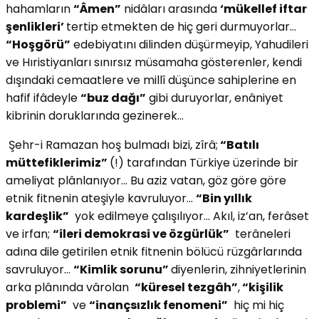
hahamların
“Âmen”
nidâları arasında
‘mükellef iftar
şenlikleri’
tertip etmekten de hiç geri durmuyorlar…
“Hoşgörü”
edebiyatını dilinden düşürmeyip, Yahudileri
ve Hıristiyanları sınırsız müsamaha gösterenler, kendi
dışındaki cemaatlere ve millî düşünce sahiplerine en
hafif ifâdeyle
“buz dağı”
gibi duruyorlar, enâniyet
kibrinin doruklarında gezinerek…
Şehr-i Ramazan hoş bulmadı bizi, zîrâ;
“Batılı
müttefiklerimiz”
(!) tarafından Türkiye üzerinde bir
ameliyat plânlanıyor… Bu aziz vatan, göz göre göre
etnik fitnenin ateşiyle kavruluyor…
“Bin yıllık
kardeşlik”
yok edilmeye çalışılıyor… Akıl, iz’an, ferâset
ve irfan;
“ileri demokrasi ve özgürlük”
terâneleri
adına dile getirilen etnik fitnenin bölücü rüzgârlarında
savruluyor…
“Kimlik sorunu”
diyenlerin, zihniyetlerinin
arka plânında vârolan
“küresel tezgâh”
,
“kişilik
problemi”
ve
“inançsızlık fenomeni”
hiç mi hiç