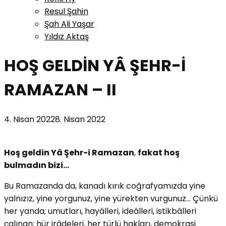
Resul Şahin
Şah Ali Yaşar
Yıldız Aktaş
HOŞ GELDİN YÂ ŞEHR-İ
RAMAZAN – II
4. Nisan 2022
8. Nisan 2022
Hoş geldin
Yâ Şehr-i Ramazan
,
fakat hoş
bulmadın bizi…
Bu Ramazanda da, kanadı kırık coğrafyamızda yine
yalnızız, yine yorgunuz, yine yürekten vurgunuz… Çünkü
her yanda; umutları, hayâlleri, ideâlleri, istikbâlleri
çalınan; hür irâdeleri, her türlü hakları, demokrasi