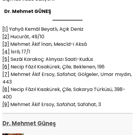
Dr. Mehmet GÜNEŞ
[1]
Yahyâ Kemâl Beyatlı, Açık Deniz
[2]
Hucurât, 49/10
[3]
Mehmet Âkif İnan, Mescîd-i Aksâ
[4]
İsrâ, 17/1
[5]
Sezâi Karakoç; Alınyazı Saati-Kudüs
[6]
Necip Fâzıl Kısakürek,
Çile,
Beklenen, 196
[7]
Mehmet Âkif Ersoy,
Safahat,
Gölgeler, Umar mıydın,
443
[8]
Necip Fâzıl Kısakürek,
Çile,
Sakarya Türküsü, 398-
400
[9]
Mehmet Âkif Ersoy,
Safahat,
Safahat, 3
Dr. Mehmet Güneş