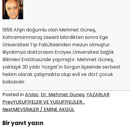
1956 Afşin doğumlu olan Mehmet Güneş,
Kahramanmaraş Lisesini bitirdikten sonra Ege
Üniversitesi Tıp Fakültesinden mezun olmuştur.
Biyokimya doktorasını Erciyes Üniversitesi Sağlık
Bilimleri Enstitüsünde yapmıştır. Mehmet Güneş,
yaklaşık 30 yıldır Yozgat'ın Sorgun ilçesinde serbest
hekim olarak çalışmakta olup evli ve dört çocuk
babasıdır.
Posted in
Anılar
,
Dr. Mehmet Güneş
,
YAZARLAR
Prev
YUSUFİYELER VE YUSUFİYELİLER…
Next
MEVSİMLER / EMİNE AKGÜL
Bir yanıt yazın