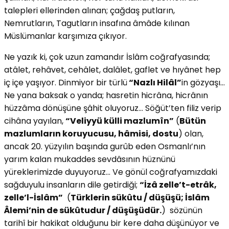
talepleri ellerinden alınan; çağdaş putların,
Nemrutların, Tagutların insafına âmâde kılınan
Müslümanlar karşımıza çıkıyor.
Ne yazık ki, çok uzun zamandır İslâm coğrafyasında;
atâlet, rehâvet, cehâlet, dalâlet, gaflet ve hıyânet hep
iç içe yaşıyor. Dinmiyor bir türlü
“Nazlı Hilâl”
in gözyaşı…
Ne yana baksak o yanda; hasretin hicrâna, hicrânın
hüzzâma dönüşüne şâhit oluyoruz… Söğüt’ten filiz verip
cihâna yayılan,
“Veliyyü külli mazlumîn”
(
Bütün
mazlumların koruyucusu, hâmisi, dostu
) olan,
ancak 20. yüzyılın başında gurûb eden Osmanlı’nın
yarım kalan mukaddes sevdâsının hüznünü
yüreklerimizde duyuyoruz… Ve gönül coğrafyamızdaki
sağduyulu insanların dile getirdiği;
“İzâ zelle’t-etrâk,
zelle’l-İslâm”
(
Türklerin sükûtu / düşüşü; İslâm
Âlemi’nin de sükûtudur / düşüşüdür.
) sözünün
tarihî bir hakikat olduğunu bir kere daha düşünüyor ve