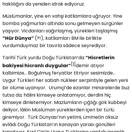
haklılığını da yeniden idrak ediyoruz.
Müslümanlar, yine en vahşi katliamlara uğruyor. Yine
bomba yağmurları altında sonu gelmeyen sürgünler
yaşıyor. Vicdanları sağırlaşmış, yürekleri taşlaşmış
“Hür Dünya”
(?!), katliamları BM ile birlikte
vurdumduymaz bir tavırla sâdece seyrediyor.
Tarihî Türk yurdu Doğu Türkistan’da
“Hicretlerin
[1]
bakiyesi hicranlı duygular”
demir atıyor
kalbimize… Boğulmuş feryatlar titriyor sesimizde…
Uygur Türkleri her sabah nükleer serpintiyle gelen yeni
bir ölüme uyanıyor. Urumçi’de ezanlar minarelerde buz
tutsa da; hâlini kimseye anlatamıyor, derdini hiç
kimseye dinletemiyor. Mazlumların çığlığı gök kubbeyi
deliyor, lâkin Müslüman yüreklerden içeri bir türlü
giremiyor. Türk Dünyası’nın yetimi, ümmetin öksüz
evlâdı Doğu Türkistan’ın kanayan yarası gönülleri
kanatıyor. Kızıl Çin’in Uygur Türklerine yaptığı insanlık