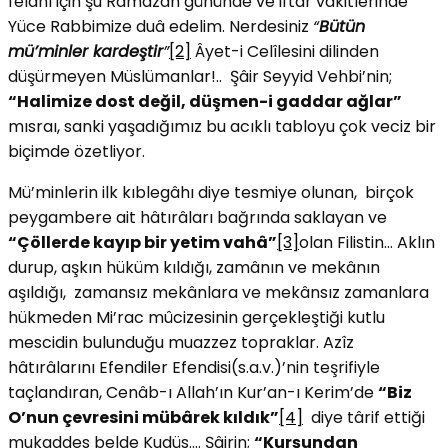
felâhı için şu Ramazan gününde ve iftar vakitlerinde
Yüce Rabbimize duâ edelim. Nerdesiniz
“
Bütün
mü’minler kardeştir
”
[2]
Âyet-i Celîlesini dilinden
düşürmeyen Müslümanlar!.. Şâir Seyyid Vehbi’nin;
“
Halimize dost değil, düşmen-i gaddar ağlar”
mısraı, sanki yaşadığımız bu acıklı tabloyu çok veciz bir
biçimde özetliyor.
Mü’minlerin ilk kıblegâhı diye tesmiye olunan, birçok
peygambere ait hâtırâları bağrında saklayan ve
“Çöllerde kayıp bir yetim vahâ”
[3]
olan Filistin… Aklın
durup, aşkın hüküm kıldığı, zamânın ve mekânın
aşıldığı, zamansız mekânlara ve mekânsız zamanlara
hükmeden Mi’rac mûcizesinin gerçekleştiği kutlu
mescidin bulunduğu muazzez topraklar. Azîz
hâtırâlarını Efendiler Efendisi(s.a.v.)’nin teşrifiyle
taçlandıran, Cenâb-ı Allah’ın Kur’an-ı Kerim’de
“Biz
O’nun çevresini mübârek kıldık”
[4]
diye târif ettiği
mukaddes belde Kudüs…. Şâirin;
“Kurşundan