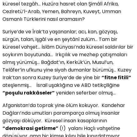
küresel tezgâh… Huzûra hasret olan Şimâlî Afrika,
Ceziretü’l-Arab, Yemen, Bahreyn, Kuveyt, Umman
Osmanlı Türklerini nasıl aramasın?
Suriye’de ve Îrak’ta yaşananlar; acı, kan, gözyaşı,
sürgün, talan, işgâl ve en şeytânî zulüm… Tam bir
küresel vahşet… İslâm Dünyası’nda küresel saldırılar bir
soykırım boyutunda… Irkçılık ve mezhep çatışmaları
almış yürümüş… Bağdat’ın, Kerkük’ün, Musul’un,
Telâfer’in ufkunu yine siyah dumanlar bürümüş… Kuzey
Irak’tan sonra Kuzey Suriye’de de yine bir
“fitne fitili”
ateşlenmiş… İsrail uşaklığına ve ABD tetikçiliğine
“poşulu rakkâseler”
yeniden seferber olmuş…
Afganistan’da toprak yine ölüm kokuyor. Kandehar
Dağları’nda umutları paramparça olmuş insanlar
gözyaşı döküyor. Küresel insan kasaplarının
“demokrasi getirme”
(!) yalanı Haçlı vahşetine
dönüşüyor, ama hiç kimse kılını bile kıpırdatmıyor.