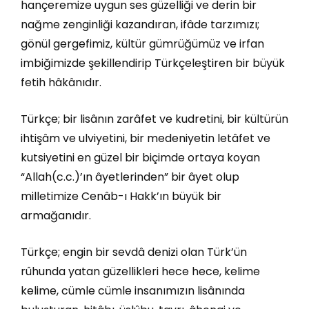
hançeremize uygun ses güzelliği ve derin bir
nağme zenginliği kazandıran, ifâde tarzımızı;
gönül gergefimiz, kültür gümrüğümüz ve irfan
imbiğimizde şekillendirip Türkçeleştiren bir büyük
fetih hâkânıdır.
Türkçe; bir lisânın zarâfet ve kudretini, bir kültürün
ihtişâm ve ulviyetini, bir medeniyetin letâfet ve
kutsiyetini en güzel bir biçimde ortaya koyan
“Allah(c.c.)’ın âyetlerinden” bir âyet olup
milletimize Cenâb-ı Hakk’ın büyük bir
armağanıdır.
Türkçe; engin bir sevdâ denizi olan Türk’ün
rûhunda yatan güzellikleri hece hece, kelime
kelime, cümle cümle insanımızın lisânında