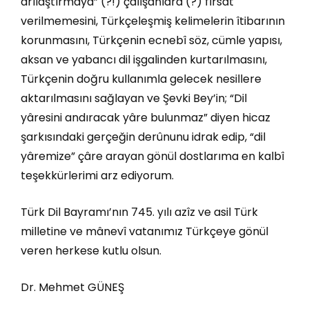
arılaştırmaya” (?!) çalışanlara (?) fırsat
verilmemesini, Türkçeleşmiş kelimelerin îtibarının
korunmasını, Türkçenin ecnebî söz, cümle yapısı,
aksan ve yabancı dil işgalinden kurtarılmasını,
Türkçenin doğru kullanımla gelecek nesillere
aktarılmasını sağlayan ve Şevki Bey’in; “Dil
yâresini andıracak yâre bulunmaz” diyen hicaz
şarkısındaki gerçeğin derûnunu idrak edip, “dil
yâremize” çâre arayan gönül dostlarıma en kalbî
teşekkürlerimi arz ediyorum.
Türk Dil Bayramı’nın 745. yılı azîz ve asil Türk
milletine ve mânevî vatanımız Türkçeye gönül
veren herkese kutlu olsun.
Dr. Mehmet GÜNEŞ