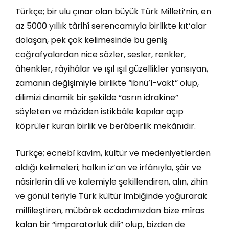
Türkçe; bir ulu çınar olan büyük Türk Milleti’nin, en
az 5000 yıllık târihî serencamıyla birlikte kıt’alar
dolaşan, pek çok kelimesinde bu geniş
coğrafyalardan nice sözler, sesler, renkler,
âhenkler, râyihâlar ve ışıl ışıl güzellikler yansıyan,
zamanın değişimiyle birlikte “ibnü’l-vakt” olup,
dilimizi dinamik bir şekilde “asrın idrakine”
söyleten ve mâzîden istikbâle kapılar açıp
köprüler kuran birlik ve berâberlik mekânıdır.
Türkçe; ecnebî kavim, kültür ve medeniyetlerden
aldığı kelimeleri; halkın iz’an ve irfânıyla, şâir ve
nâsirlerin dili ve kalemiyle şekillendiren, alın, zihin
ve gönül teriyle Türk kültür imbiğinde yoğurarak
millîleştiren, mübârek ecdadımızdan bize mîras
kalan bir “imparatorluk dili” olup, bizden de