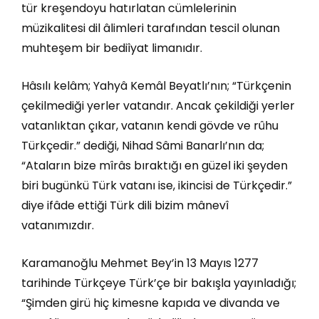
tür kreşendoyu hatırlatan cümlelerinin
müzikalitesi dil âlimleri tarafından tescil olunan
muhteşem bir bediîyat limanıdır.
Hâsılı kelâm; Yahyâ Kemâl Beyatlı’nın; “Türkçenin
çekilmediği yerler vatandır. Ancak çekildiği yerler
vatanlıktan çıkar, vatanın kendi gövde ve rûhu
Türkçedir.” dediği, Nihad Sâmi Banarlı’nın da;
“Ataların bize mîrâs bıraktığı en güzel iki şeyden
biri bugünkü Türk vatanı ise, ikincisi de Türkçedir.”
diye ifâde ettiği Türk dili bizim mânevî
vatanımızdır.
Karamanoğlu Mehmet Bey’in 13 Mayıs 1277
tarihinde Türkçeye Türk’çe bir bakışla yayınladığı;
“Şimden girü hiç kimesne kapıda ve divanda ve