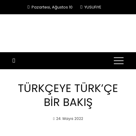
Skip
Pazartesi, Ağustos 10
YUSUFiYE
to
content
TÜRKÇEYE TÜRK’ÇE
BİR BAKIŞ
24. Mayıs 2022