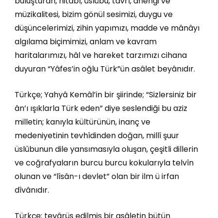
buluşturan, hitâbı, üslûbu, tavrı, âhengi ve
müzikalitesi, bizim gönül sesimizi, duygu ve
düşüncelerimizi, zihin yapımızı, madde ve mânâyı
algılama biçimimizi, anlam ve kavram
haritalarımızı, hâl ve hareket tarzımızı cihana
duyuran “Yâfes’in oğlu Türk”ün asâlet beyânıdır.
Türkçe; Yahyâ Kemâl’in bir şiirinde; “Sizlersiniz bir
ân’ı ışıklarla Türk eden” diye seslendiği bu aziz
milletin; kanıyla kültürünün, inanç ve
medeniyetinin tevhîdinden doğan, millî şuur
üslûbunun dile yansımasıyla oluşan, çeşitli dillerin
ve coğrafyaların burcu burcu kokularıyla telvîn
olunan ve “lîsân-ı devlet” olan bir ilm ü irfan
dîvânıdır.
Türkçe; tevârüs edilmiş bir asâletin bütün