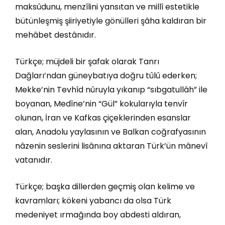
maksûdunu, menzîlini yansıtan ve millî estetikle
bütünleşmiş şiiriyetiyle gönülleri şâha kaldıran bir
mehâbet destânıdır.
Türkçe; müjdeli bir şafak olarak Tanrı
Dağları’ndan güneybatıya doğru tûlû ederken;
Mekke’nin Tevhîd nûruyla yıkanıp “sıbgatullâh” ile
boyanan, Medîne’nin “Gül” kokularıyla tenvîr
olunan, İran ve Kafkas çiçeklerinden esanslar
alan, Anadolu yaylasının ve Balkan coğrafyasının
nâzenin seslerini lisânına aktaran Türk’ün mânevî
vatanıdır.
Türkçe; başka dillerden geçmiş olan kelime ve
kavramları; kökeni yabancı da olsa Türk
medeniyet ırmağında boy abdesti aldıran,