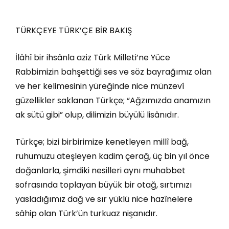
TÜRKÇEYE TÜRK’ÇE BİR BAKIŞ
İlâhî bir ihsânla aziz Türk Milleti’ne Yüce
Rabbimizin bahşettiği ses ve söz bayrağımız olan
ve her kelimesinin yüreğinde nice münzevî
güzellikler saklanan Türkçe; “Ağzımızda anamızın
ak sütü gibi” olup, dilimizin büyülü lisânıdır.
Türkçe; bizi birbirimize kenetleyen millî bağ,
ruhumuzu ateşleyen kadim çerağ, üç bin yıl önce
doğanlarla, şimdiki nesilleri aynı muhabbet
sofrasında toplayan büyük bir otağ, sırtımızı
yasladığımız dağ ve sır yüklü nice hazînelere
sâhip olan Türk’ün turkuaz nişanıdır.