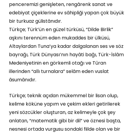
penceremizi genişleten, rengârenk sanat ve
edebiyat çiçeklerine ev sâhipliği yapan çok büyük
bir turkuaz gülistânıdır.
Türkçe; Türk’ün en güzel türküsü, “Dilde Birlik”
aşkını terennüm eden mukaddes bir ülküsü,
Altaylardan Tuna’ya kadar dalgalanan ses ve söz
bayrağı, Türk Dünyası’nın hayâti bağı, Türk-İslâm
Medeniyetinin en görkemli otağı ve Tûran
illerinden “allı turnalara” selâm eden vuslat
âsumânıdır.
Türkçe; teknik açıdan mükemmel bir lisan olup,
kelime köküne yapım ve çekim ekleri getirilerek
yeni sözcükler oluşturan, az kelimeyle çok şey
anlatan, “matematik gibi bir dil” ve öznesi başta,
nesnesi ortada vurgusu sondaki fiilde olan ve bir