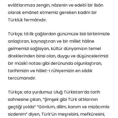
evlâtlarımıza zengin, nâzenin ve edebî bir lisân
olarak emânet etmemiz gereken kadim bir
Türklük fermânıdır.
Türkçe; tâ ilk çağlardan günümüze bizi birbirimizle
anlaştıran, kaynaştıran ve bir millet hâline
gelmemizi sağlayan, kültür dünyamızın temel
direklerinden birisi olan, duygu ve düşüncelerimizi
bir mûsikî notası gibi derûnunda olgunlaştıran,
tarihimizin ve hâlet-i rûhiyemizin en sâdık
tercümanıdır.
Türkçe; ata yurdumuz Uluğ Türkistan’da tarih
sahnesine çıkan, “Şimşek gibi Türk atlılarının
geçtiği yolda” “Gönlüm, dilim, kanım ve mizâcımla
sizdenim” diyen, Türk’ün meşrebini, mefkûresini,