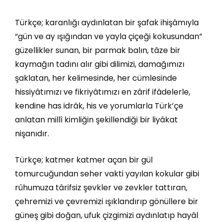
Türkçe; karanlığı aydınlatan bir şafak ihişâmıyla
“gün ve ay ışığından ve yayla çiçeği kokusundan”
güzellikler sunan, bir parmak balın, tâze bir
kaymağın tadını alır gibi dilimizi, damağımızı
şaklatan, her kelimesinde, her cümlesinde
hissiyâtımızı ve fikriyâtımızı en zârif ifâdelerle,
kendine has idrâk, his ve yorumlarla Türk’çe
anlatan millî kimliğin şekillendiği bir liyâkat
nişanıdır.
Türkçe; katmer katmer açan bir gül
tomurcuğundan seher vakti yayılan kokular gibi
rûhumuza târifsiz şevkler ve zevkler tattıran,
çehremizi ve çevremizi ışıklandırıp gönüllere bir
güneş gibi doğan, ufuk çizgimizi aydınlatıp hayâl