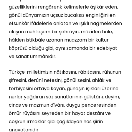
güzelliklerini rengârenk kelimelerle âşikâr eden,
gönül dünyamızın uçsuz bucaksız enginliğini en
efsunkâr ifâdelerle anlatan ve ışıklı nağmelerden
oluşan muhteşem bir şehrâyin, mâzîden hâle,
hâlden istikbâle uzanan muazzam bir kültür
köprüsü olduğu gibi, aynı zamanda bir edebiyat
ve sanat ummânıdır.
Türkçe; milletimizin nâtıkasını, râbıtasını, rûhunun
şifresini, derûnî nefesini, gönül sesini, ahlâk ve
terbiyesini ortaya koyan, güneşin ışıkları üzerine
nurlar yağdıran söz sanatlarının gülistânı; deyim,
cinas ve mazmun dîvânı, duygu penceresinden
ömür rüyâsını seyreden bir hayat destânı ve
coşkun ırmaklar gibi çağıldayan has şiirin
anavatanıdır.