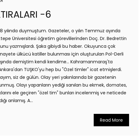
AR
TIRALARI -6
78 yılında duymuştum. Gazeteler, o yılın Temmuz ayında
epe Üniversitesi öğretim görevlilerinden Doç. Dr. Bedrettin
uğunu yazmışlardı. Şaka gibiydi bu haber. Okuyunca çok
yete ülkücü katiller bulunması için oluşturulan Pol-Derli
 başında demiştim kendi kendime... Kahramanmaraş'ta
, Ankara'dan TUŞKO'yu hep bu "Özel timler" icat etmişlerdi.
ım, siz de gülün. Olay yeri yakınlarında bir gazetenin
ulunmuş. Olayı yapanların yediği sanılan bu ekmek, domates,
ıklarını ele geçiren "özel tim" bunları incelenmiş ve neticede
ığı anlamış. A...
Read More