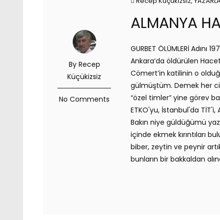
Recep Küçükizsiz
,
YAZARL
ALMANYA HA
GURBET ÖLÜMLERİ Adını 19
Ankara’da öldürülen Hacett
By Recep
Cömert’in katilinin o old
Küçükizsiz
gülmüştüm. Demek her cina
“özel timler” yine görev
No Comments
ETKO'yu, İstanbul'da TİT'i
Bakın niye güldüğümü yazay
içinde ekmek kırıntıları b
biber, zeytin ve peynir art
bunların bir bakkaldan alınd