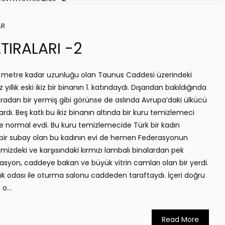
AR
IRALARI -2
metre kadar uzunluğu olan Taunus Caddesi üzerindeki
ıllık eski ikiz bir binanın 1. katındaydı. Dışarıdan bakıldığında
 sıradan bir yermiş gibi görünse de aslında Avrupa’daki ülkücü
dı. Beş katlı bu ikiz binanın altında bir kuru temizlemeci
 ise normal evdi. Bu kuru temizlemecide Türk bir kadın
i bir subay olan bu kadının evi de hemen Federasyonun
ğimizdeki ve karşısındaki kırmızı lambalı binalardan pek
yon, caddeye bakan ve büyük vitrin camları olan bir yerdi.
ık odası ile oturma salonu caddeden taraftaydı. İçeri doğru
o...
Read More