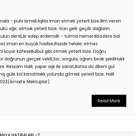
ala - pula İsmail;Aşkla iman etmek yeterli bize.İlim versin
ü ağır, atmak yeterli bize. Gün gelir geçilir dağların
oksulun derdi,Ar edep erdemdir - tutma namerdiSözlere bal
esiz iman en büyük hadise,Razıdır helale; etmez
i koyar kafeseBülbül gibi ötmek yeterli bize. Doğru
’tır doğrunun gerçek vekili,Sor, sorgula, öğren; bırak şekiliHakk
ze. Ressam Halil, yapar aşk ile sanat,Batsa da dikeni gül
ış güle kol kanatHakk yolunda gitmek yeterli bize. Halil
2022(İsmail’e Mektuplar)
Read More