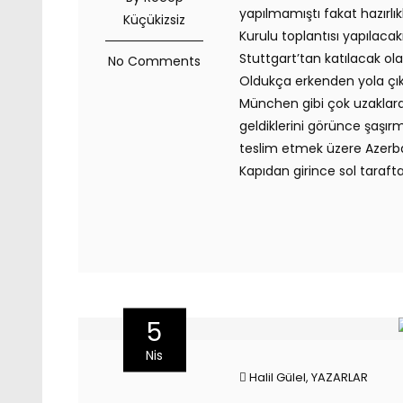
yapılmamıştı fakat hazırlı
Küçükizsiz
Kurulu toplantısı yapılaca
Stuttgart’tan katılacak ol
No Comments
Oldukça erkenden yola çık
München gibi çok uzaklard
geldiklerini görünce şaşır
teslim etmek üzere Azerbay
Kapıdan girince sol taraft
5
Nis
Halil Gülel
,
YAZARLAR