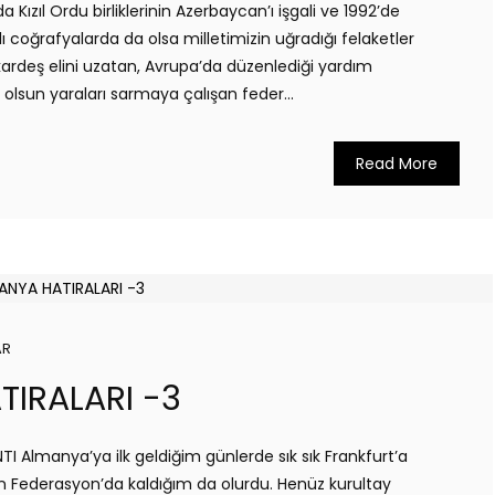
 Kızıl Ordu birliklerinin Azerbaycan’ı işgali ve 1992’de
ı coğrafyalarda da olsa milletimizin uğradığı felaketler
kardeş elini uzatan, Avrupa’da düzenlediği yardım
 olsun yaraları sarmaya çalışan feder...
Read More
AR
IRALARI -3
 Almanya’ya ilk geldiğim günlerde sık sık Frankfurt’a
n Federasyon’da kaldığım da olurdu. Henüz kurultay