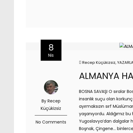
8
Nis
Recep Küçükizsiz
,
YAZARL
ALMANYA HA
BOSNA SAVAŞI O sıralar Bos
insanlık suçu olan korkunç
By Recep
ayırmaksızın sırf Müslüman 
Küçükizsiz
yaşanıyordu. Aldığımız bu 
Yugoslavya’dan dalgalar ha
No Comments
Boşnak, Çingene… binlerce