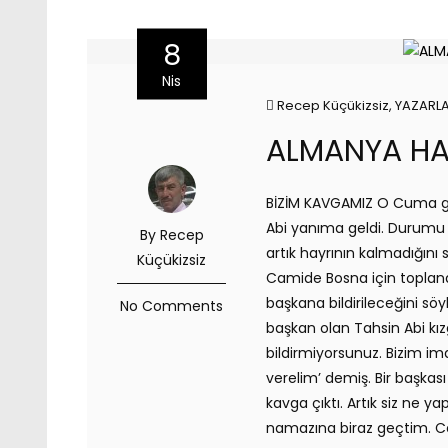
8
Nis
Recep Küçükizsiz
,
YAZARL
ALMANYA HA
BİZİM KAVGAMIZ O Cuma g
Abi yanıma geldi. Durumu 
By Recep
artık hayrının kalmadığın
Küçükizsiz
Camide Bosna için toplan
başkana bildirileceğini sö
No Comments
başkan olan Tahsin Abi kızg
bildirmiyorsunuz. Bizim i
verelim’ demiş. Bir başka
kavga çıktı. Artık siz ne y
namazına biraz geçtim. C