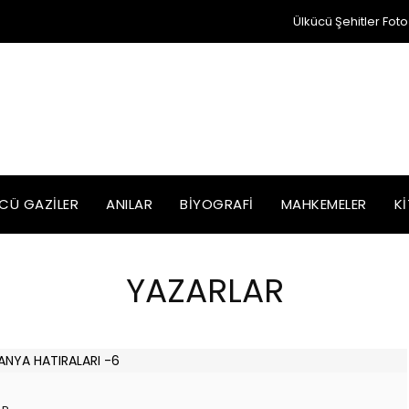
Ülkücü Şehitler Foto
CÜ GAZILER
ANILAR
BIYOGRAFI
MAHKEMELER
K
YAZARLAR