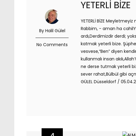
YETERLİ BİZE
YETERLİ BİZE Meyletmeyiz m
Rabbim, - aman ha cahilYük
By Halil Gülel
ardı,Derdimizdir derdi; y
katmak yeterli bize. Şüph
No Comments
vesvese,“Ben” diyen kendin
kullanmalı insan akılı,Allah
ne derse tutmak yeterli bi
sever rahat,Bülbül gibi açm
GÜLEL Düsseldorf / 05.04.