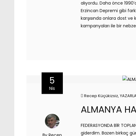
alıyordu. Daha önce 1990’da
Erzincan Depremi gibi farkl
karşısında onlara dost ve 
kampanyaları ile bir nebze
5
Nis
Recep Küçükizsiz
,
YAZARL
ALMANYA HAT
FEDERASYONDA BİR TOPLANTI
giderdim. Bazen birkaç gü
By Recep