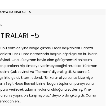
AR
TIRALARI -5
ünü camide yine kavga çıkmış. Ocak başkanımız Hamza
anlattı. Her Cuma namazında başının ağrıdığını ve bu işlerin
ı söyledi. Ona Süleyman beyle olan görüşmemizi anlattım.
an paraların hiç kimseye verilmeyeceğini mutlaka Türkmen
yledim. Çok sevindi ve “Tamam” diyerek gitti. Az sonra 2.
ınlıkla geldi. Sitem ederek “Bir karar alıyorsunuz bize niye
mam Seyit Hoca Bosnalı birine ‘bugün toplanan parayı sana
sı para verilecek adamın yalancı olduğunu söylemiş. Yine
aparsanız yapın, biz karışmıyoruz” deyip o da çıktı gitti. Cuma
emaatin en...