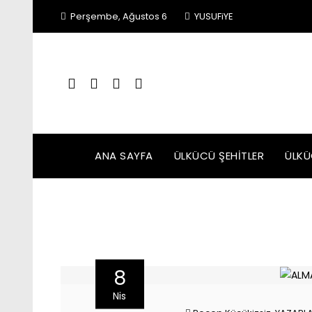
Skip
Perşembe, Ağustos 6
YUSUFiYE
to
content
ANA SAYFA
ÜLKÜCÜ ŞEHITLER
ÜLKÜ
8
Nis