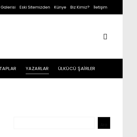
 Galerisi
Eski Sitemizden
Künye
Biz Kimiz?
İletişim
ITAPLAR
YAZARLAR
ÜLKÜCÜ ŞAIRLER
Ara
Ara