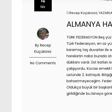
4
Nis
Recep Küçükizsiz
,
YAZARL
ALMANYA HAT
TÜRK FEDERASYON Beş yüz 
Türk Federasyon, en az yüz y
By Recep
kararmış taş duvarları ile
Küçükizsiz
hareketin nabzı burada atar
dükkanı vardı. Üst katları
No Comments
çalışıyordu. Kocası emekl
üstünde 2. kattaydı. Bitişi
bahsetmeyeceğim. Federas
Oldukça büyük bir başkanl
girildiğinde bu binaya göre 